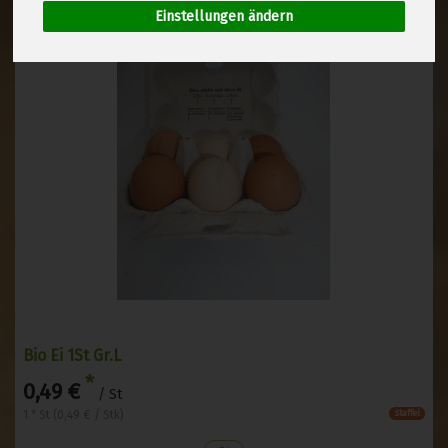
Einstellungen ändern
Bio Ei 1St Gr.L
*
0,49 €
/ St
1 * St (0,49 € / Stk)
Staffel