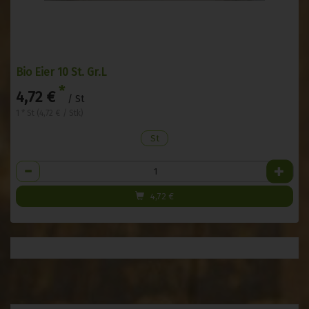
Bio Eier 10 St. Gr.L
*
4,72 €
/ St
1 * St (4,72 € / Stk)
St
Anzahl
4,72
€