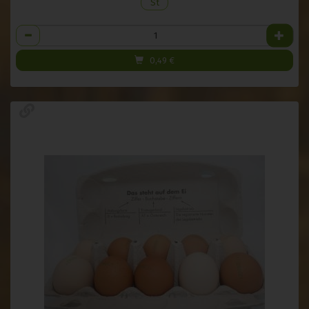
St
Anzahl
0,49
€