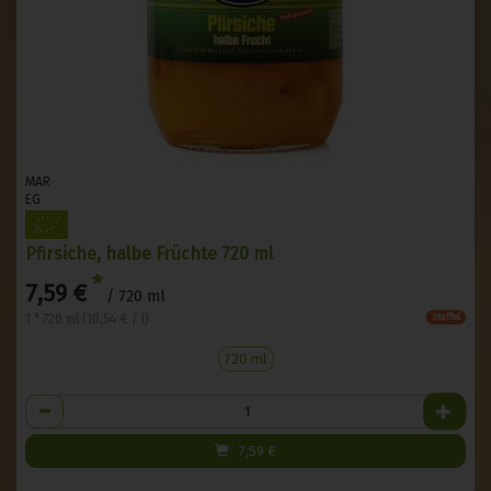
MAR
EG
Pfirsiche, halbe Früchte 720 ml
*
7,59 €
/ 720 ml
1 * 720 ml (10,54 € / l)
Staffel
720 ml
Anzahl
7,59
€