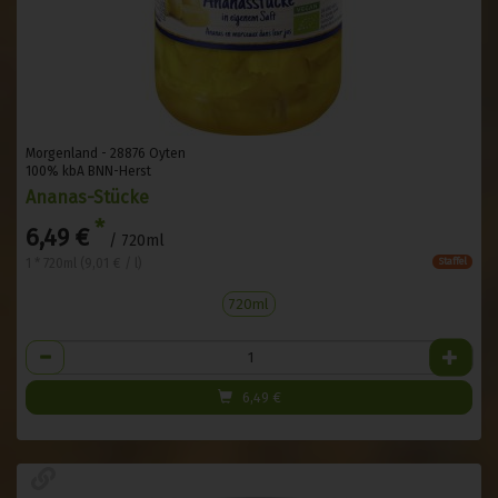
Morgenland - 28876 Oyten
100% kbA BNN-Herst
Ananas-Stücke
*
6,49 €
/ 720ml
1 * 720ml (9,01 € / l)
Staffel
720ml
Anzahl
6,49
€