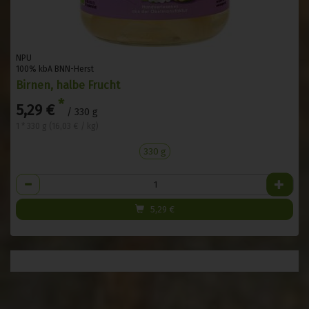
NPU
100% kbA BNN-Herst
Birnen, halbe Frucht
*
5,29 €
/ 330 g
1 * 330 g (16,03 € / kg)
330 g
Anzahl
5,29
€