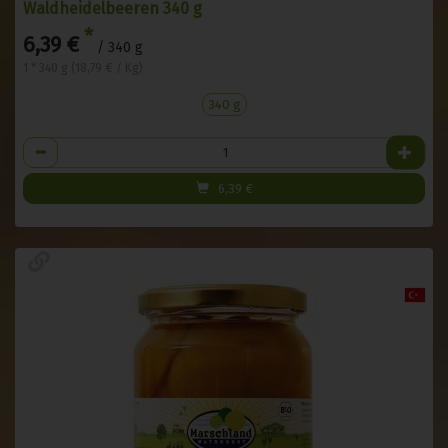
Waldheidelbeeren 340 g
*
6,39 €
/ 340 g
1 * 340 g (18,79 € / Kg)
340 g
Anzahl
6,39
€