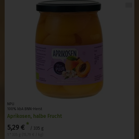
NPU
100% kbA BNN-Herst
Aprikosen, halbe Frucht
*
5,29 €
/ 335 g
1 * 335 g (15,79 € / kg)