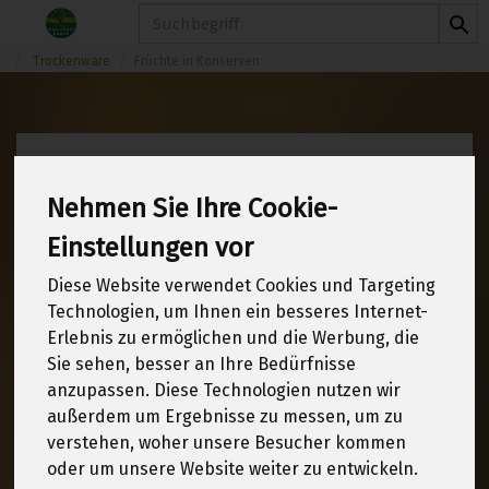
Produkt
Trockenware
Früchte in Konserven
Früchte in Konserven
Nehmen Sie Ihre Cookie-
Einstellungen vor
6 von 1970
Diese Website verwendet Cookies und Targeting
12
Technologien, um Ihnen ein besseres Internet-
Erlebnis zu ermöglichen und die Werbung, die
Sie sehen, besser an Ihre Bedürfnisse
anzupassen. Diese Technologien nutzen wir
Hersteller
Ernährung
außerdem um Ergebnisse zu messen, um zu
verstehen, woher unsere Besucher kommen
Allergene
oder um unsere Website weiter zu entwickeln.