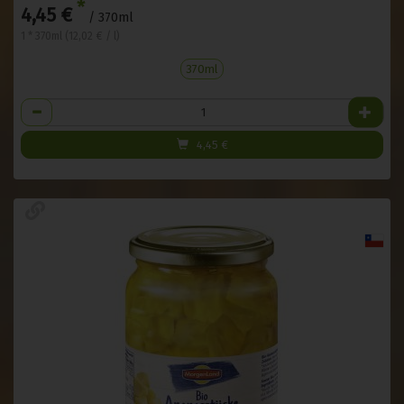
*
4,45 €
/ 370ml
1 * 370ml (12,02 € / l)
370ml
Anzahl
4,45
€