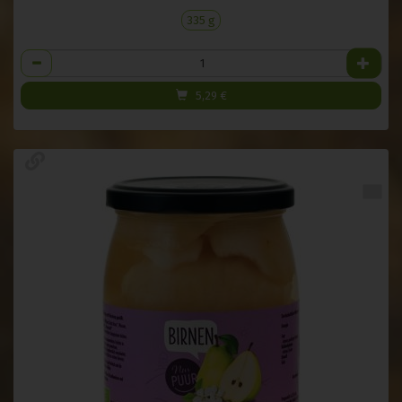
335 g
Anzahl
5,29
€