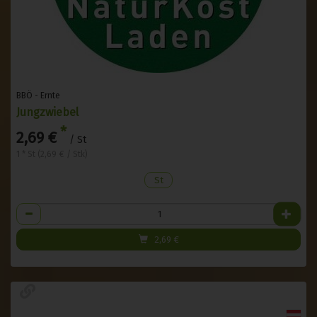
BBÖ - Ernte
Jungzwiebel
*
2,69 €
/ St
1 * St (2,69 € / Stk)
St
Anzahl
2,69
€