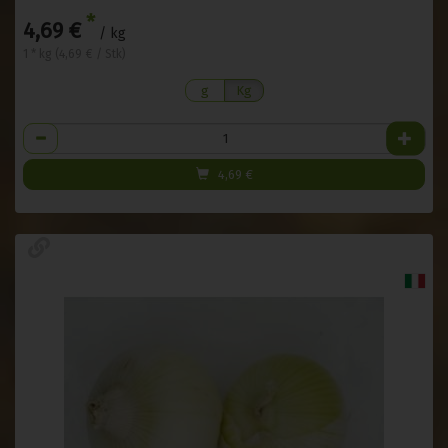
*
4,69 €
/ kg
1 * kg (4,69 € / Stk)
g
Kg
Anzahl
4,69
€