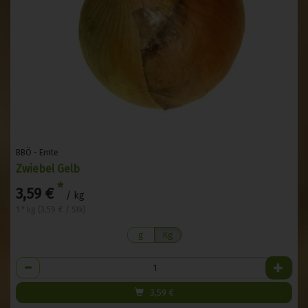
BBÖ - Ernte
Zwiebel Gelb
*
3,59 €
/ kg
1 * kg (3,59 € / Stk)
g
Kg
Anzahl
3,59
€