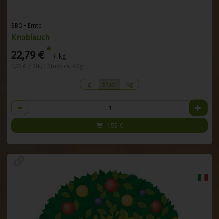
BBÖ - Ernte
Knoblauch
*
22,79 €
/ kg
1,55 € / Stk, 1 Stück ca. 68g
g
Stück
Kg
Anzahl
1,55
€