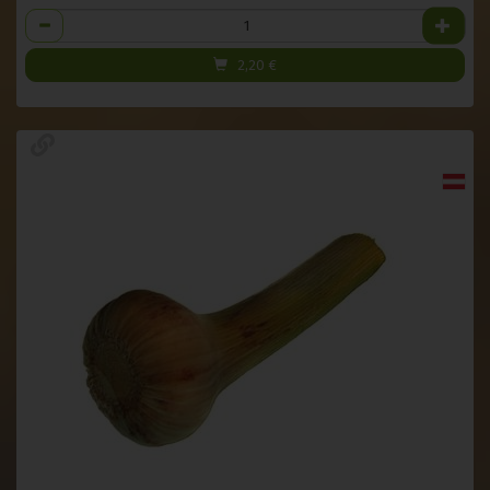
Anzahl
2,20
€