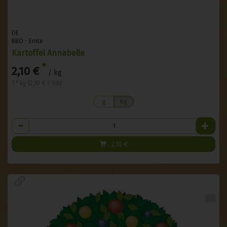
DE
BBÖ - Ernte
Kartoffel Annabelle
*
2,10 €
/ kg
1 * kg (2,10 € / Stk)
g
Kg
Anzahl
2,10
€