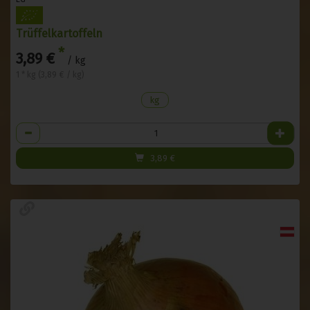
Trüffelkartoffeln
*
3,89 €
/ kg
1 * kg (3,89 € / kg)
kg
Anzahl
3,89
€