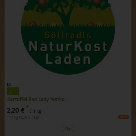
EG
Kartoffel Red Lady festko.
*
2,20 €
/ 1 kg
1 * 1 kg (2,20 € / kg)
Staffel
1 kg