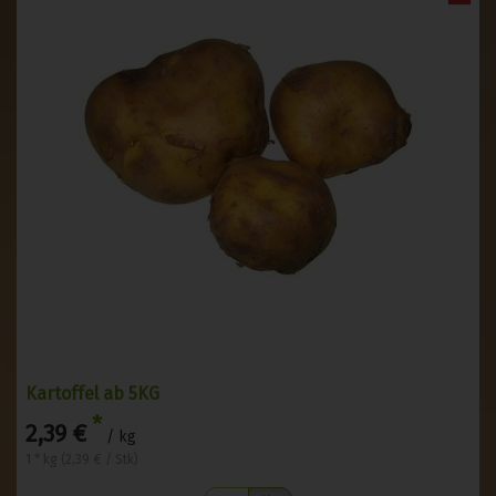
Kartoffel ab 5KG
*
2,39 €
/ kg
1 * kg (2,39 € / Stk)