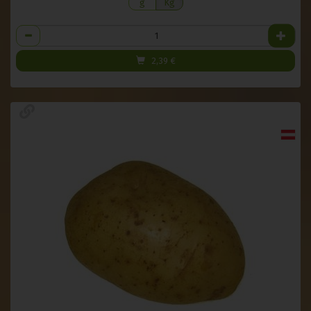
g
Kg
Anzahl
2,39
€