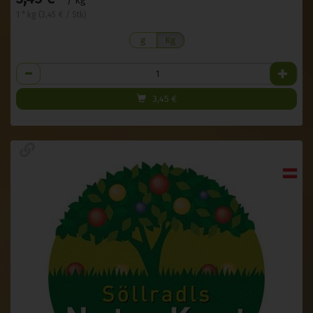
/ kg
1 * kg (3,45 € / Stk)
g
Kg
Anzahl
3,45
€