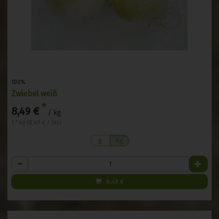
100%
Zwiebel weiß
*
8,49 €
/ kg
1 * kg (8,49 € / Stk)
g
Kg
Anzahl
8,49
€