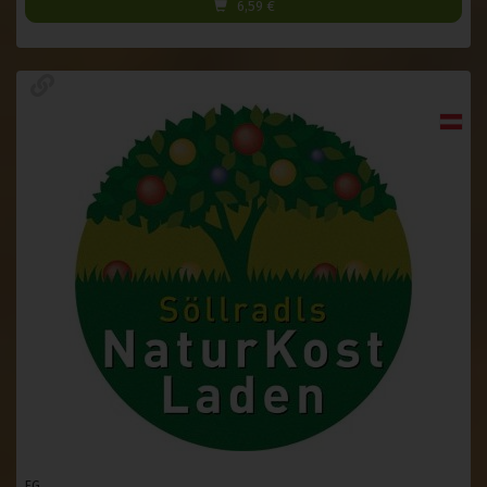
6,59
€
EG