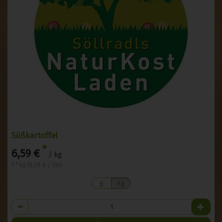
Süßkartoffel
*
6,59 €
/ kg
1 * kg (6,59 € / Stk)
g
Kg
Anzahl