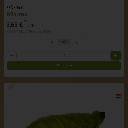
BBÖ - Ernte
Frühkraut
*
3,69 €
/ St.
3,32 € / Stk, 1 Stück ca. 900g
g
Stück
Kg
Anzahl
3,32
€