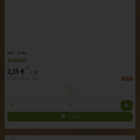
BBÖ - Ernte
Kohlrabi
*
2,35 €
/ St
1 * St (2,35 € / Stk)
Staffel
St
Anzahl
2,35
€