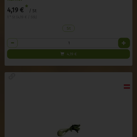
*
4,19 €
/ St
1 * St (4,19 € / Stk)
St
Anzahl
4,19
€