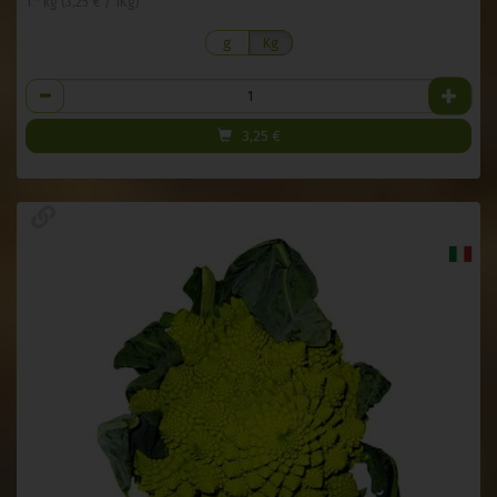
1 * kg (3,25 € / 1Kg)
g
Kg
Anzahl
3,25
€