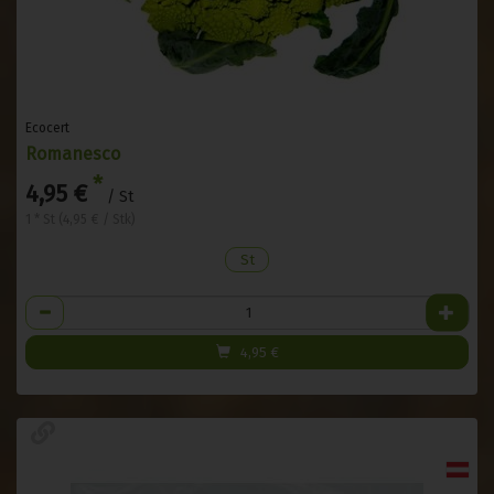
Ecocert
Romanesco
*
4,95 €
/ St
1 * St (4,95 € / Stk)
St
Anzahl
4,95
€