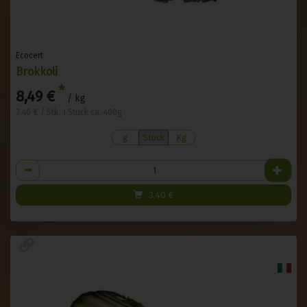
Ecocert
Brokkoli
*
8,49 €
/ kg
3,40 € / Stk, 1 Stück ca. 400g
g
Stück
Kg
Anzahl
3,40
€