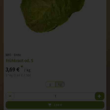
BBÖ - Ernte
Frühkraut od. S
*
3,69 €
/ kg
1 * kg (3,69 € / Stk)
g
Kg
Anzahl
3,69
€