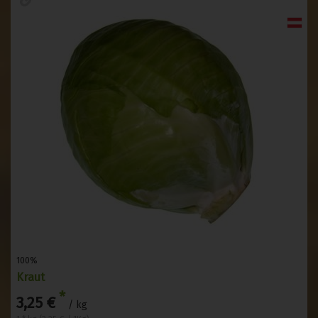
100%
Kraut
*
3,25 €
/ kg