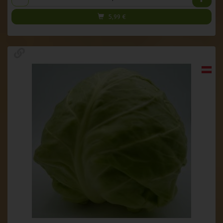
5,99
€