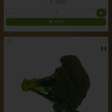
g
Kg
Anzahl
3,55
€