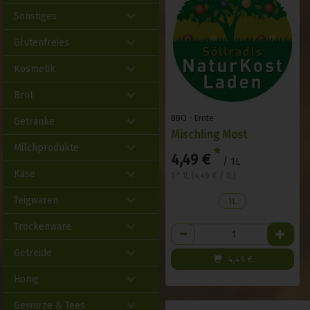
Sonstiges
Glutenfreies
Kosmetik
Brot
BBÖ - Ernte
Getränke
Mischling Most
Milchprodukte
*
4,49 €
/ 1L
Käse
1 * 1L (4,49 € / 1L)
Teigwaren
1L
Trockenware
Anzahl
Getreide
4,49
€
Honig
Gewürze & Tees