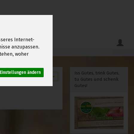
seres Internet-
fnisse anzupassen.
tehen, woher
Einstellungen ändern
Iss Gutes, trink Gutes,
12
tu Gutes und schenk
Gutes!