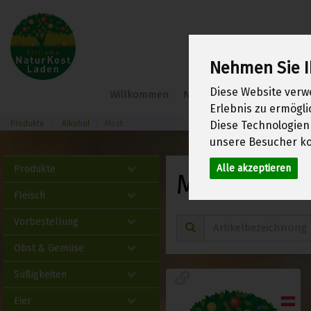
Nehmen Sie I
Söllradl
Diese Website verw
Willkommen
Neu im Shop
Frühlings
Bio-
Erlebnis zu ermögl
Webshop
Produkte
Alkohol
Most
Diese Technologien
unsere Besucher ko
Alle akzeptieren
Produkte
Most
1 von 1970
Fleisch
Vorbestellung
Obst & Gemüse
Süßigkeiten
Eier