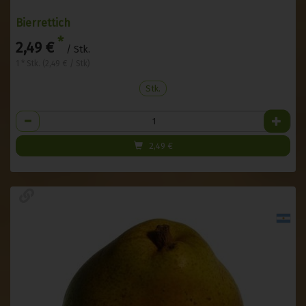
Bierrettich
*
2,49 €
/ Stk.
1 * Stk. (2,49 € / Stk)
Stk.
Anzahl
2,49
€