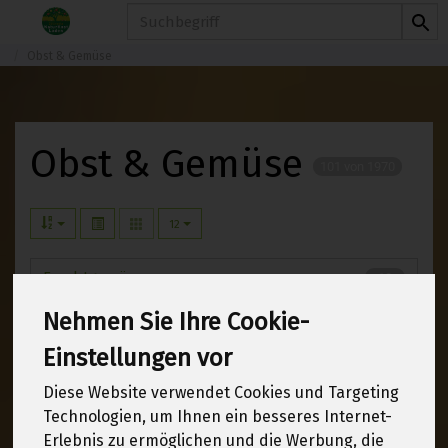
Produkt
Obst & Gemüse
Obst & Gemüse
101 von 1970
12
Fruchtgemüse
18
Nehmen Sie Ihre Cookie-
Kartoffeln, Zwiebeln, Knoblauch
11
Einstellungen vor
Knollen- & Wurzelgemüse
9
Diese Website verwendet Cookies und Targeting
Technologien, um Ihnen ein besseres Internet-
Kohlgemüse
10
Erlebnis zu ermöglichen und die Werbung, die