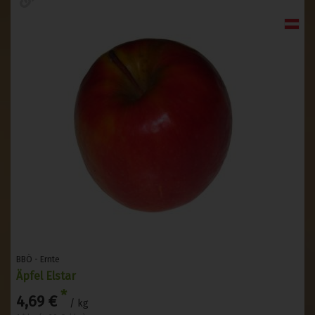
BBÖ - Ernte
Äpfel Elstar
*
4,69 €
/ kg