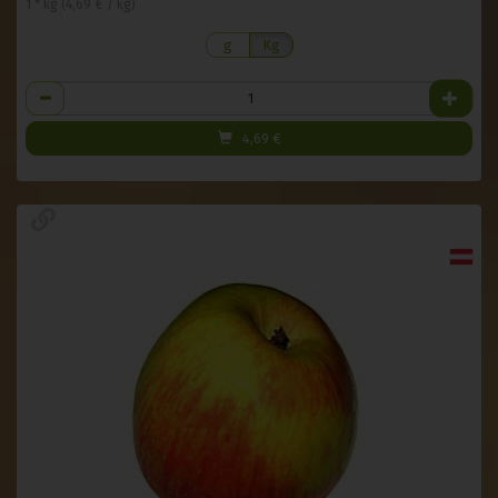
1 * kg (4,69 € / kg)
g
Kg
Anzahl
4,69
€