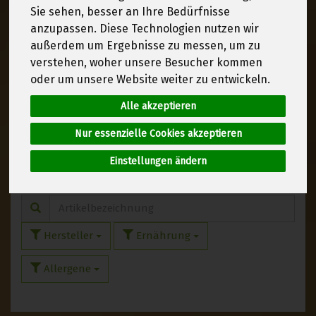
Sie sehen, besser an Ihre Bedürfnisse
Steinobst
5
anzupassen. Diese Technologien nutzen wir
Pilze & Kräuter
außerdem um Ergebnisse zu messen, um zu
5
verstehen, woher unsere Besucher kommen
Salate & Stielgemüse
oder um unsere Website weiter zu entwickeln.
16
Alle akzeptieren
Kernobst
6
Nur essenzielle Cookies akzeptieren
Zitrusfrüchte & Exoten
21
Einstellungen ändern
Hersteller
Ernährung
Allergene