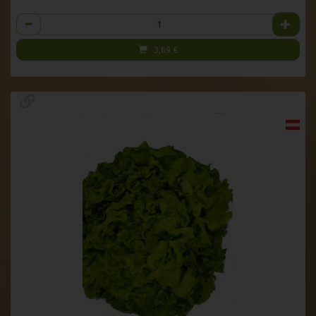
Anzahl
3,69
€