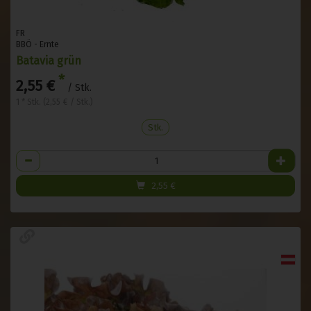
FR
BBÖ - Ernte
Batavia grün
*
2,55 €
/ Stk.
1 * Stk. (2,55 € / Stk.)
Stk.
Anzahl
2,55
€