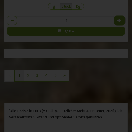
g
Stück
Kg
Anzahl
3,40
€
2
3
4
5
»
«
1
*
Alle Preise in Euro (€) inkl. gesetzlicher Mehrwertsteuer, zuzüglich
Versandkosten, Pfand und optionaler Servicegebühren.