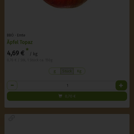
BBÖ - Ernte
Äpfel Topaz
*
4,69 €
/ kg
0,70 € / Stk, 1 Stück ca. 150g
g
Stück
Kg
Anzahl
0,70
€