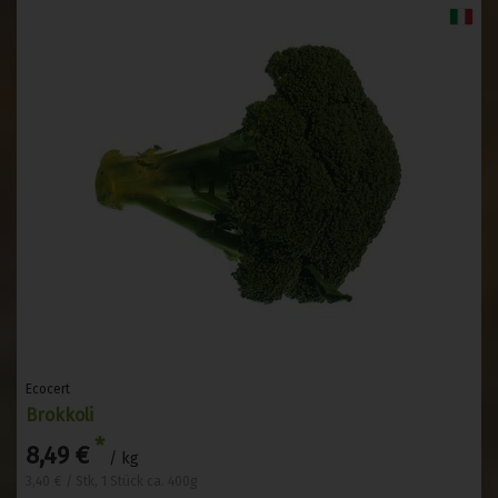
Ecocert
Brokkoli
*
8,49 €
/ kg
3,40 € / Stk, 1 Stück ca. 400g