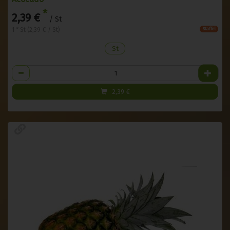
*
2,39 €
/ St
1 * St (2,39 € / St)
Staffel
St
Anzahl
2,39
€