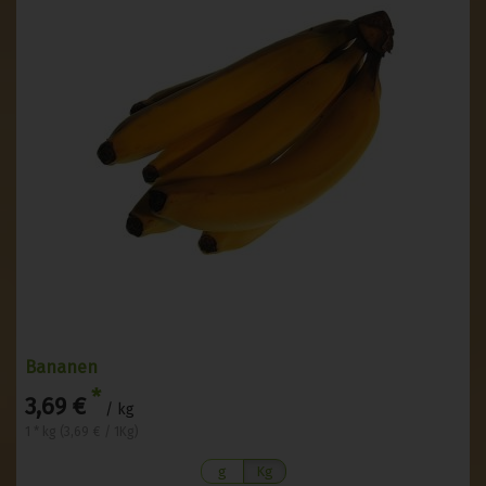
Bananen
*
3,69 €
/ kg
1 * kg (3,69 € / 1Kg)
g
Kg