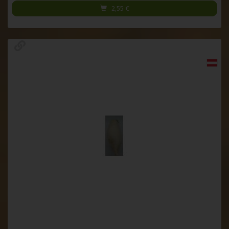
2,55
€