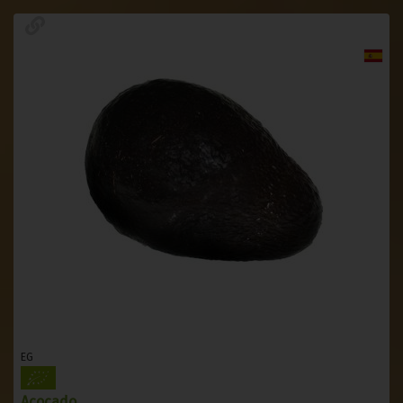
EG
Acocado