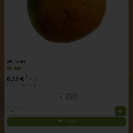
BBÖ - Ernte
Birnen
*
6,25 €
/ kg
1 * kg (6,25 € / kg)
g
Kg
Anzahl
6,25
€