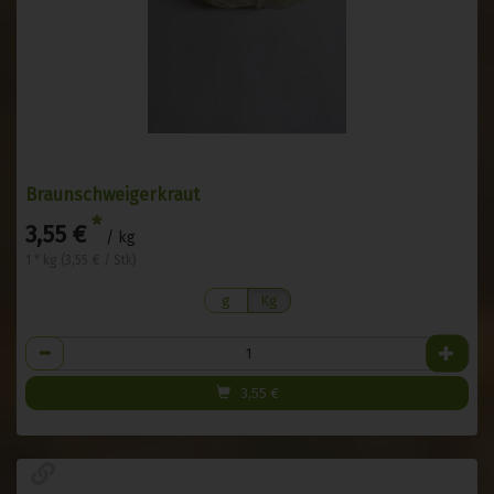
Braunschweigerkraut
*
3,55 €
/ kg
1 * kg (3,55 € / Stk)
g
Kg
Anzahl
3,55
€