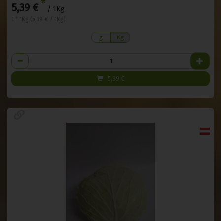
*
5,39 €
/ 1Kg
1 * 1Kg (5,39 € / 1Kg)
g
Kg
Anzahl
5,39
€