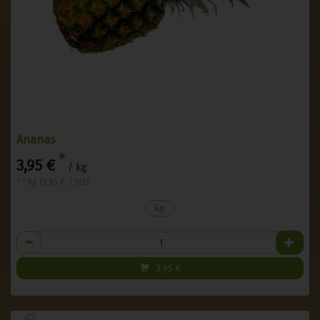
Ananas
*
3,95 €
/ kg
1 * kg (3,95 € / Stk)
kg
Anzahl
3,95
€