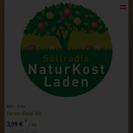
BBÖ - Ernte
Färberdistel bio
*
3,99 €
/ Pk
1 * Pk (3,99 € / Stk)