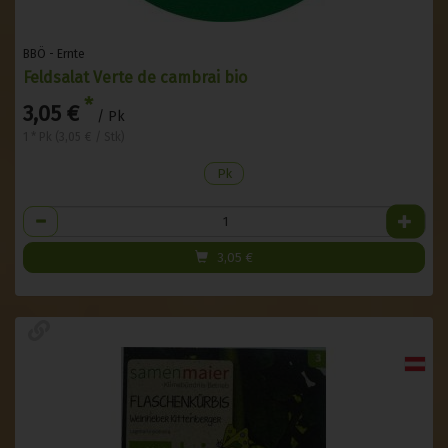
BBÖ - Ernte
Feldsalat Verte de cambrai bio
*
3,05 €
/ Pk
1 * Pk (3,05 € / Stk)
Pk
Anzahl
3,05
€