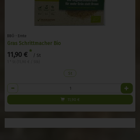
BBÖ - Ernte
Gras Schrittmacher Bio
*
11,90 €
/ St
1 * St (11,90 € / Stk)
St
Anzahl
11,90
€