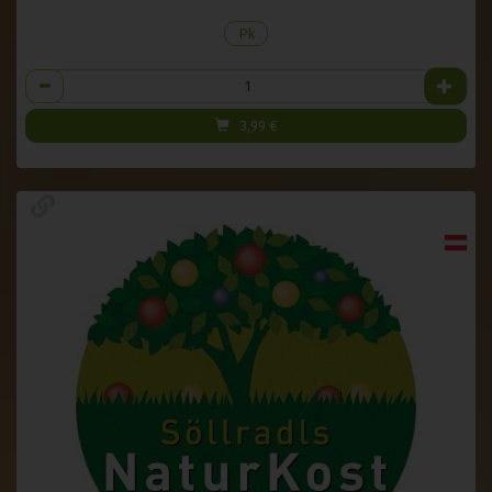
Pk
Anzahl
3,99
€