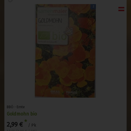
BBÖ - Ernte
Goldmohn bio
*
2,99 €
/ Pk