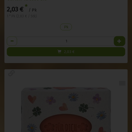
*
2,03 €
/ Pk
1 * Pk (2,03 € / Stk)
Pk
Anzahl
2,03
€