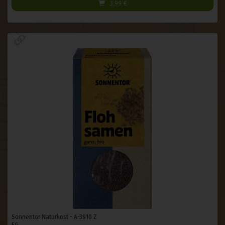
3,99
€
Sonnentor Naturkost - A-3910 Z
EG