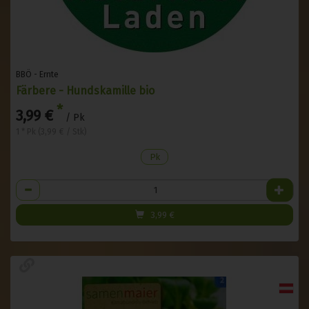
BBÖ - Ernte
Färbere - Hundskamille bio
*
3,99 €
/ Pk
1 * Pk (3,99 € / Stk)
Pk
Anzahl
3,99
€