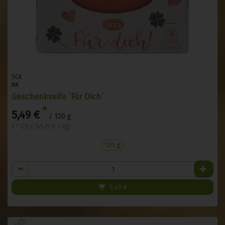
SCK
NK
Geschenkseife ´Für Dich´
*
5,49 €
/ 120 g
1 * 120 g (45,75 € / kg)
120 g
Anzahl
5,49
€