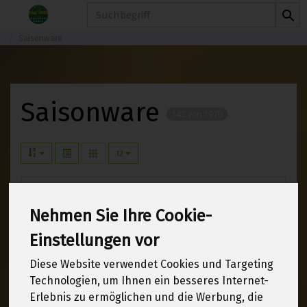
Produkt
Saisonware
Saisonware
142 von 1970
12
Fit durch den Winter
3
Nehmen Sie Ihre Cookie-
Bio Saatgut
123
Einstellungen vor
Frühlingserwachen
131
Diese Website verwendet Cookies und Targeting
Technologien, um Ihnen ein besseres Internet-
Für die beste Mama
7
Erlebnis zu ermöglichen und die Werbung, die