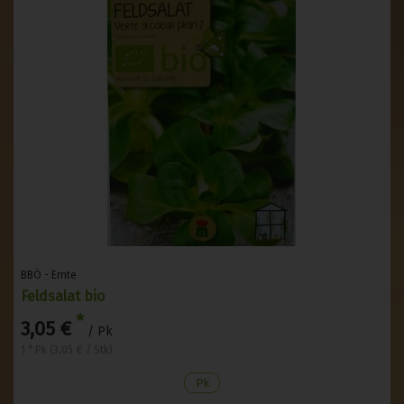
BBÖ - Ernte
Feldsalat bio
*
3,05 €
/ Pk
1 * Pk (3,05 € / Stk)
Pk