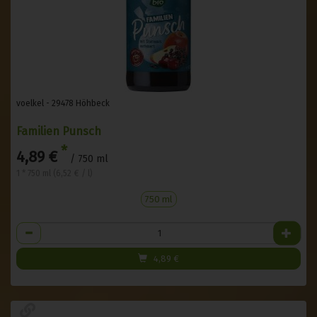
voelkel - 29478 Höhbeck
Familien Punsch
*
4,89 €
/ 750 ml
1 * 750 ml (6,52 € / l)
750 ml
Anzahl
4,89
€