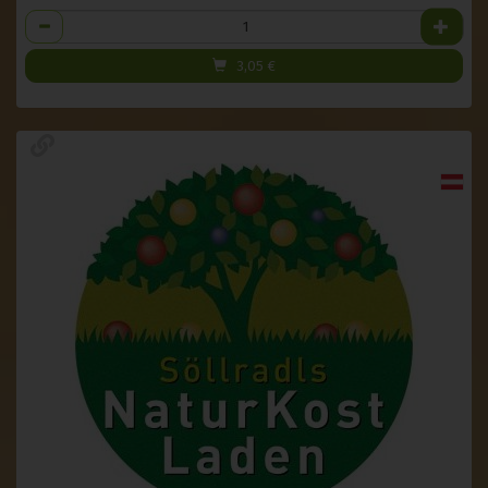
Anzahl
3,05
€