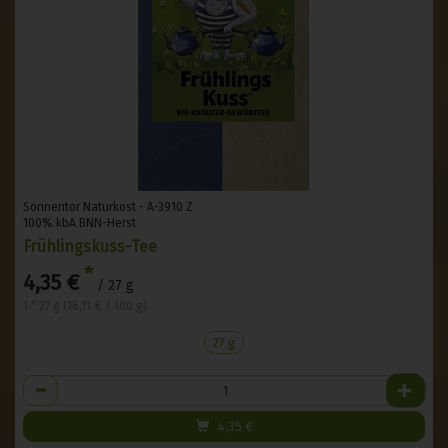
Sonnentor Naturkost - A-3910 Z
100% kbA BNN-Herst
Frühlingskuss-Tee
*
4,35 €
/ 27 g
1 * 27 g (16,11 € / 100 g)
27 g
Anzahl
4,35
€