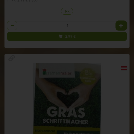
1 * Pk (2,99 € / Stk)
Pk
Anzahl
2,99
€