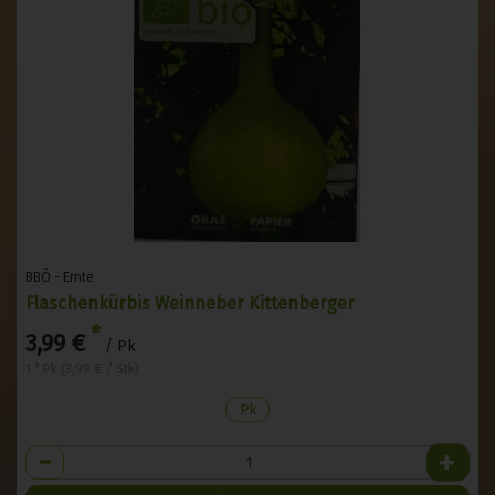
BBÖ - Ernte
Flaschenkürbis Weinneber Kittenberger
*
3,99 €
/ Pk
1 * Pk (3,99 € / Stk)
Pk
Anzahl