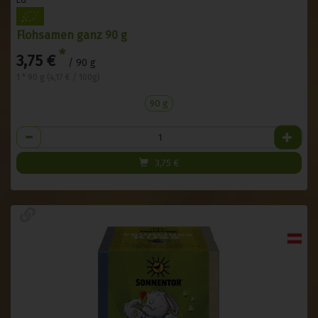
Flohsamen ganz 90 g
*
3,75 €
/ 90 g
1 * 90 g (4,17 € / 100g)
90 g
Anzahl
3,75
€