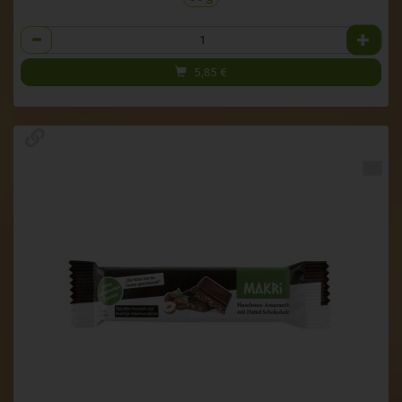
Anzahl
5,85
€