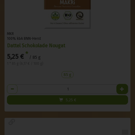
MKR
100% kbA BNN-Herst
Dattel Schokolade Nougat
*
5,25 €
/ 85 g
1 * 85 g (6,17 € / 100 g)
85 g
Anzahl
5,25
€