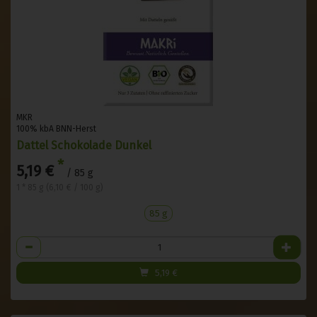
MKR
100% kbA BNN-Herst
Dattel Schokolade Dunkel
*
5,19 €
/ 85 g
1 * 85 g (6,10 € / 100 g)
85 g
Anzahl
5,19
€