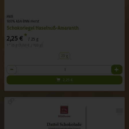
MKR
100% kbA BNN-Herst
Schokoriegel Haselnuß-Amaranth
*
2,25 €
/ 25 g
1 * 25 g (9,00 € / 100 g)
25 g
Anzahl
2,25
€