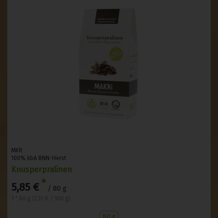
MKR
100% kbA BNN-Herst
Knusperpralinen
*
5,85 €
/ 80 g
1 * 80 g (7,31 € / 100 g)
80 g