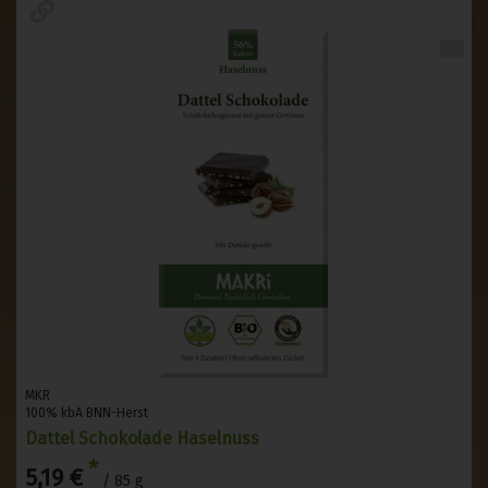
MKR
100% kbA BNN-Herst
Dattel Schokolade Haselnuss
*
5,19 €
/ 85 g