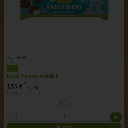
Rapunzel AG
BIO
Kokos-Happen Vollmilch
*
1,55 €
/ 50 g
1 * 50 g (3,10 € / 100 g)
50 g
Anzahl
1,55
€