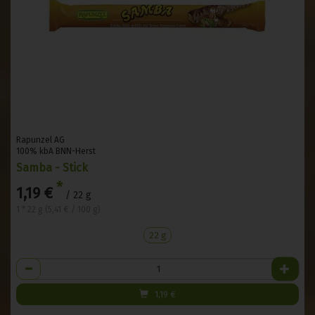
Rapunzel AG
100% kbA BNN-Herst
Samba - Stick
*
1,19 €
/ 22 g
1 * 22 g (5,41 € / 100 g)
22 g
Anzahl
1,19
€