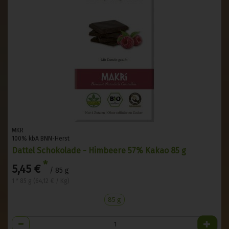
MKR
100% kbA BNN-Herst
Dattel Schokolade - Himbeere 57% Kakao 85 g
*
5,45 €
/ 85 g
1 * 85 g (64,12 € / Kg)
85 g
Anzahl