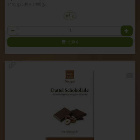
1 * 85 g (6,10 € / 100 g)
85 g
Anzahl
5,19
€