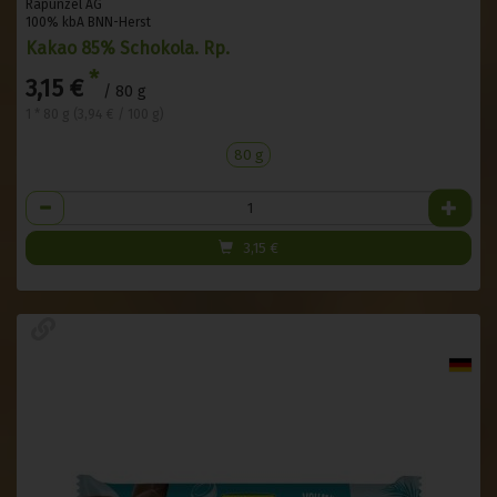
Rapunzel AG
100% kbA BNN-Herst
Kakao 85% Schokola. Rp.
*
3,15 €
/ 80 g
1 * 80 g (3,94 € / 100 g)
80 g
Anzahl
3,15
€