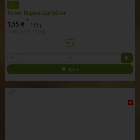
Kokos-Happen Zartbitter
*
1,55 €
/ 50 g
1 * 50 g (3,10 € / 100 g)
50 g
Anzahl
1,55
€