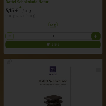
Dattel Schokolade Natur
*
5,15 €
/ 85 g
1 * 85 g (6,06 € / 100 g)
85 g
Anzahl
5,15
€