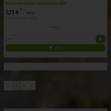
Studentenfutter Schokolade HIH
*
3,15 €
/ 100 g
1 * 100 g (3,15 € / 100 g)
100 g
Anzahl
3,15
€
2
»
«
1