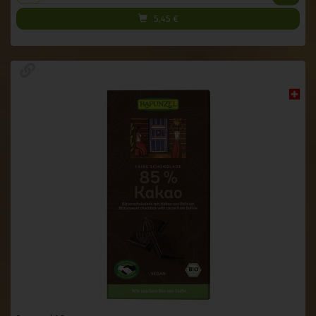
5,45
€