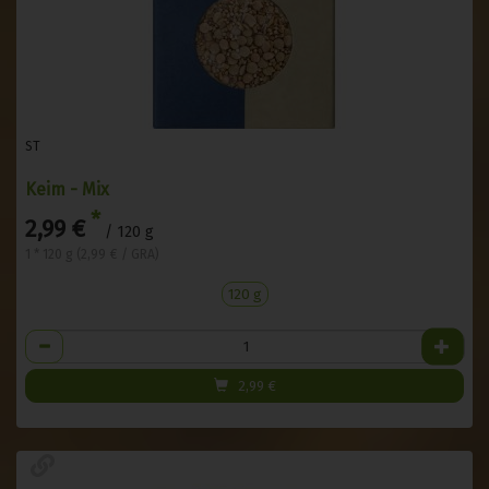
ST
Keim - Mix
*
2,99 €
/ 120 g
1 * 120 g (2,99 € / GRA)
120 g
Anzahl
2,99
€