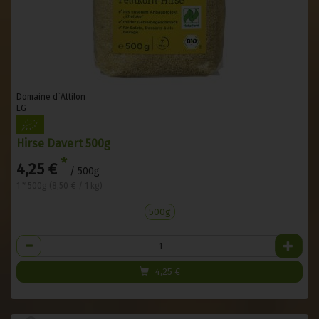
Domaine d`Attilon
EG
Hirse Davert 500g
*
4,25 €
/ 500g
1 * 500g (8,50 € / 1 kg)
500g
Anzahl
4,25
€