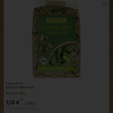
Rapunzel AG
100% kbA BNN-Herst
Kerne-Mix
*
3,10 €
/ 250 g
1 * 250 g (1,24 € / 100 g)