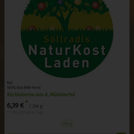
FAG
100% kbA BNN-Herst
Kürbiskerne aus d, Mühlviertel
*
6,39 €
/ 250 g
1 * 250 g (25,56 € / kg)
250 g