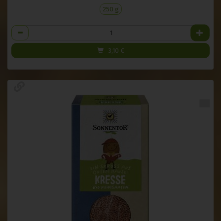
250 g
Anzahl
3,10
€