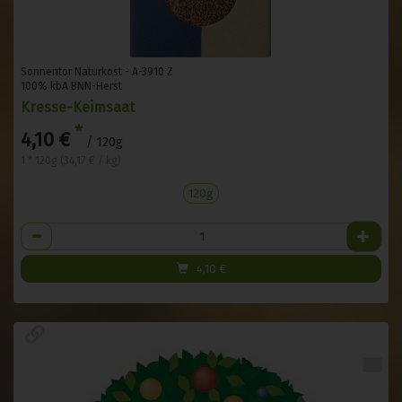
Sonnentor Naturkost - A-3910 Z
100% kbA BNN-Herst
Kresse-Keimsaat
*
4,10 €
/ 120g
1 * 120g (34,17 € / kg)
120g
Anzahl
4,10
€