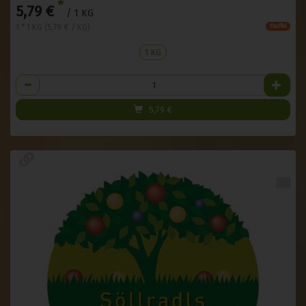
*
5,79 €
/ 1 KG
1 * 1 KG (5,79 € / KG)
Staffel
1 KG
Anzahl
5,79
€