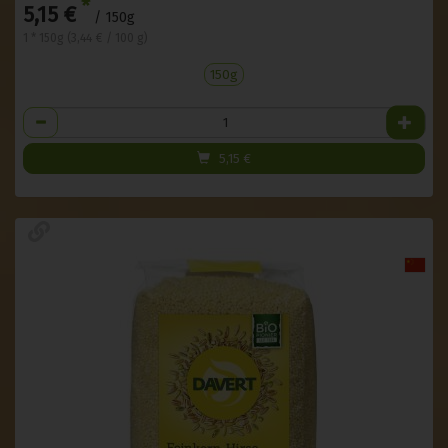
*
5,15 €
/ 150g
1 * 150g (3,44 € / 100 g)
150g
Anzahl
5,15
€