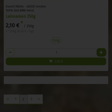
Davert Mühle - 48308 Senden
100% kbA BNN-Herst
Leinsamen 250g
*
2,10 €
/ 250g
1 * 250g (8,40 € / kg)
250g
Anzahl
2,10
€
«
1
3
»
2