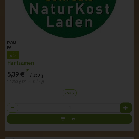
FARM
EG
Hanfsamen
*
5,39 €
/ 250 g
1 * 250 g (21,56 € / kg)
250 g
Anzahl
5,39
€