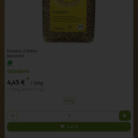
Domaine d`Attilon
Naturland
Grünkern
*
4,45 €
/ 500g
1 * 500g (8,90 € / 1 kg)
500g
Anzahl
4,45
€