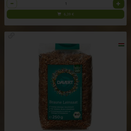
Anzahl
6,39
€