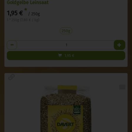
Goldgelbe Leinsaat
*
1,95 €
/ 250g
1 * 250g (7,80 € / kg)
250g
Anzahl
1,95
€