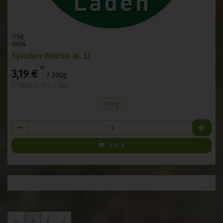
Trag
100%
Spiralen Weizen m. Ei
*
3,19 €
/ 300g
1 * 300g (3,19 € / Stk)
300g
Anzahl
3,19
€
2
»
«
1