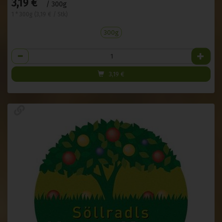
3,19 €
/ 300g
1 * 300g (3,19 € / Stk)
300g
Anzahl
3,19
€