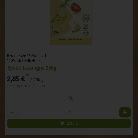
Byodo - 84453 Mühldorf
100% kbA BNN-Herst
Byodo Lasangne 250g
*
2,85 €
/ 250g
1 * 250g (1,14 € / 100 g)
250g
Anzahl
2,85
€