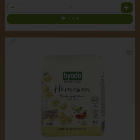
Anzahl
2,39
€