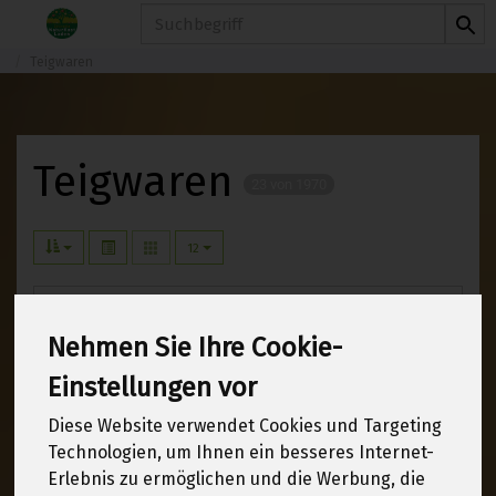
Produkt
Teigwaren
Teigwaren
23 von 1970
12
Dinkelnudeln ohne Ei
7
Nehmen Sie Ihre Cookie-
Hartweizennudeln ohne Ei
8
Einstellungen vor
Nudeln mit Ei
4
Diese Website verwendet Cookies und Targeting
Technologien, um Ihnen ein besseres Internet-
Spezialnudeln
2
Erlebnis zu ermöglichen und die Werbung, die