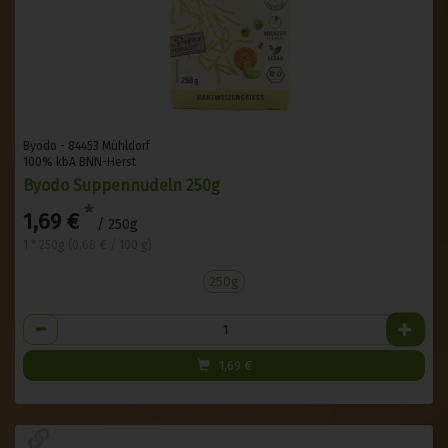
Byodo - 84453 Mühldorf
100% kbA BNN-Herst
Byodo Suppennudeln 250g
*
1,69 €
/ 250g
1 * 250g (0,68 € / 100 g)
250g
Anzahl
1,69
€