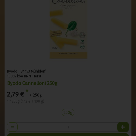
Byodo - 84453 Mühldorf
100% kbA BNN-Herst
Byodo Cannelloni 250g
*
2,79 €
/ 250g
1 * 250g (1,12 € / 100 g)
250g
Anzahl