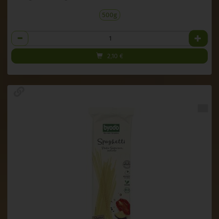
500g
Anzahl
2,10
€