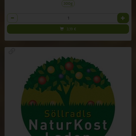
300g
Anzahl
3,19
€