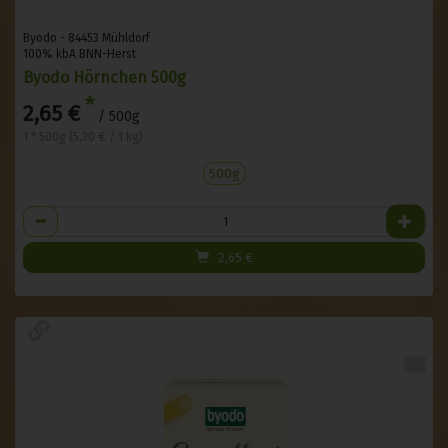
Byodo - 84453 Mühldorf
100% kbA BNN-Herst
Byodo Hörnchen 500g
*
2,65 €
/ 500g
1 * 500g (5,30 € / 1 kg)
500g
Anzahl
2,65
€