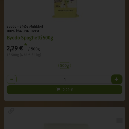
Byodo - 84453 Mühldorf
100% kbA BNN-Herst
Byodo Spaghetti 500g
*
2,29 €
/ 500g
1 * 500g (4,58 € / 1 kg)
500g
Anzahl
2,29
€