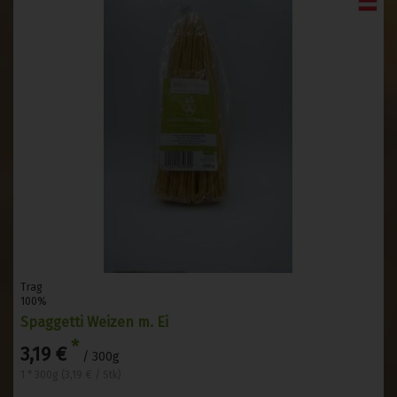
Trag
100%
Spaggetti Weizen m. Ei
*
3,19 €
/ 300g
1 * 300g (3,19 € / Stk)