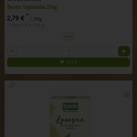
Byodo Tagliatelle 250g
*
2,79 €
/ 250g
1 * 250g (1,12 € / 100 g)
250g
Anzahl
2,79
€