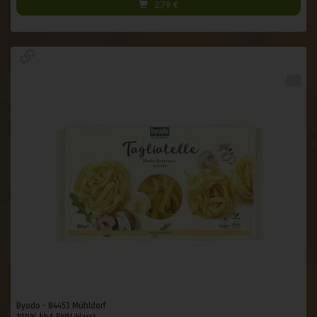
2,79
€
Byodo - 84453 Mühldorf
100% kbA BNN-Herst