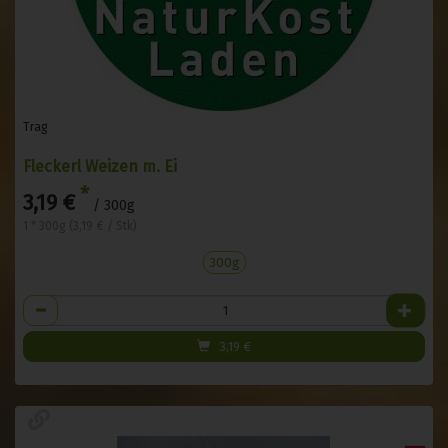
Trag
Fleckerl Weizen m. Ei
*
3,19 €
/ 300g
1 * 300g (3,19 € / Stk)
300g
Anzahl
3,19
€