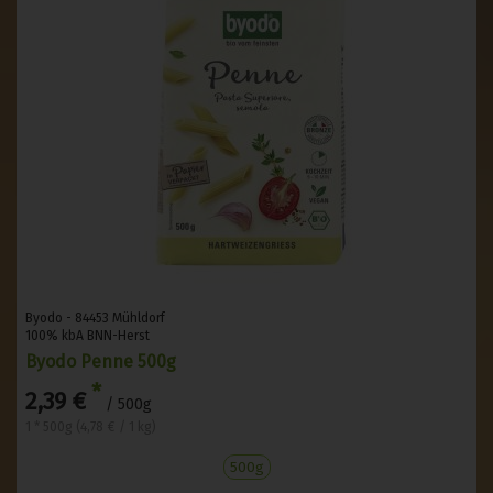
Byodo - 84453 Mühldorf
100% kbA BNN-Herst
Byodo Penne 500g
*
2,39 €
/ 500g
1 * 500g (4,78 € / 1 kg)
500g