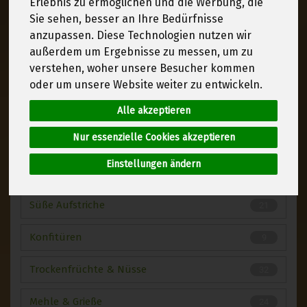
Erlebnis zu ermöglichen und die Werbung, die
Flocken
13
Sie sehen, besser an Ihre Bedürfnisse
anzupassen. Diese Technologien nutzen wir
Müslis & Crunchies
32
außerdem um Ergebnisse zu messen, um zu
verstehen, woher unsere Besucher kommen
Muse
13
oder um unsere Website weiter zu entwickeln.
Suppenwürzen
23
Alle akzeptieren
Nur essenzielle Cookies akzeptieren
Tomatenprodukte & Ketchups
42
Einstellungen ändern
Zucker & Süßungsmittel
14
Süße Aufstriche
21
Konfitüren
9
Trockenfrüchte & Nüsse
32
Mehle & Grieße
24