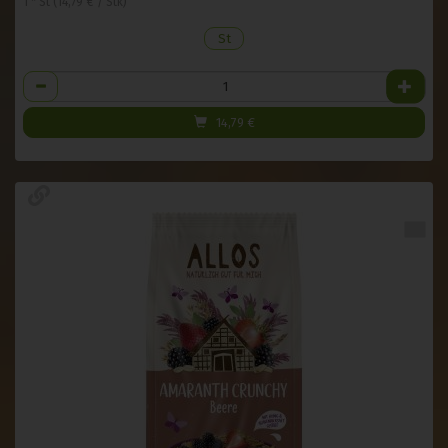
1 * St (14,79 € / Stk)
St
Anzahl
14,79
€