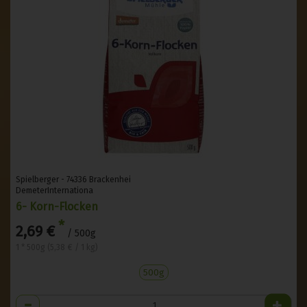
Spielberger - 74336 Brackenhei
DemeterInternationa
6- Korn-Flocken
*
2,69 €
/ 500g
1 * 500g (5,38 € / 1 kg)
500g
Anzahl