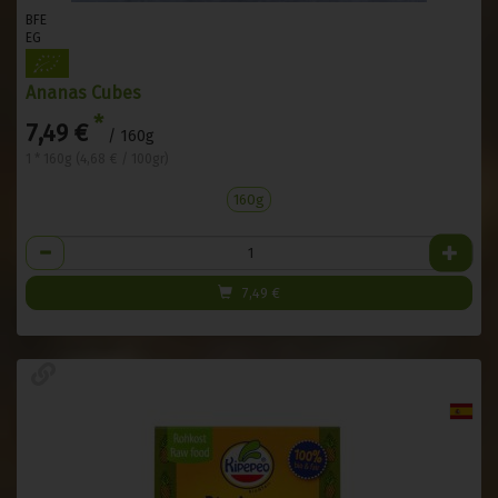
BFE
EG
Ananas Cubes
*
7,49 €
/ 160g
1 * 160g (4,68 € / 100gr)
160g
Anzahl
7,49
€