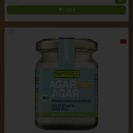
2,69
€