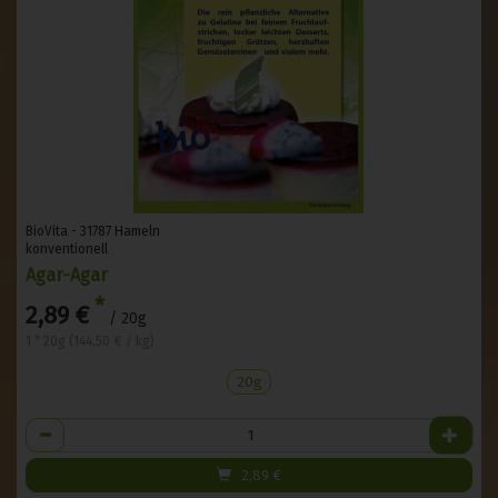
BioVita - 31787 Hameln
konventionell
Agar-Agar
*
2,89 €
/ 20g
1 * 20g (144,50 € / kg)
20g
Anzahl
2,89
€