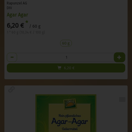
Rapunzel AG
DIV
Agar Agar
*
6,20 €
/ 60 g
1 * 60 g (10,34 € / 100 g)
60 g
Anzahl
6,20
€