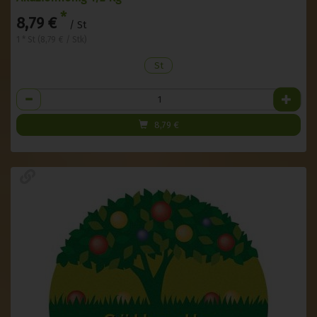
*
8,79 €
/ St
1 * St (8,79 € / Stk)
St
Anzahl
8,79
€