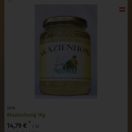
100%
Akazienhonig 1Kg
*
14,79 €
/ St