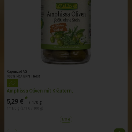
Rapunzel AG
100% kbA BNN-Herst
Amphissa Oliven mit Kräutern,
*
5,29 €
/ 170 g
1 * 170 g (3,11 € / 100 g)
170 g
Anzahl