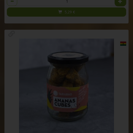
5,29
€