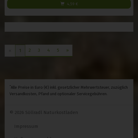
4,59
€
2
3
4
5
»
«
1
*
Alle Preise in Euro (€) inkl. gesetzlicher Mehrwertsteuer, zuzüglich
Versandkosten, Pfand und optionaler Servicegebühren.
© 2026 Söllradl Naturkostladen
Impressum