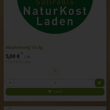
Akazienhonig 1/4 Kg
*
5,69 €
/ St
1 * St (5,69 € / Stk)
St
Anzahl
5,69
€