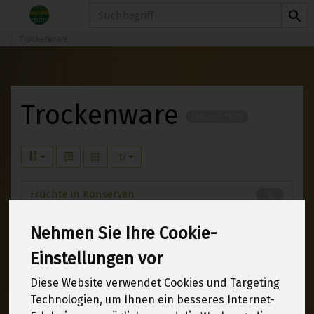
Produkt
Trockenware
Trockenware
369 von 1970
12
Früchte in Konserven
6
Kaffee & Kakao
23
Nehmen Sie Ihre Cookie-
Einstellungen vor
Sauergemüse & Konserven
10
Diese Website verwendet Cookies und Targeting
Backmittel & Backzutaten
35
Technologien, um Ihnen ein besseres Internet-