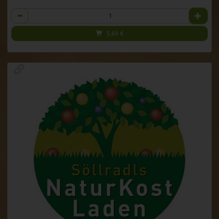
Anzahl
5,69
€