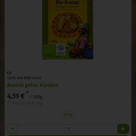
KIP
100% kbA BNN-Herst
Ananas getro. Kipepeo
*
4,59 €
/ 100g
1 * 100g (45,90 € / kg)
100g
Anzahl