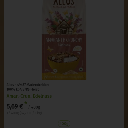
Allos - 49457 Mariendrebber
100% kbA BNN-Herst
Amar.-Crun. Edelnuss
*
5,69 €
/ 400g
1 * 400g (14,23 € / 1 kg)
400g