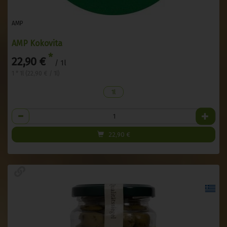
AMP
AMP Kokovita
*
22,90 €
/ 1l
1 * 1l (22,90 € / 1l)
1l
Anzahl
22,90
€