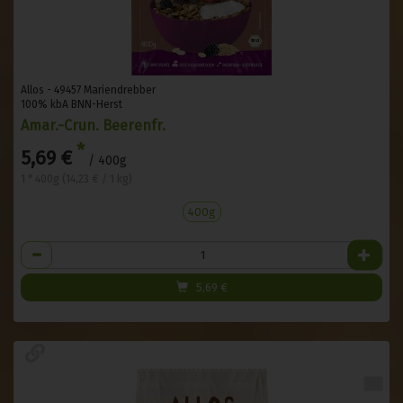
Allos - 49457 Mariendrebber
100% kbA BNN-Herst
Amar.-Crun. Beerenfr.
*
5,69 €
/ 400g
1 * 400g (14,23 € / 1 kg)
400g
Anzahl
5,69
€