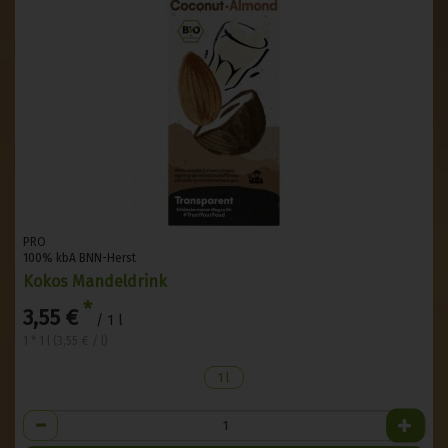
PRO
100% kbA BNN-Herst
Kokos Mandeldrink
*
3,55 €
/ 1 l
1 * 1 l (3,55 € / l)
1 l
Anzahl