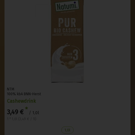
NTM
100% kbA BNN-Herst
Cashewdrink
*
3,49 €
/ 1,0l
1 * 1,0l (3,49 € / 1l)
1,0l