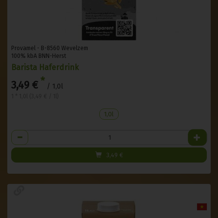
Provamel - B-8560 Wevelzem
100% kbA BNN-Herst
Barista Haferdrink
*
3,49 €
/ 1,0l
1 * 1,0l (3,49 € / 1l)
1,0l
Anzahl
3,49
€