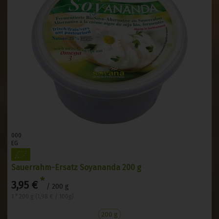
000
EG
Sauerrahm-Ersatz Soyananda 200 g
*
3,95 €
/ 200 g
1 * 200 g (1,98 € / 100g)
200 g