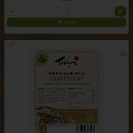
Anzahl
3,95
€