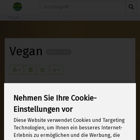
Produkt
Vegan
Vegan
40 von 1970
12
Margarine & Fette
2
Nehmen Sie Ihre Cookie-
Milchalternativen, Diverses
27
Einstellungen vor
Tofu, Wurst- & Fleischersatz
11
Diese Website verwendet Cookies und Targeting
Technologien, um Ihnen ein besseres Internet-
Erlebnis zu ermöglichen und die Werbung, die