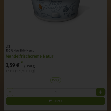
LCE
100% kbA BNN-Herst
Mandelfrischcreme Natur
*
3,59 €
/ 150 g
1 * 150 g (23,93 € / kg)
150 g
Anzahl
3,59
€