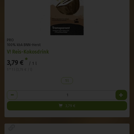
PRO
100% kbA BNN-Herst
V! Reis-Kokosdrink
*
3,79 €
/ 1 l
1 * 1 l (3,79 € / l)
1 l
Anzahl
3,79
€