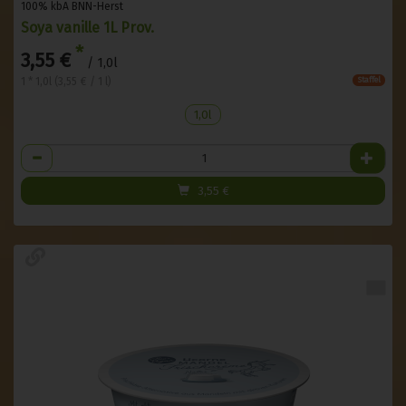
100% kbA BNN-Herst
Soya vanille 1L Prov.
*
3,55 €
/ 1,0l
1 * 1,0l (3,55 € / 1 l)
Staffel
1,0l
Anzahl
3,55
€