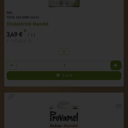
NMI
100% kbA BNN-Herst
Dinkeldrink Mandel
*
3,49 €
/ 1 l
1 * 1 l (3,49 € / l)
1 l
Anzahl
3,49
€