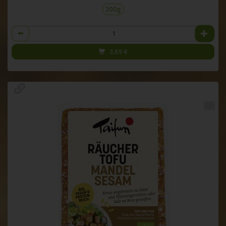
200g
Anzahl
3,89
€