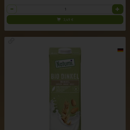
Anzahl
3,49
€