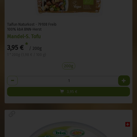
Taifun Naturkost - 79108 Freib
100% kbA BNN-Herst
Mandel-S. Tofu
*
3,95 €
/ 200g
1 * 200g (1,98 € / 100 g)
200g
Anzahl
3,95
€