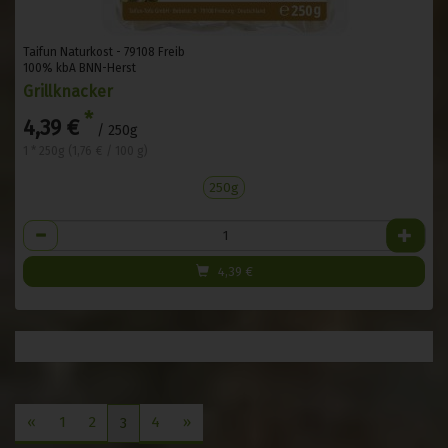
Taifun Naturkost - 79108 Freib
100% kbA BNN-Herst
Grillknacker
*
4,39 €
/ 250g
1 * 250g (1,76 € / 100 g)
250g
Anzahl
4,39
€
«
1
2
4
»
3