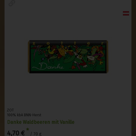
ZOT
100% kbA BNN-Herst
Danke Waldbeeren mit Vanille
*
4,70 €
/ 70 g