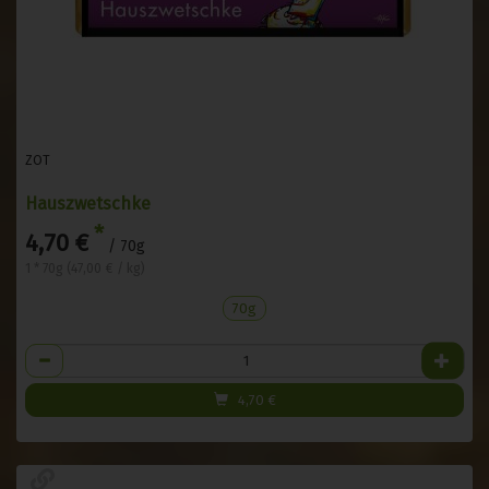
ZOT
Hauszwetschke
*
4,70 €
/ 70g
1 * 70g (47,00 € / kg)
70g
Anzahl
4,70
€