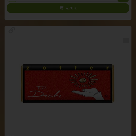
4,70
€