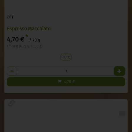
ZOT
Espresso Macchiato
*
4,70 €
/ 70 g
1 * 70 g (6,72 € / 100 g)
70 g
Anzahl
4,70
€