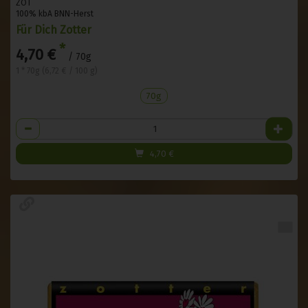
ZOT
100% kbA BNN-Herst
Für Dich Zotter
*
4,70 €
/ 70g
1 * 70g (6,72 € / 100 g)
70g
Anzahl
4,70
€