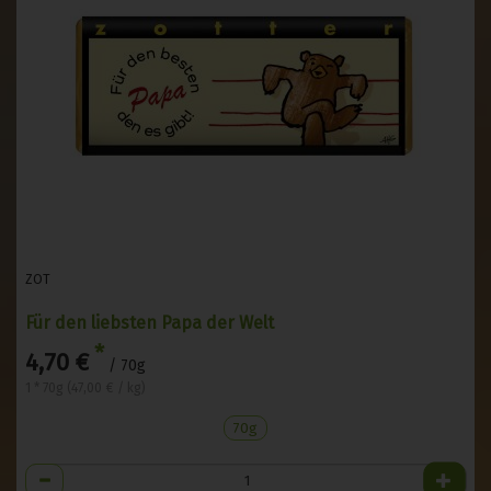
ZOT
Für den liebsten Papa der Welt
*
4,70 €
/ 70g
1 * 70g (47,00 € / kg)
70g
Anzahl