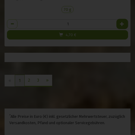
70 g
Anzahl
4,70
€
2
3
»
«
1
*
Alle Preise in Euro (€) inkl. gesetzlicher Mehrwertsteuer, zuzüglich
Versandkosten, Pfand und optionaler Servicegebühren.