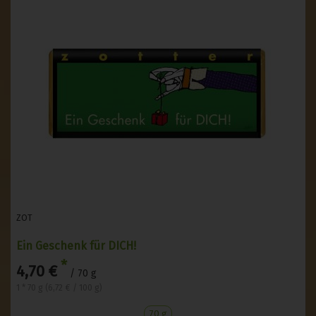
ZOT
Ein Geschenk für DICH!
*
4,70 €
/ 70 g
1 * 70 g (6,72 € / 100 g)
70 g