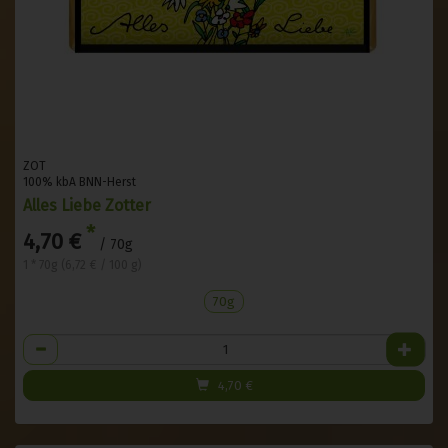
ZOT
100% kbA BNN-Herst
Alles Liebe Zotter
*
4,70 €
/ 70g
1 * 70g (6,72 € / 100 g)
70g
Anzahl
4,70
€