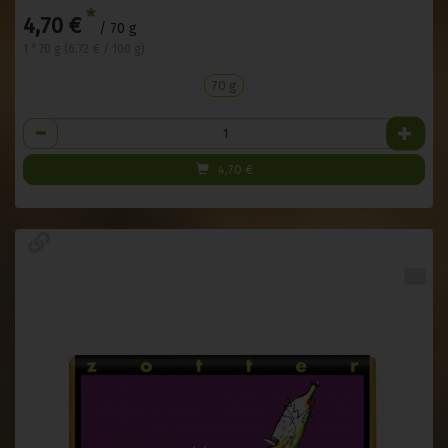
*
4,70 €
/ 70 g
1 * 70 g (6,72 € / 100 g)
70 g
Anzahl
4,70
€