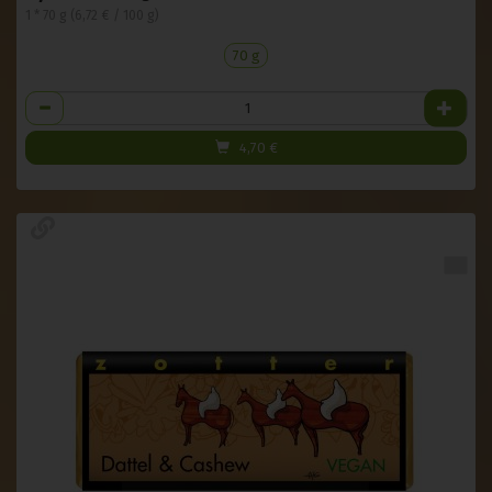
1 * 70 g (6,72 € / 100 g)
70 g
Anzahl
4,70
€