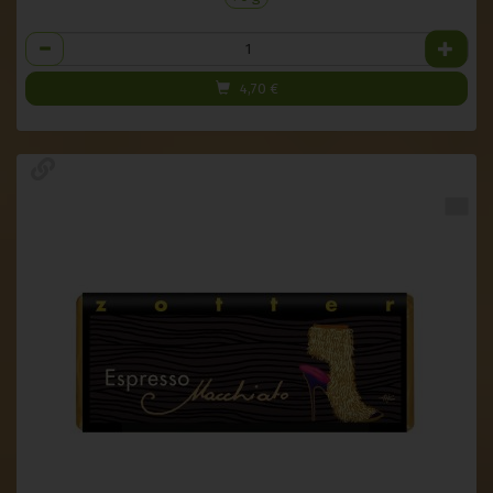
Anzahl
4,70
€