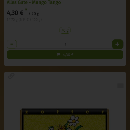
Alles Gute - Mango Tango
*
4,30 €
/ 70 g
1 * 70 g (6,14 € / 100 g)
70 g
Anzahl
4,30
€