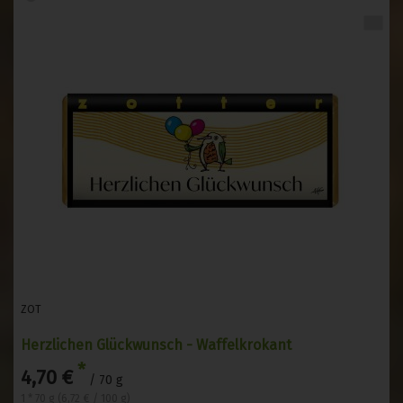
ZOT
Herzlichen Glückwunsch - Waffelkrokant
*
4,70 €
/ 70 g
1 * 70 g (6,72 € / 100 g)