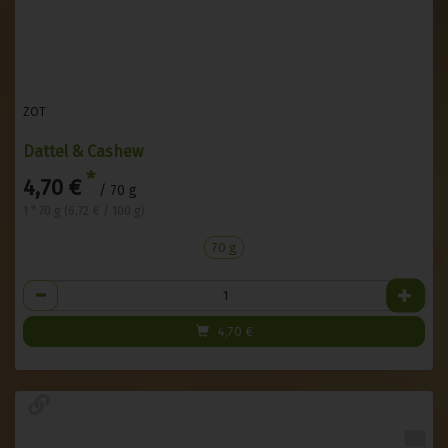
ZOT
Dattel & Cashew
*
4,70 €
/ 70 g
1 * 70 g (6,72 € / 100 g)
70 g
Anzahl
4,70
€