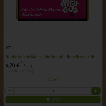
ZOT
Für die liebste Mama, überhaupt! - Rote Rosen + Hi
*
4,70 €
/ 70 g
1 * 70 g (6,72 € / 100 g)
70 g
Anzahl
4,70
€