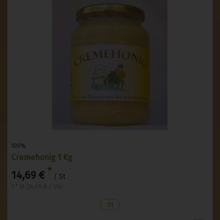
100%
Cremehonig 1 Kg
*
14,69 €
/ St
1 * St (14,69 € / Stk)
St