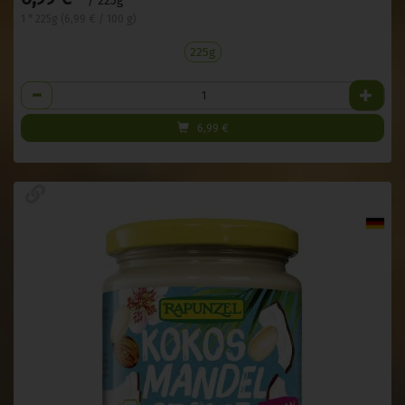
/ 225g
1 * 225g (6,99 € / 100 g)
225g
Anzahl
6,99
€