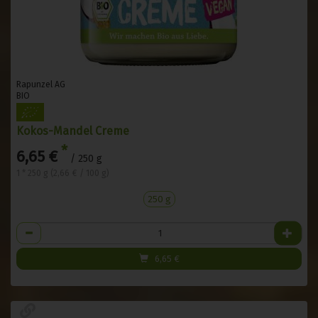
Rapunzel AG
BIO
Kokos-Mandel Creme
*
6,65 €
/ 250 g
1 * 250 g (2,66 € / 100 g)
250 g
Anzahl
6,65
€