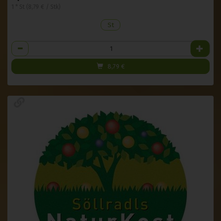
1 * St (8,79 € / Stk)
St
Anzahl
8,79
€