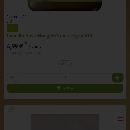
Rapunzel AG
BIO
bionella Nuss-Nougat-Creme vegan HIH
*
4,99 €
/ 400 g
1 * 400 g (12,48 € / kg)
400 g
Anzahl
4,99
€