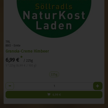
TRL
BBÖ - Ernte
Granola-Creme Himbeer
*
6,99 €
/ 225g
1 * 225g (6,99 € / 100 g)
225g
Anzahl
6,99
€