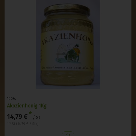
100%
Akazienhonig 1Kg
*
14,79 €
/ St
1 * St (14,79 € / Stk)
St