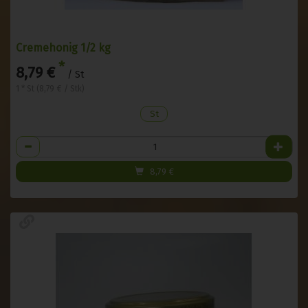
Cremehonig 1/2 kg
*
8,79 €
/ St
1 * St (8,79 € / Stk)
St
Anzahl
8,79
€