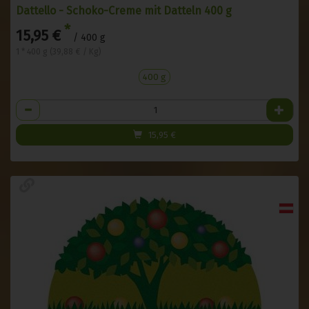
Dattello - Schoko-Creme mit Datteln 400 g
*
15,95 €
/ 400 g
1 * 400 g (39,88 € / Kg)
400 g
Anzahl
15,95
€