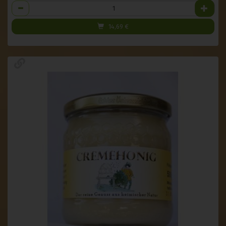
Anzahl
14,69
€