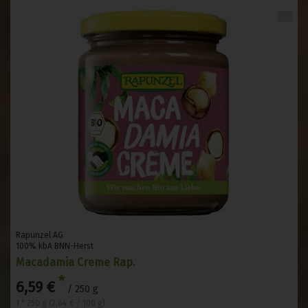
Rapunzel AG
100% kbA BNN-Herst
Macadamia Creme Rap.
*
6,59 €
/ 250 g
1 * 250 g (2,64 € / 100 g)