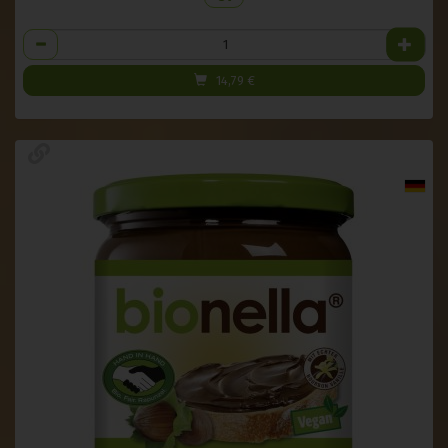
Anzahl
14,79
€