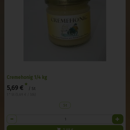
Cremehonig 1/4 kg
*
5,69 €
/ St
1 * St (5,69 € / Stk)
St
Anzahl
5,69
€