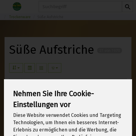
Produkt
Trockenware
Süße Aufstriche
Süße Aufstriche
21 von 1970
12
Nehmen Sie Ihre Cookie-
Hersteller
Ernährung
Einstellungen vor
Allergene
Diese Website verwendet Cookies und Targeting
Technologien, um Ihnen ein besseres Internet-
Erlebnis zu ermöglichen und die Werbung, die