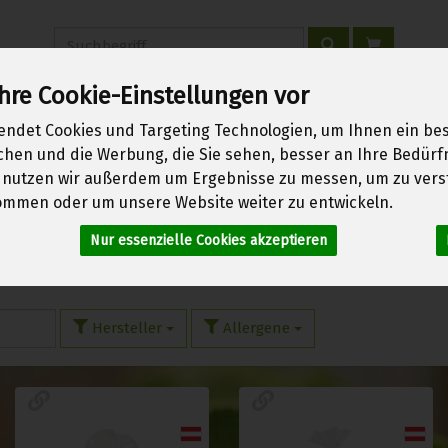
Produkt
hre Cookie-Einstellungen vor
endet Cookies und Targeting Technologien, um Ihnen ein bes
erwachen
Über uns
Kontakt
Warenkorb
Login
ichen und die Werbung, die Sie sehen, besser an Ihre Bedür
 nutzen wir außerdem um Ergebnisse zu messen, um zu vers
mmen oder um unsere Website weiter zu entwickeln.
Nur essenzielle Cookies akzeptieren
eln ohne Ei
7 von 1970
Hersteller
Allergene