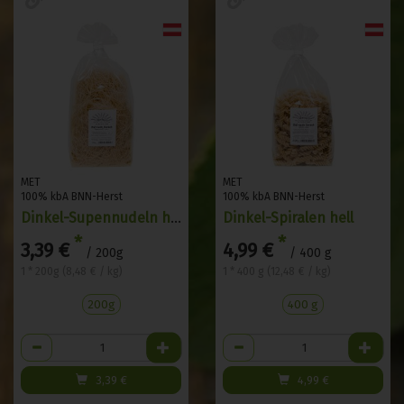
MET
MET
100% kbA BNN-Herst
100% kbA BNN-Herst
Dinkel-Supennudeln hell
Dinkel-Spiralen hell
*
*
3,39 €
4,99 €
/ 200g
/ 400 g
1 * 200g (8,48 € / kg)
1 * 400 g (12,48 € / kg)
200g
400 g
Anzahl
Anzahl
3,39
€
4,99
€