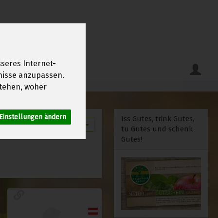
seres Internet-
fnisse anzupassen.
tehen, woher
Einstellungen ändern
Iss Gutes, trink Gutes,
12
tu Gutes und schenk
Gutes!