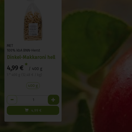
MET
100% kbA BNN-Herst
Dinkel-Makkaroni hell
*
4,99 €
/ 400 g
1 * 400 g (12,48 € / kg)
400 g
Anzahl
4,99
€