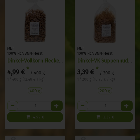
MET
MET
100% kbA BNN-Herst
100% kbA BNN-Herst
Dinkel-Vollkorn Fleckerln
Dinkel-VK Suppennudeln
*
*
4,99 €
3,39 €
/ 400 g
/ 200 g
1 * 400 g (12,48 € / kg)
1 * 200 g (16,95 € / kg)
400 g
200 g
Anzahl
Anzahl
4,99
€
3,39
€