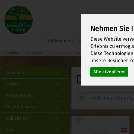
Nehmen Sie I
Söllradl
Diese Website verw
Willkommen
Neu im Shop
Frühlings
Bio-
Erlebnis zu ermögl
Webshop
Diese Technologien
Produkte
Teigwaren
Dinkelnudeln ohne Ei
unsere Besucher ko
Alle akzeptieren
Produkte
Dinkelnud
Fleisch
Vorbestellung
Obst & Gemüse
Süßigkeiten
Eier