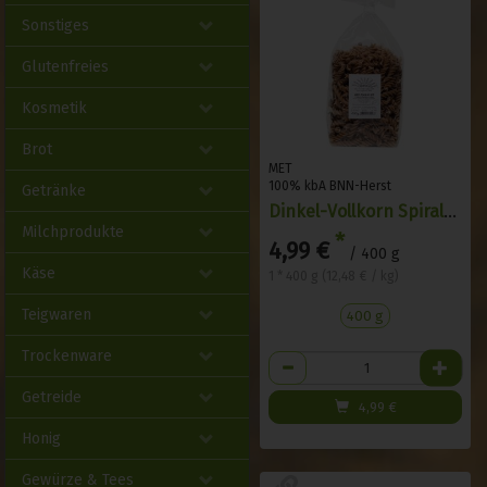
Sonstiges
Glutenfreies
Kosmetik
Brot
MET
100% kbA BNN-Herst
Getränke
Dinkel-Vollkorn Spiralen
Milchprodukte
*
4,99 €
/ 400 g
Käse
1 * 400 g (12,48 € / kg)
Teigwaren
400 g
Trockenware
Anzahl
Getreide
4,99
€
Honig
Gewürze & Tees