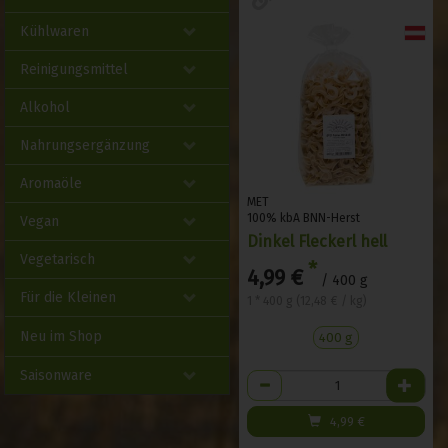
Kühlwaren
Reinigungsmittel
Alkohol
Nahrungsergänzung
Aromaöle
MET
100% kbA BNN-Herst
Vegan
Dinkel Fleckerl hell
Vegetarisch
*
4,99 €
/ 400 g
Für die Kleinen
1 * 400 g (12,48 € / kg)
Neu im Shop
400 g
Saisonware
Anzahl
4,99
€