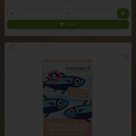
Anzahl
3,69
€