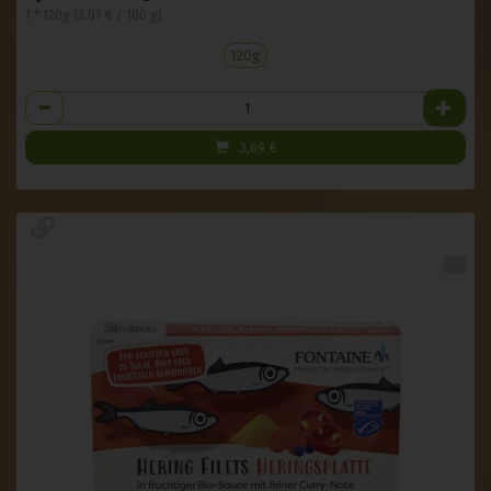
1 * 120g (3,07 € / 100 g)
120g
Anzahl
3,69
€