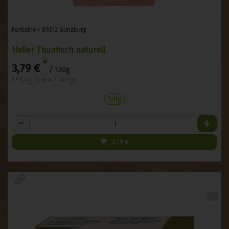
Fontaine - 89312 Günzburg
Heller Thunfisch naturell
*
3,79 €
/ 120g
1 * 120g (3,16 € / 100 g)
120g
Anzahl
3,79
€