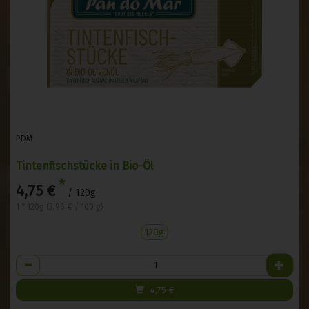
PDM
Tintenfischstücke in Bio-Öl
*
4,75 €
/ 120g
1 * 120g (3,96 € / 100 g)
120g
Anzahl
4,75
€