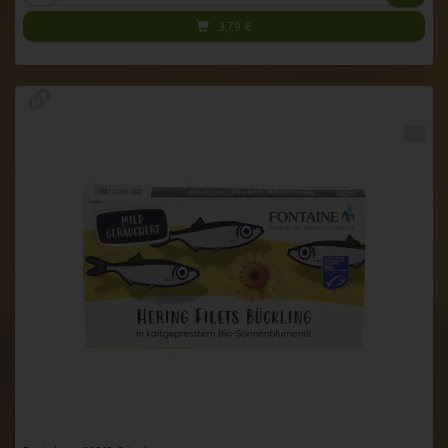
3,79
€