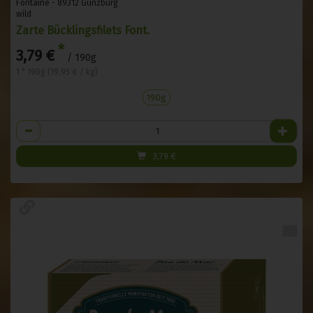
Fontaine - 89312 Günzburg
wild
Zarte Bücklingsfilets Font.
*
3,79 €
/ 190g
1 * 190g (19,95 € / kg)
190g
Anzahl
3,79
€