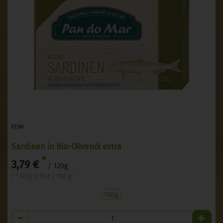
PDM
Sardinen in Bio-Olivenöl extra
*
3,79 €
/ 120g
1 * 120g (3,16 € / 100 g)
120g
Anzahl