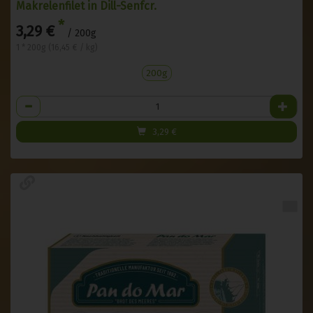
Makrelenfilet in Dill-Senfcr.
*
3,29 €
/ 200g
1 * 200g (16,45 € / kg)
200g
Anzahl
3,29
€