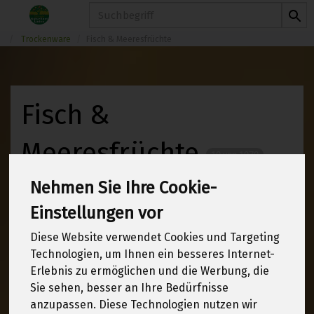
Produkt
Trockenware
Fisch & Meeresfrüchte
Fisch &
Meeresfrüchte
10 von 1970
Nehmen Sie Ihre Cookie-
12
Einstellungen vor
Diese Website verwendet Cookies und Targeting
Technologien, um Ihnen ein besseres Internet-
Hersteller
Ernährung
Erlebnis zu ermöglichen und die Werbung, die
Sie sehen, besser an Ihre Bedürfnisse
Allergene
anzupassen. Diese Technologien nutzen wir