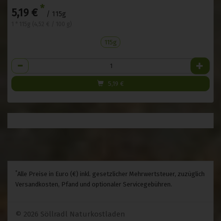
*
5,19 €
/ 115g
1 * 115g (4,52 € / 100 g)
115g
Anzahl
5,19
€
*
Alle Preise in Euro (€) inkl. gesetzlicher Mehrwertsteuer, zuzüglich
Versandkosten, Pfand und optionaler Servicegebühren.
© 2026 Söllradl Naturkostladen