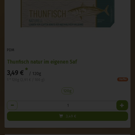
PDM
Thunfisch natur im eigenen Saf
*
3,49 €
/ 120g
1 * 120g (2,91 € / 100 g)
Staffel
120g
Anzahl
3,49
€