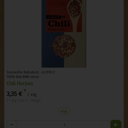
Sonnentor Naturkost - A-3910 Z
100% kbA BNN-Herst
Chili Flocken
*
3,35 €
/ 45g
1 * 45g (7,44 € / 100gr)
45g
Anzahl