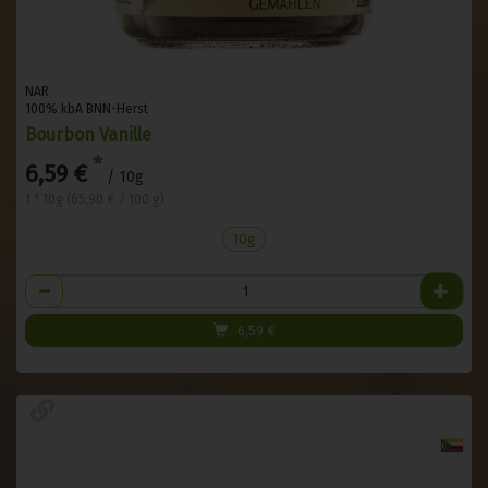
NAR
100% kbA BNN-Herst
Bourbon Vanille
*
6,59 €
/ 10g
1 * 10g (65,90 € / 100 g)
10g
Anzahl
6,59
€