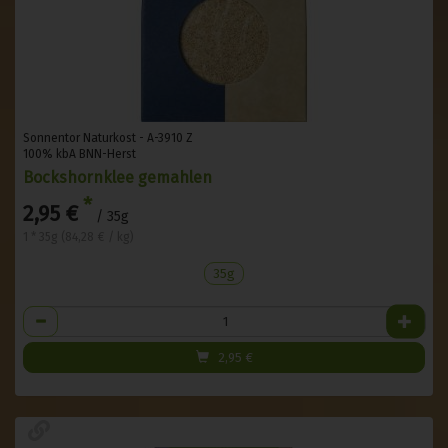
Sonnentor Naturkost - A-3910 Z
100% kbA BNN-Herst
Bockshornklee gemahlen
*
2,95 €
/ 35g
1 * 35g (84,28 € / kg)
35g
Anzahl
2,95
€