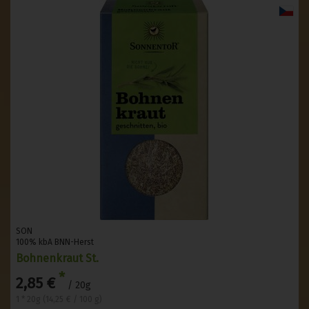
SON
100% kbA BNN-Herst
Bohnenkraut St.
*
2,85 €
/ 20g
1 * 20g (14,25 € / 100 g)