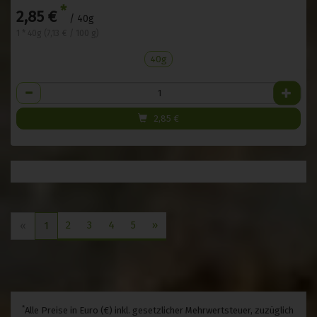
*
2,85 €
/ 40g
1 * 40g (7,13 € / 100 g)
40g
Anzahl
2,85
€
2
3
4
5
»
«
1
*
Alle Preise in Euro (€) inkl. gesetzlicher Mehrwertsteuer, zuzüglich