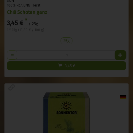
SON
100% kbA BNN-Herst
Chili Schoten ganz
*
3,45 €
/ 25g
1 * 25g (13,80 € / 100 g)
25g
Anzahl
3,45
€