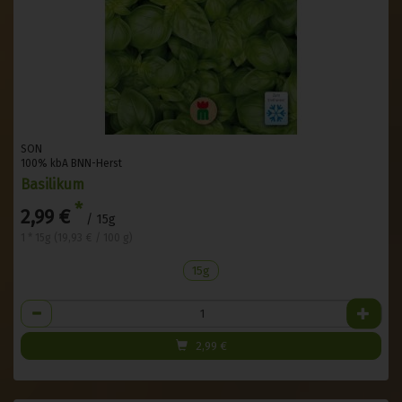
SON
100% kbA BNN-Herst
Basilikum
*
2,99 €
/ 15g
1 * 15g (19,93 € / 100 g)
15g
Anzahl
2,99
€