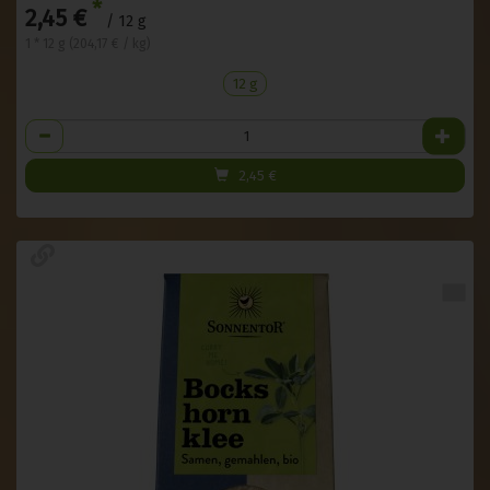
*
2,45 €
/ 12 g
1 * 12 g (204,17 € / kg)
12 g
Anzahl
2,45
€