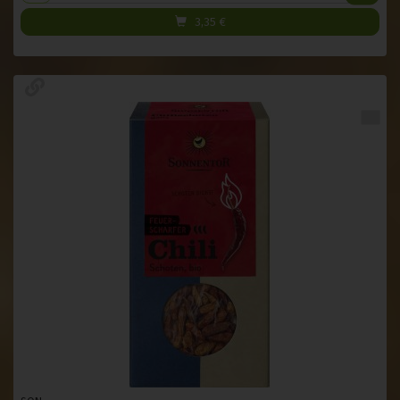
3,35
€