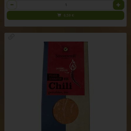
Anzahl
6,59
€