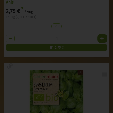
Anis
*
2,75 €
/ 50g
1 * 50g (5,50 € / 100 g)
50g
Anzahl
2,75
€