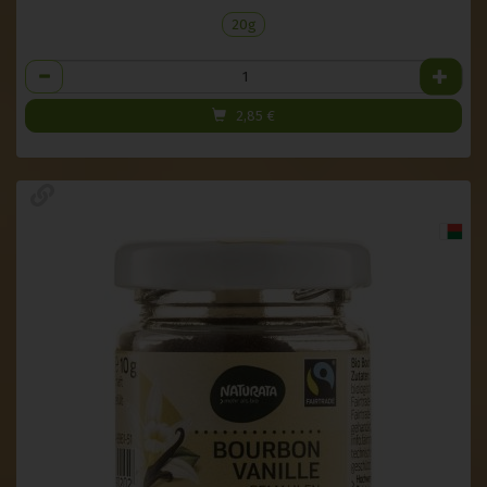
20g
Anzahl
2,85
€