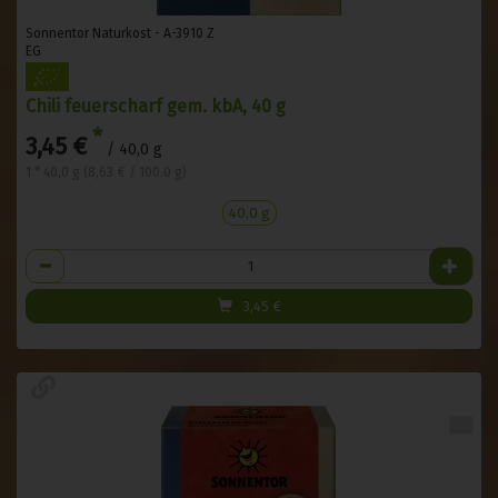
Sonnentor Naturkost - A-3910 Z
EG
Chili feuerscharf gem. kbA, 40 g
*
3,45 €
/ 40,0 g
1 * 40,0 g (8,63 € / 100.0 g)
40,0 g
Anzahl
3,45
€