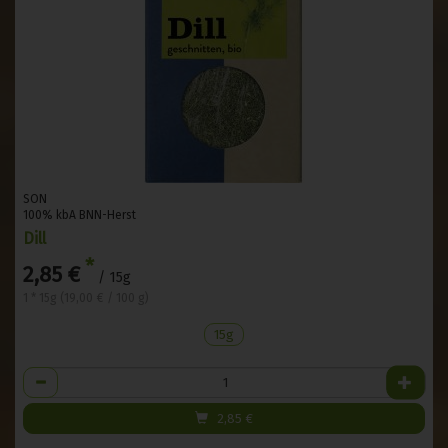
SON
100% kbA BNN-Herst
Dill
*
2,85 €
/ 15g
1 * 15g (19,00 € / 100 g)
15g
Anzahl
2,85
€