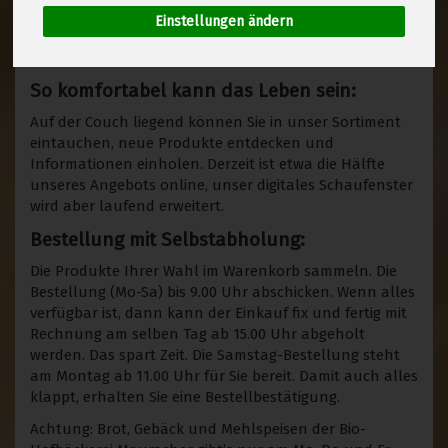
Einstellungen ändern
reinschau’n!
So komfortabel kann das Leben sein:
Auf der Couch liegend können Sie in unser Sortiment
eintauchen, neue Produkte entdecken und
Informationen einholen. Derzeit ist etwa die Hälfte
unseres Angebots online, unser digitales Schaufenster
wird aber laufend erweitert.
Bestellung mit Selbstabholung:
Die Produkte Ihrer Wahl im Warenkorb sammeln. Die
Bestellung (Mo-Sa) bis 9.00 Uhr abschicken. Wenn alles
verfügbar ist, dann kann der Einkauf fix und fertig mit
Rechnung am selben Tag ab 15.00 Uhr abgeholt
werden. Das spart Zeit. Die Samstag-Bestellung steht
am Montag ab 11.00 Uhr für Sie bereit. Damit auch alles
klappt, erhalten Sie eine Bestellbestätigung.
Achtung: Brot, Gebäck und Mehlspeisen der Bio-