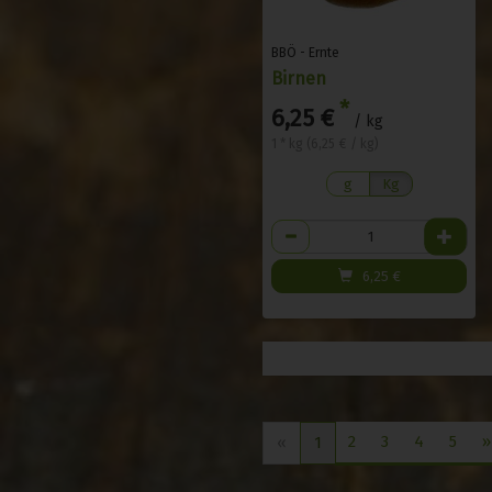
BBÖ - Ernte
Birnen
*
6,25 €
/ kg
1 * kg (6,25 € / kg)
g
Kg
Anzahl
6,25
€
2
3
4
5
»
«
1