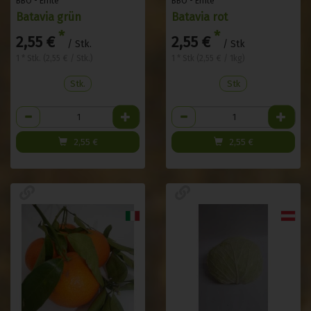
BBÖ - Ernte
BBÖ - Ernte
Batavia grün
Batavia rot
*
*
2,55 €
2,55 €
/ Stk.
/ Stk
1 * Stk. (2,55 € / Stk.)
1 * Stk (2,55 € / 1kg)
Stk.
Stk
Anzahl
Anzahl
2,55
€
2,55
€