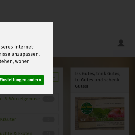
seres Internet-
fnisse anzupassen.
tehen, woher
Iss Gutes, trink Gutes,
12
tu Gutes und schenk
Einstellungen ändern
Gutes!
n- & Wurzelgemüse
9
 Kräuter
5
rüchte & Exoten
21