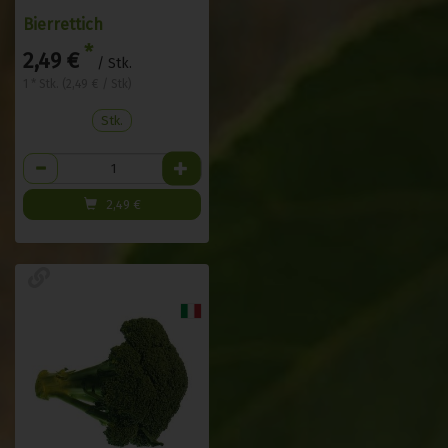
Bierrettich
*
2,49 €
/ Stk.
1 * Stk. (2,49 € / Stk)
Stk.
Anzahl
2,49
€