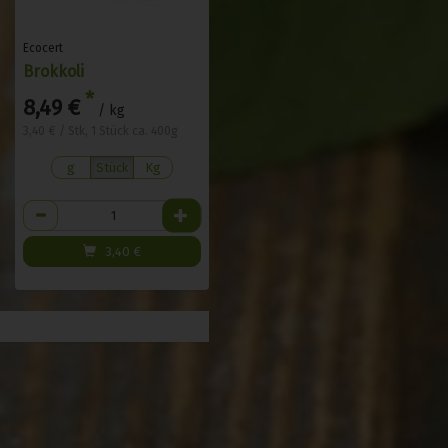
Ecocert
Brokkoli
*
8,49 €
/ kg
3,40 € / Stk, 1 Stück ca. 400g
g
Stück
Kg
Anzahl
3,40
€