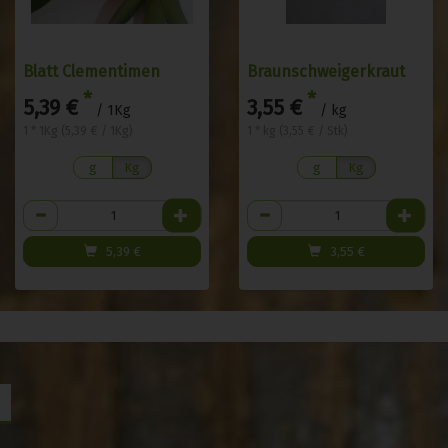
Blatt Clementimen
Braunschweigerkraut
*
*
5,39 €
3,55 €
/ 1Kg
/ kg
1 * 1Kg (5,39 € / 1Kg)
1 * kg (3,55 € / Stk)
g
Kg
g
Kg
Anzahl
Anzahl
5,39
€
3,55
€