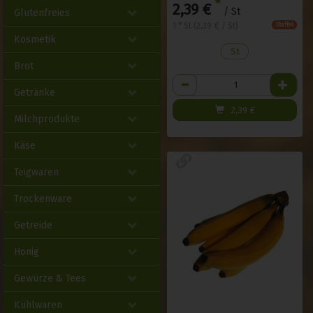
*
2,39 €
/ St
Glutenfreies
1 * St (2,39 € / St)
Staffel
Kosmetik
St
Brot
Anzahl
Getränke
2,39
€
Milchprodukte
Käse
Teigwaren
Trockenware
Getreide
Honig
Gewürze & Tees
Kühlwaren