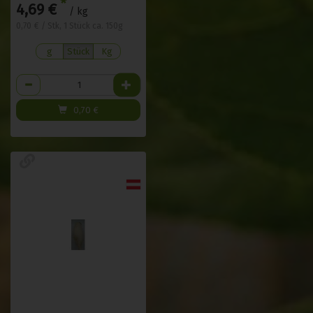
*
4,69 €
/ kg
0,70 € / Stk, 1 Stück ca. 150g
g
Stück
Kg
Anzahl
0,70
€