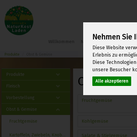
Nehmen Sie I
Söllradl
Willkommen
Neu im Shop
Frühlings
Bio-
Diese Website verw
Webshop
Erlebnis zu ermögl
Produkte
Obst & Gemüse
Diese Technologien
unsere Besucher ko
Produkte
Obst & G
Alle akzeptieren
Fleisch
Vorbestellung
Fruchtgemüse
Obst & Gemüse
Kohlgemüse
Fruchtgemüse
Kartoffeln, Zwiebeln, Knoblauch
Salate & Stielgemüse