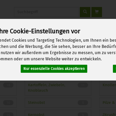
Produkt
hre Cookie-Einstellungen vor
erwachen
Über uns
Kontakt
Warenkorb
Login
endet Cookies und Targeting Technologien, um Ihnen ein bes
ichen und die Werbung, die Sie sehen, besser an Ihre Bedür
 nutzen wir außerdem um Ergebnisse zu messen, um zu vers
mmen oder um unsere Website weiter zu entwickeln.
emüse
Nur essenzielle Cookies akzeptieren
101 von 1970
Kartoffeln, Zwiebeln,
Knolle
18
11
Knoblauch
Steinobst
Pilze &
10
5
Kernobst
Zitrusf
16
6