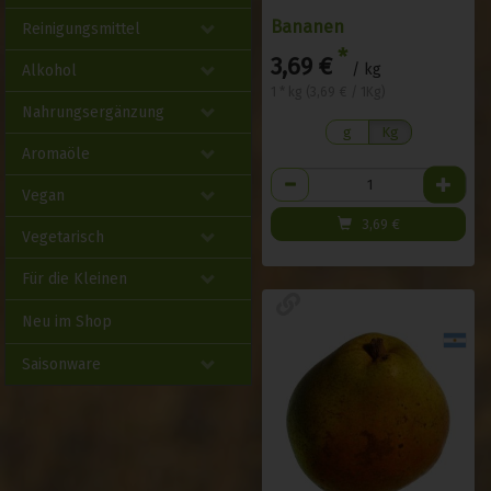
Bananen
Reinigungsmittel
*
3,69 €
/ kg
Alkohol
1 * kg (3,69 € / 1Kg)
Nahrungsergänzung
g
Kg
Aromaöle
Anzahl
Vegan
3,69
€
Vegetarisch
Für die Kleinen
Neu im Shop
Saisonware