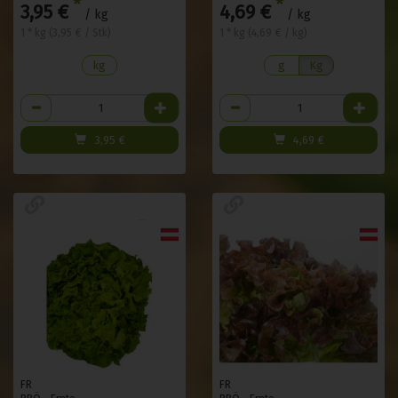
*
*
3,95 €
4,69 €
/ kg
/ kg
1 * kg (3,95 € / Stk)
1 * kg (4,69 € / kg)
kg
g
Kg
Anzahl
Anzahl
3,95
€
4,69
€
FR
FR