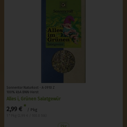
Sonnentor Naturkost - A-3910 Z
100% kbA BNN-Herst
Alles i, Grünen Salatgewür
*
2,99 €
/ Pkg
1 * Pkg (2,99 € / 100.0 Stk)
Pkg