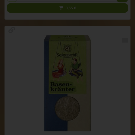
3,55
€