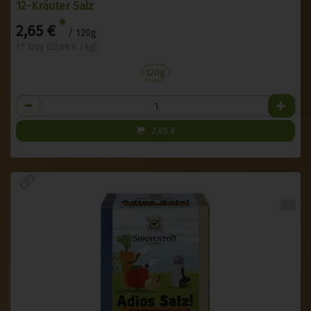
12-Kräuter Salz
*
2,65 €
/ 120g
1 * 120g (22,08 € / kg)
120g
Anzahl
2,65
€