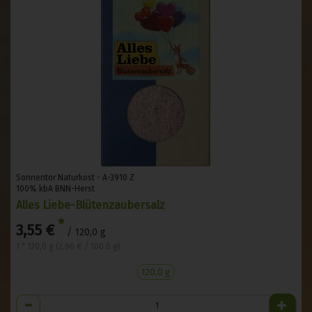
Sonnentor Naturkost - A-3910 Z
100% kbA BNN-Herst
Alles Liebe-Blütenzaubersalz
*
3,55 €
/ 120,0 g
1 * 120,0 g (2,96 € / 100.0 g)
120,0 g
Anzahl