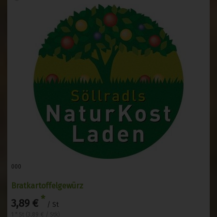
000
Bratkartoffelgewürz
*
3,89 €
/ St
1 * St (3,89 € / Stk)