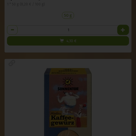
1 * 50 g (8,20 € / 100 g)
50 g
Anzahl
4,10
€