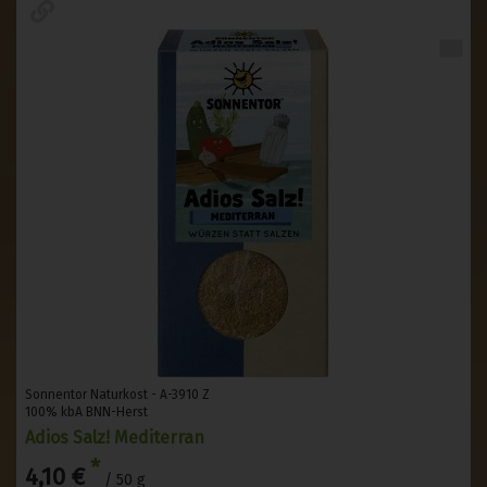
Sonnentor Naturkost - A-3910 Z
100% kbA BNN-Herst
Adios Salz! Mediterran
*
4,10 €
/ 50 g