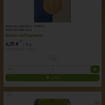
Sonnentor Naturkost - A-3910 Z
100% kbA BNN-Herst
Aladins Kaffeegewürz
*
4,35 €
/ 35 g
1 * 35 g (12,43 € / 100 g)
35 g
Anzahl
4,35
€