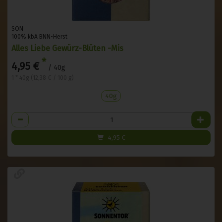
SON
100% kbA BNN-Herst
Alles Liebe Gewürz-Blüten -Mis
*
4,95 €
/ 40g
1 * 40g (12,38 € / 100 g)
40g
Anzahl
4,95
€