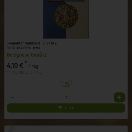
Sonnentor Naturkost - A-3910 Z
100% kbA BNN-Herst
Bolognese Gewürz
*
4,10 €
/ 40g
1 * 40g (102,50 € / 1kg)
40g
Anzahl
4,10
€