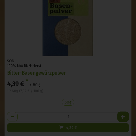
SON
100% kbA BNN-Herst
Bitter-Basengewürzpulver
*
4,39 €
/ 60g
1 * 60g (7,32 € / 100 g)
60g
Anzahl
4,39
€