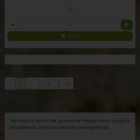
St
Anzahl
3,89
€
2
3
4
5
»
«
1
*
Alle Preise in Euro (€) inkl. gesetzlicher Mehrwertsteuer, zuzüglich
Versandkosten, Pfand und optionaler Servicegebühren.