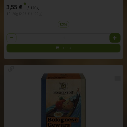
*
3,55 €
/ 120g
1 * 120g (2,96 € / 100 g)
120g
Anzahl
3,55
€