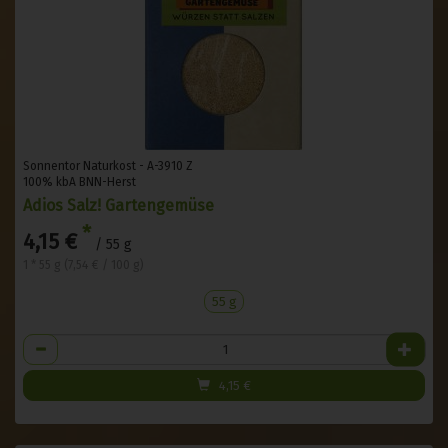
Sonnentor Naturkost - A-3910 Z
100% kbA BNN-Herst
Adios Salz! Gartengemüse
*
4,15 €
/ 55 g
1 * 55 g (7,54 € / 100 g)
55 g
Anzahl
4,15
€