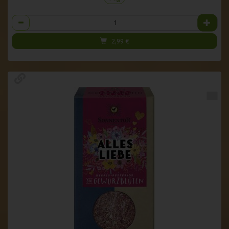
Anzahl
2,99
€