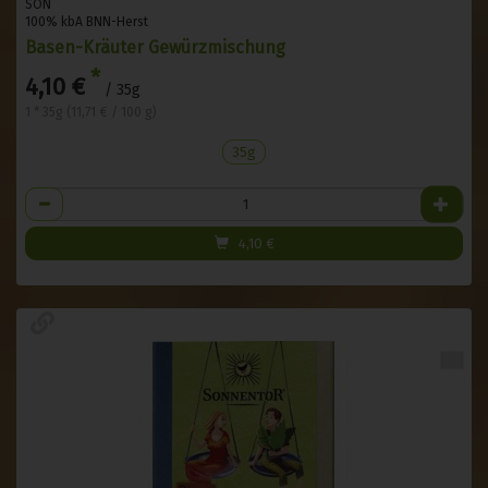
SON
100% kbA BNN-Herst
Basen-Kräuter Gewürzmischung
*
4,10 €
/ 35g
1 * 35g (11,71 € / 100 g)
35g
Anzahl
4,10
€