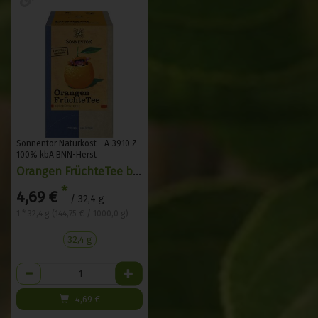
Sonnentor Naturkost - A-3910 Z
100% kbA BNN-Herst
Orangen FrüchteTee bio 32,4 g, Doppelkammerbeutel
*
4,69 €
/ 32,4 g
1 * 32,4 g (144,75 € / 1000,0 g)
32,4 g
Anzahl
4,69
€