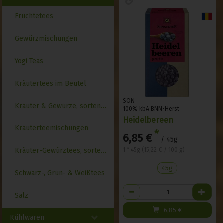
Früchtetees
Gewürzmischungen
Yogi Teas
Kräutertees im Beutel
SON
Kräuter & Gewürze, sortenrein
100% kbA BNN-Herst
Heidelbereen
Kräuterteemischungen
*
6,85 €
/ 45g
1 * 45g (15,22 € / 100 g)
Kräuter-Gewürztees, sortenrein
45g
Schwarz-, Grün- & Weißtees
Anzahl
Salz
6,85
€
Kühlwaren