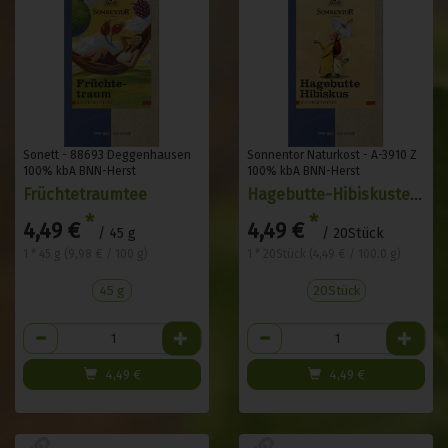
Sonett - 88693 Deggenhausen
Sonnentor Naturkost - A-3910 Z
100% kbA BNN-Herst
100% kbA BNN-Herst
Früchtetraumtee
Hagebutte-Hibiskustee Aufg.
*
*
4,49 €
4,49 €
/ 45 g
/ 20Stück
1 * 45 g (9,98 € / 100 g)
1 * 20Stück (4,49 € / 100.0 g)
45 g
20Stück
Anzahl
Anzahl
4,49
€
4,49
€