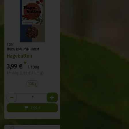
SON
100% kbA BNN-Herst
Hagebutten
*
3,99 €
/ 100g
1 * 100g (3,99 € / 100 g)
100g
Anzahl
3,99
€