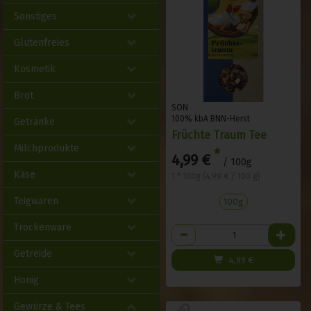
Sonstiges
Glutenfreies
Kosmetik
Brot
SON
100% kbA BNN-Herst
Getränke
Früchte Traum Tee
Milchprodukte
*
4,99 €
/ 100g
Käse
1 * 100g (4,99 € / 100 g)
Teigwaren
100g
Trockenware
Anzahl
Getreide
4,99
€
Honig
Gewürze & Tees