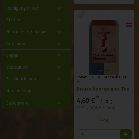
Reinigungsmittel
Alkohol
Nahrungsergänzung
Aromaöle
Vegan
Vegetarisch
Sonett - 88693 Deggenhausen
Für die Kleinen
ÖB
Preiselbeergenuss Tee
Neu im Shop
*
4,69 €
/ 50 g
Saisonware
1 * 50 g (9,38 € / 100 g)
50 g
Anzahl