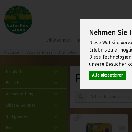
Nehmen Sie I
Söllradl
Willkommen
Neu im Shop
Frühlings
Diese Website verw
Bio-
Erlebnis zu ermögl
Webshop
Produkte
Gewürze & Tees
Früchtetees
Diese Technologien
unsere Besucher ko
Produkte
Früchtete
Alle akzeptieren
Fleisch
Vorbestellung
Obst & Gemüse
Süßigkeiten
Eier