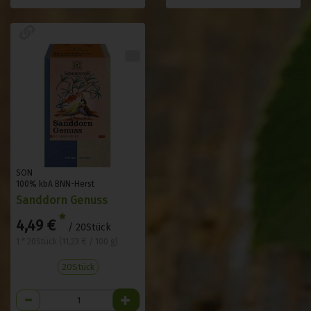
SON
100% kbA BNN-Herst
Sanddorn Genuss
*
4,49 €
/ 20Stück
1 * 20Stück (11,23 € / 100 g)
20Stück
Anzahl