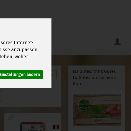
seres Internet-
fnisse anzupassen.
tehen, woher
Iss Gutes, trink Gutes,
Einstellungen ändern
12
tu Gutes und schenk
Gutes!