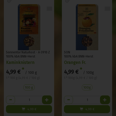
Sonnentor Naturkost - A-3910 Z
SON
100% kbA BNN-Herst
100% kbA BNN-Herst
Kaminknistern
Orangen Fr.
*
*
4,99 €
4,99 €
/ 100 g
/ 100g
1 * 100 g (4,99 € / 100 g)
1 * 100g (4,99 € / 100 g)
100 g
100g
Anzahl
Anzahl
4,99
€
4,99
€