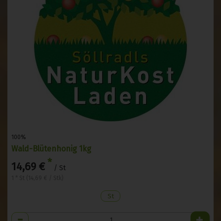
100%
Wald-Blütenhonig 1kg
*
14,69 €
/ St
1 * St (14,69 € / Stk)
St
Anzahl