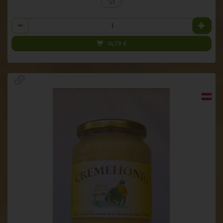
St
Anzahl
14,79
€