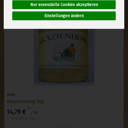
Nur essenzielle Cookies akzeptieren
Einstellungen ändern
100%
Akazienhonig 1Kg
*
14,79 €
/ St
1 * St (14,79 € / Stk)