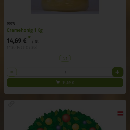
100%
Cremehonig 1 Kg
*
14,69 €
/ St
1 * St (14,69 € / Stk)
St
Anzahl
14,69
€