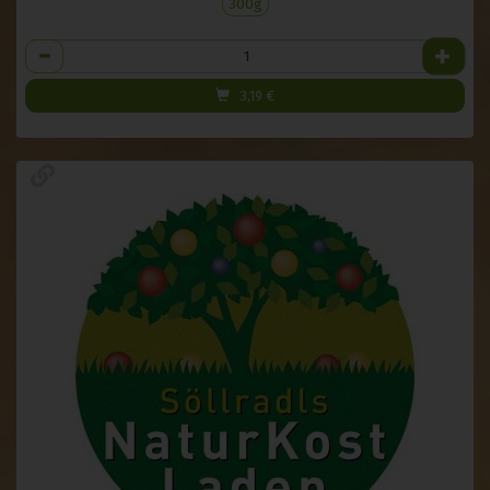
300g
Anzahl
3,19
€