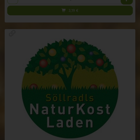
3,19
€