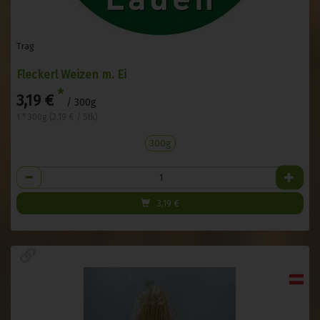
Trag
Fleckerl Weizen m. Ei
*
3,19 €
/ 300g
1 * 300g (3,19 € / Stk)
300g
Anzahl
3,19
€