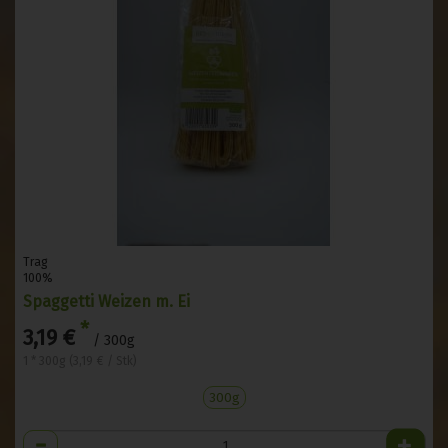
Trag
100%
Spaggetti Weizen m. Ei
*
3,19 €
/ 300g
1 * 300g (3,19 € / Stk)
300g
Anzahl