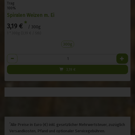
Trag
100%
Spiralen Weizen m. Ei
*
3,19 €
/ 300g
1 * 300g (3,19 € / Stk)
300g
Anzahl
3,19
€
*
Alle Preise in Euro (€) inkl. gesetzlicher Mehrwertsteuer, zuzüglich
Versandkosten, Pfand und optionaler Servicegebühren.