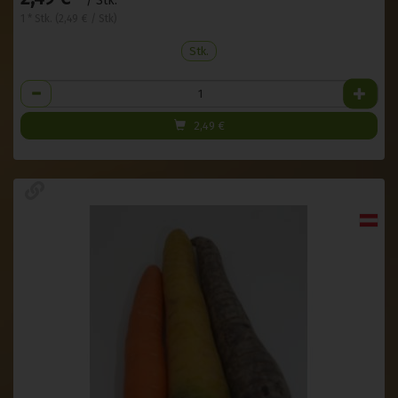
/ Stk.
1 * Stk. (2,49 € / Stk)
Stk.
Anzahl
2,49
€