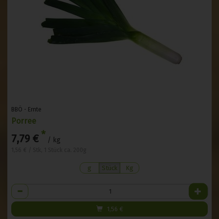
BBÖ - Ernte
Porree
*
7,79 €
/ kg
1,56 € / Stk, 1 Stück ca. 200g
g
Stück
Kg
Anzahl
1,56
€