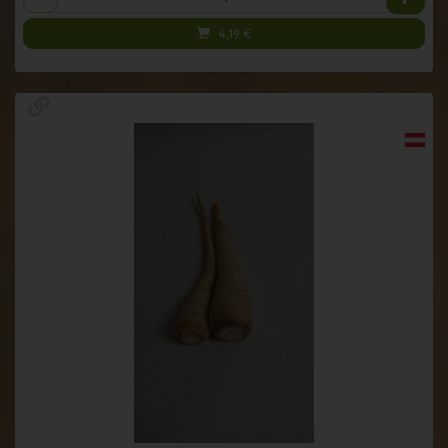
4,19
€