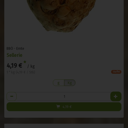
BBÖ - Ernte
Sellerie
*
4,19 €
/ kg
1 * kg (4,19 € / Stk)
Staffel
g
Kg
Anzahl
4,19
€