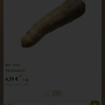
BBÖ - Ernte
Pastinaken
*
4,19 €
/ kg
1 * kg (4,19 € / Stk)
g
Kg
Anzahl