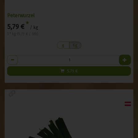
Peterwurzel
*
5,79 €
/ kg
1 * kg (5,79 € / Stk)
g
Kg
Anzahl
5,79
€