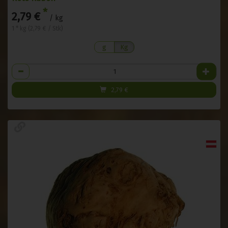
*
2,79 €
/ kg
1 * kg (2,79 € / Stk)
g
Kg
Anzahl
2,79
€