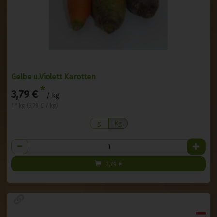
Gelbe u.Violett Karotten
*
3,79 €
/ kg
1 * kg (3,79 € / kg)
g
Kg
Anzahl
3,79
€