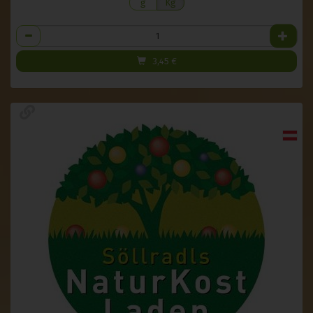
g
Kg
Anzahl
3,45
€