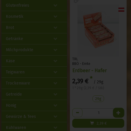
Glutenfreies
Kosmetik
Brot
Getränke
Milchprodukte
TRL
Käse
BBÖ - Ernte
Erdbeer - Hafer
Teigwaren
*
2,39 €
/ 29g
Trockenware
1 * 29g (2,39 € / Stk)
Getreide
29g
Honig
Anzahl
Gewürze & Tees
2,39
€
Kühlwaren