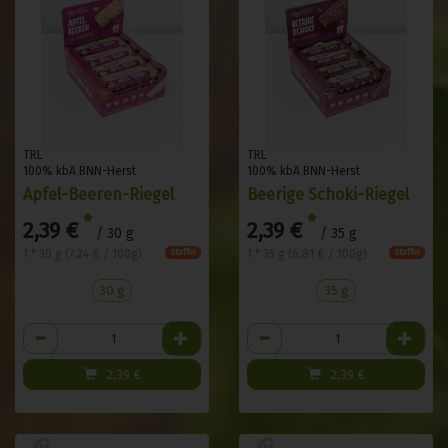
TRL
TRL
100% kbA BNN-Herst
100% kbA BNN-Herst
Apfel-Beeren-Riegel
Beerige Schoki-Riegel
*
*
2,39 €
2,39 €
/ 30 g
/ 35 g
1 * 30 g (7,24 € / 100g)
1 * 35 g (6,81 € / 100g)
Staffel
Staffel
30 g
35 g
Anzahl
Anzahl
2,39
€
2,39
€