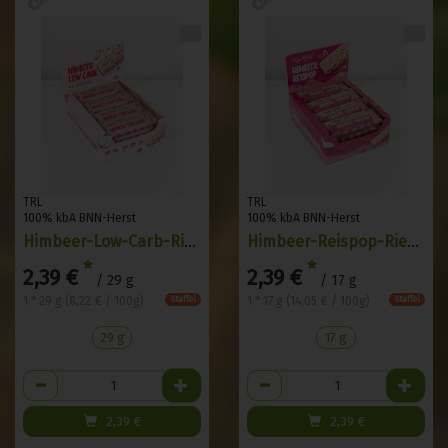
TRL
TRL
100% kbA BNN-Herst
100% kbA BNN-Herst
Himbeer-Low-Carb-Riegel
Himbeer-Reispop-Riegel
*
*
2,39 €
2,39 €
/ 29 g
/ 17 g
1 * 29 g (8,22 € / 100g)
1 * 17 g (14,05 € / 100g)
Staffel
Staffel
29 g
17 g
Anzahl
Anzahl
2,39
€
2,39
€