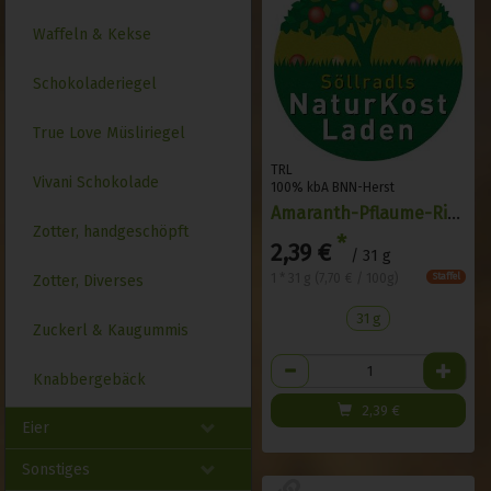
Waffeln & Kekse
Schokoladeriegel
True Love Müsliriegel
TRL
Vivani Schokolade
100% kbA BNN-Herst
Amaranth-Pflaume-Riegel
Zotter, handgeschöpft
*
2,39 €
/ 31 g
1 * 31 g (7,70 € / 100g)
Staffel
Zotter, Diverses
31 g
Zuckerl & Kaugummis
Anzahl
Knabbergebäck
2,39
€
Eier
Sonstiges