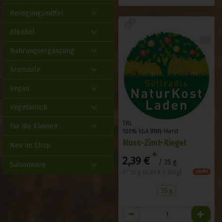
Reinigungsmittel
Alkohol
Nahrungsergänzung
Aromaöle
Vegan
Vegetarisch
TRL
Für die Kleinen
100% kbA BNN-Herst
Nuss-Zimt-Riegel
Neu im Shop
*
2,39 €
/ 35 g
Saisonware
1 * 35 g (6,81 € / 100g)
Staffel
35 g
Anzahl