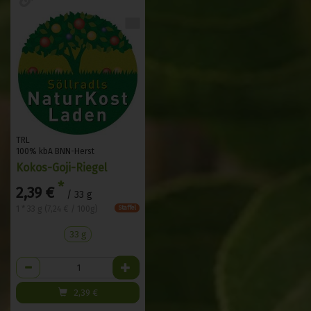
TRL
100% kbA BNN-Herst
Kokos-Goji-Riegel
*
2,39 €
/ 33 g
1 * 33 g (7,24 € / 100g)
Staffel
33 g
Anzahl
2,39
€