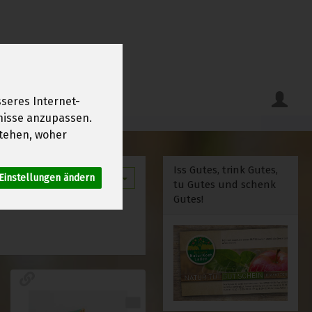
seres Internet-
fnisse anzupassen.
tehen, woher
Iss Gutes, trink Gutes,
Einstellungen ändern
12
tu Gutes und schenk
Gutes!