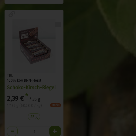
TRL
100% kbA BNN-Herst
Schoko-Kirsch-Riegel
*
2,39 €
/ 35 g
1 * 35 g (68,28 € / kg)
Staffel
35 g
Anzahl