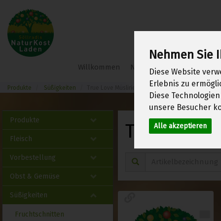
Nehmen Sie I
Söllradl
Willkommen
Neu im Shop
Frühlings
Diese Website verw
Bio-
Erlebnis zu ermögl
Webshop
Produkte
Süßigkeiten
True Love Müsliriegel
Diese Technologien
unsere Besucher ko
Produkte
True Love 
Alle akzeptieren
Fleisch
Vorbestellung
Obst & Gemüse
Süßigkeiten
Fruchtschnitten