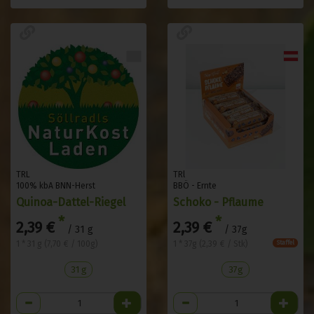
TRL
TRl
100% kbA BNN-Herst
BBÖ - Ernte
Quinoa-Dattel-Riegel
Schoko - Pflaume
*
*
2,39 €
2,39 €
/ 31 g
/ 37g
1 * 31 g (7,70 € / 100g)
1 * 37g (2,39 € / Stk)
Staffel
31 g
37g
Anzahl
Anzahl