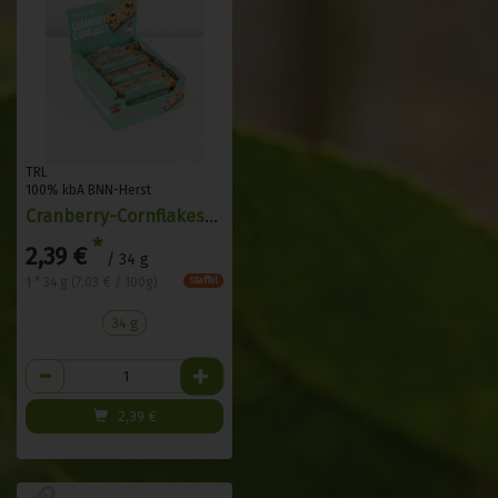
TRL
100% kbA BNN-Herst
Cranberry-Cornflakes-Riegel
*
2,39 €
/ 34 g
1 * 34 g (7,03 € / 100g)
Staffel
34 g
Anzahl
2,39
€