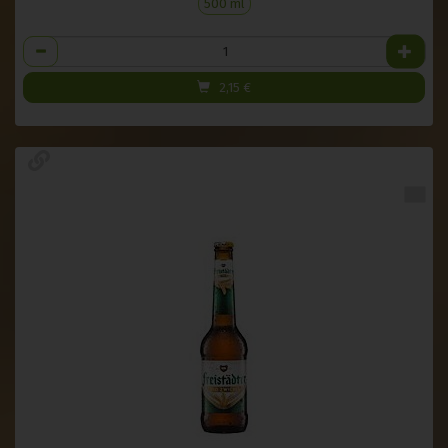
500 ml
Anzahl
2,15
€