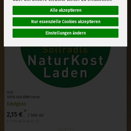
Alle akzeptieren
Nur essenzielle Cookies akzeptieren
Einstellungen ändern
GUS
100% kbA BNN-Herst
Edelguss
*
2,15 €
/ 500 ml
1 * 500 ml (4,30 € / l)