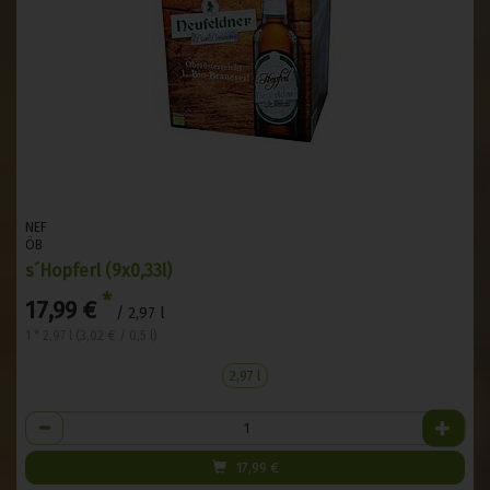
NEF
ÖB
s´Hopferl (9x0,33l)
*
17,99 €
/ 2,97 l
1 * 2,97 l (3,02 € / 0,5 l)
2,97 l
Anzahl
17,99
€