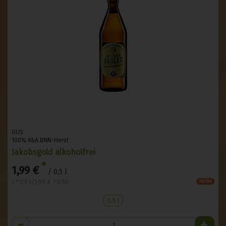
GUS
100% kbA BNN-Herst
Jakobsgold alkoholfrei
*
1,99 €
/ 0,5 l
1 * 0,5 l (1,99 € / 0,5l)
Staffel
0,5 l
Anzahl