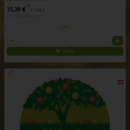
*
15,39 €
/ 1,98 l
1 * 1,98 l (3,89 € / 0,5 l)
1,98 l
Anzahl
15,39
€