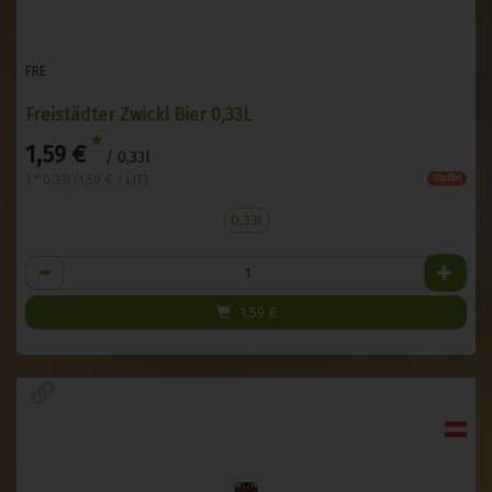
FRE
Freistädter Zwickl Bier 0,33L
*
1,59 €
/ 0,33l
1 * 0,33l (1,59 € / LIT)
Staffel
0,33l
Anzahl
1,59
€