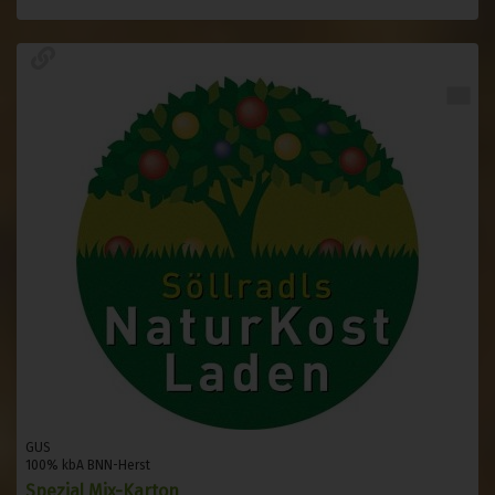
GUS
100% kbA BNN-Herst
Spezial Mix-Karton