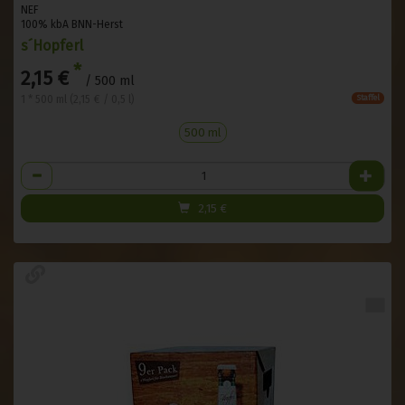
NEF
100% kbA BNN-Herst
s´Hopferl
*
2,15 €
/ 500 ml
1 * 500 ml (2,15 € / 0,5 l)
Staffel
500 ml
Anzahl
2,15
€