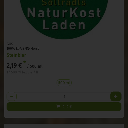
GUS
100% kbA BNN-Herst
Steinbier
*
2,19 €
/ 500 ml
1 * 500 ml (4,38 € / l)
500 ml
Anzahl
2,19
€