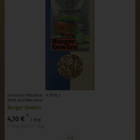
Sonnentor Naturkost - A-3910 Z
100% kbA BNN-Herst
Burger Gewürz
*
4,10 €
/ 60g
1 * 60g (68,33 € / 1kg)
60g