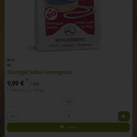
WUG
NK
Duschgel Salbei Lemongrass
*
9,99 €
/ Stk
1 * Stk (9,99 € / 100gr)
Stk
Anzahl
9,99
€