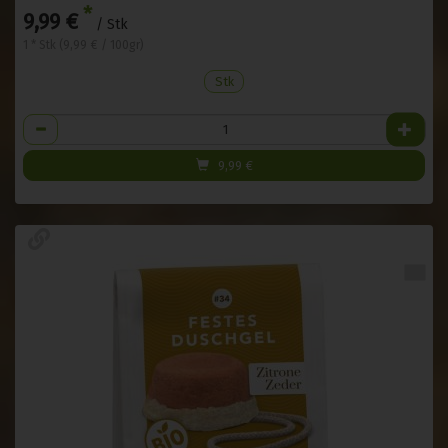
*
9,99 €
/ Stk
1 * Stk (9,99 € / 100gr)
Stk
Anzahl
9,99
€