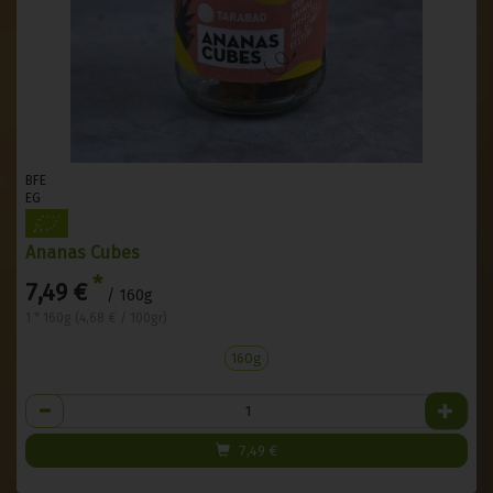
BFE
EG
Ananas Cubes
*
7,49 €
/ 160g
1 * 160g (4,68 € / 100gr)
160g
Anzahl
7,49
€