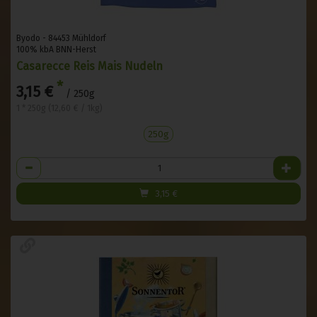
Byodo - 84453 Mühldorf
100% kbA BNN-Herst
Casarecce Reis Mais Nudeln
*
3,15 €
/ 250g
1 * 250g (12,60 € / 1kg)
250g
Anzahl
3,15
€