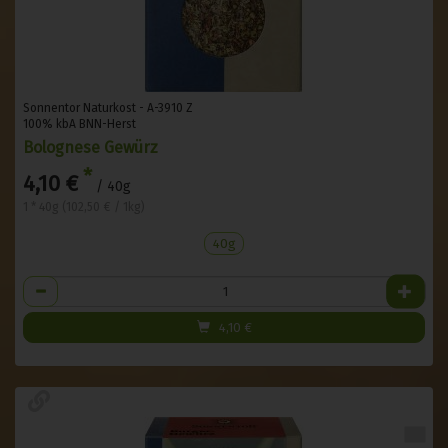
Sonnentor Naturkost - A-3910 Z
100% kbA BNN-Herst
Bolognese Gewürz
*
4,10 €
/ 40g
1 * 40g (102,50 € / 1kg)
40g
Anzahl
4,10
€