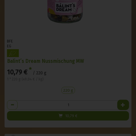
BFE
EG
Balint´s Dream Nussmischung MW
*
10,79 €
/ 220 g
1 * 220 g (49,04 € / kg)
220 g
Anzahl
10,79
€