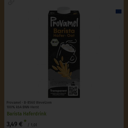
Provamel - B-8560 Wevelzem
100% kbA BNN-Herst
Barista Haferdrink
*
3,49 €
/ 1,0l