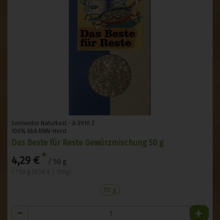
Sonnentor Naturkost - A-3910 Z
100% kbA BNN-Herst
Das Beste für Reste Gewürzmischung 50 g
*
4,29 €
/ 50 g
1 * 50 g (8,58 € / 100g)
50 g
Anzahl