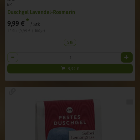
NK
Duschgel Lavendel-Rosmarin
*
9,99 €
/ Stk
1 * Stk (9,99 € / 100gr)
Stk
Anzahl
9,99
€