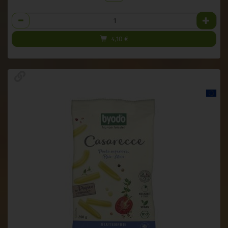
Anzahl
4,10
€