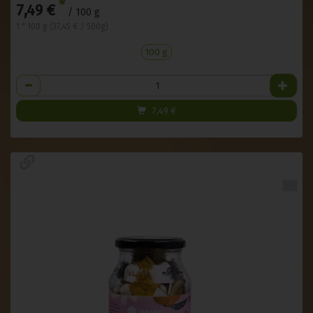
*
7,49 €
/ 100 g
1 * 100 g (37,45 € / 500g)
100 g
Anzahl
7,49
€