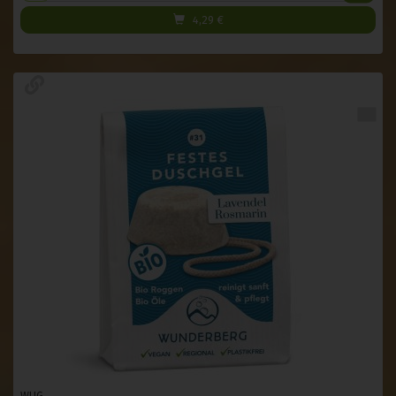
4,29
€
WUG