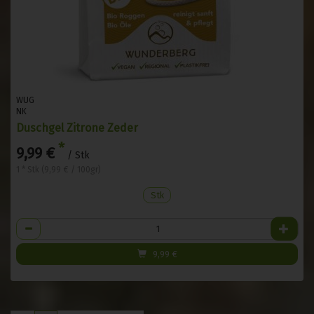
WUG
NK
Duschgel Zitrone Zeder
*
9,99 €
/ Stk
1 * Stk (9,99 € / 100gr)
Stk
Anzahl
9,99
€