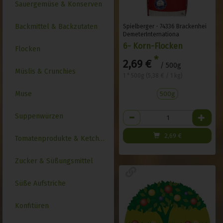
Sauergemüse & Konserven
Backmittel & Backzutaten
Spielberger - 74336 Brackenhei
DemeterInternationa
6- Korn-Flocken
Flocken
*
2,69 €
/ 500g
Müslis & Crunchies
1 * 500g (5,38 € / 1 kg)
Muse
500g
Anzahl
Suppenwürzen
2,69
€
Tomatenprodukte & Ketchups
Zucker & Süßungsmittel
Süße Aufstriche
Konfitüren