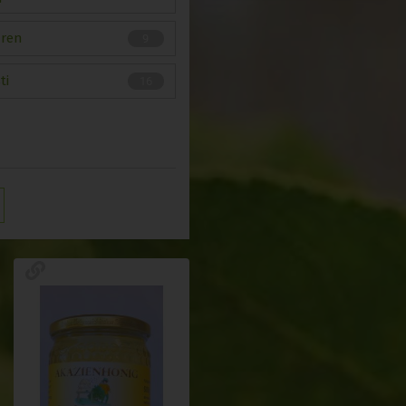
üren
9
ti
16