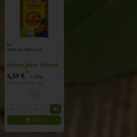
KIP
100% kbA BNN-Herst
Ananas getro. Kipepeo
*
4,59 €
/ 100g
1 * 100g (45,90 € / kg)
100g
Anzahl
4,59
€