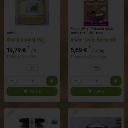
Allos - 49457 Mariendrebber
100%
100% kbA BNN-Herst
Akazienhonig 1Kg
Amar.-Crun. Beerenfr.
*
*
14,79 €
5,69 €
/ St
/ 400g
1 * St (14,79 € / Stk)
1 * 400g (14,23 € / 1 kg)
St
400g
Anzahl
Anzahl
14,79
€
5,69
€