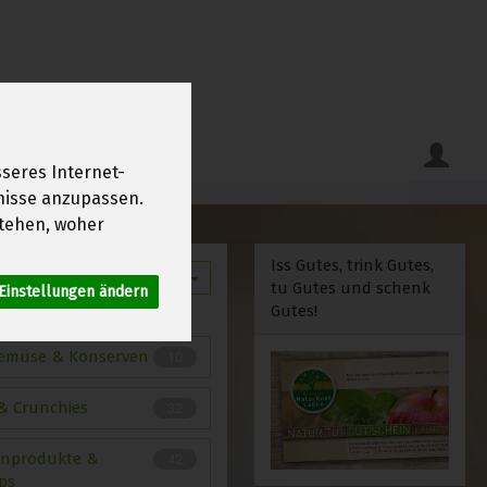
seres Internet-
fnisse anzupassen.
tehen, woher
Iss Gutes, trink Gutes,
12
tu Gutes und schenk
Einstellungen ändern
Gutes!
emüse & Konserven
10
 & Crunchies
32
nprodukte &
42
ps