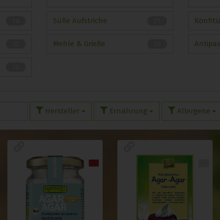
Süße Aufstriche
Konfit
14
21
Mehle & Grieße
Antipas
32
24
10
Hersteller
Ernährung
Allergene