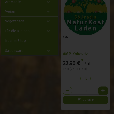
Aromaöle
Vegan
Vegetarisch
Für die Kleinen
AMP
Neu im Shop
Saisonware
AMP Kokovita
*
22,90 €
/ 1l
1 * 1l (22,90 € / 1l)
1l
Anzahl
22,90
€