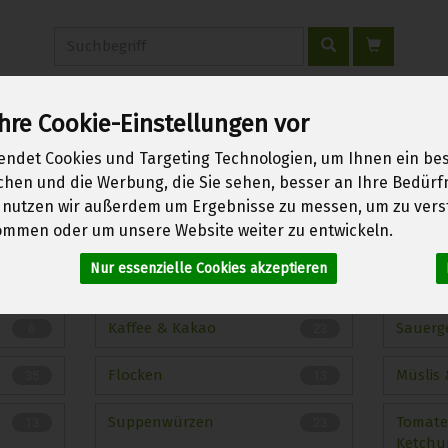
Produkt
hre Cookie-Einstellungen vor
erwachen
Über uns
Kontakt
Warenkorb
Login
endet Cookies und Targeting Technologien, um Ihnen ein bes
ichen und die Werbung, die Sie sehen, besser an Ihre Bedür
 nutzen wir außerdem um Ergebnisse zu messen, um zu vers
mmen oder um unsere Website weiter zu entwickeln.
re
Nur essenzielle Cookies akzeptieren
369 von 1970
Kaffee & Kakao
Sauerg
6
23
n
Flocken
Müslis
35
13
Suppenwürzen
Tomate
13
23
Ketchu