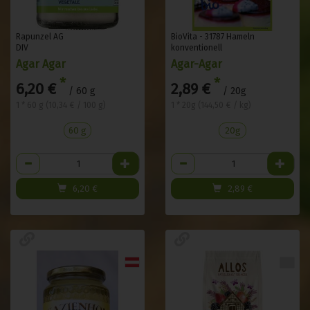
Rapunzel AG
BioVita - 31787 Hameln
DIV
konventionell
Agar Agar
Agar-Agar
*
*
6,20 €
2,89 €
/ 60 g
/ 20g
1 * 60 g (10,34 € / 100 g)
1 * 20g (144,50 € / kg)
60 g
20g
Anzahl
Anzahl
6,20
€
2,89
€