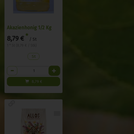
Akazienhonig 1/2 Kg
*
8,79 €
/ St
1 * St (8,79 € / Stk)
St
Anzahl
8,79
€