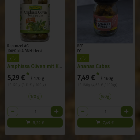
Rapunzel AG
BFE
100% kbA BNN-Herst
EG
Amphissa Oliven mit Kräutern,
Ananas Cubes
*
*
5,29 €
7,49 €
/ 170 g
/ 160g
1 * 170 g (3,11 € / 100 g)
1 * 160g (4,68 € / 100gr)
170 g
160g
Anzahl
Anzahl
5,29
€
7,49
€