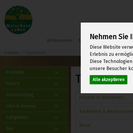
Nehmen Sie I
Söllradl
Willkommen
Neu im Shop
Frühlings
Bio-
Diese Website verw
Webshop
Produkte
Trockenware
Erlebnis zu ermögl
Diese Technologien
unsere Besucher ko
Produkte
Trockenwa
Alle akzeptieren
Fleisch
Vorbestellung
Früchte in Konserven
Obst & Gemüse
Backmittel & Backzutate
Süßigkeiten
Muse
Eier