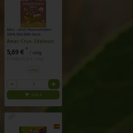
Allos - 49457 Mariendrebber
100% kbA BNN-Herst
Amar.-Crun. Edelnuss
*
5,69 €
/ 400g
1 * 400g (14,23 € / 1 kg)
400g
Anzahl
5,69
€