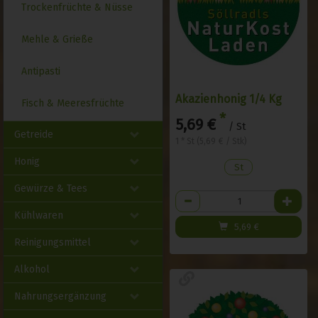
Trockenfrüchte & Nüsse
Mehle & Grieße
Antipasti
Akazienhonig 1/4 Kg
Fisch & Meeresfrüchte
*
5,69 €
/ St
Getreide
1 * St (5,69 € / Stk)
Honig
St
Gewürze & Tees
Anzahl
Kühlwaren
5,69
€
Reinigungsmittel
Alkohol
Nahrungsergänzung