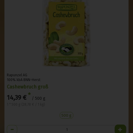
Rapunzel AG
100% kbA BNN-Herst
Cashewbruch groß
*
14,39 €
/ 500 g
1 * 500 g (28,78 € / 1 kg)
500 g
Anzahl