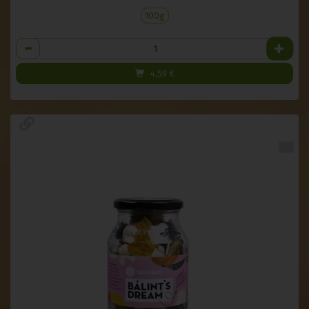
100g
Anzahl
4,59
€