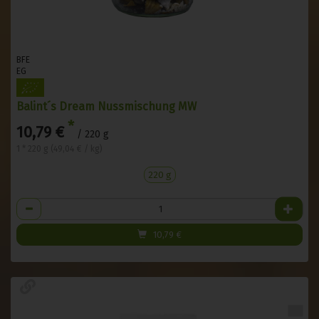
BFE
EG
Balint´s Dream Nussmischung MW
*
10,79 €
/ 220 g
1 * 220 g (49,04 € / kg)
220 g
Anzahl
10,79
€