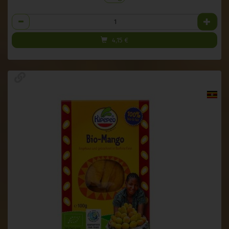
Anzahl
4,15
€