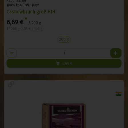
Rapunzel AG
100% kbA BNN-Herst
Cashewbruch groß HIH
*
6,69 €
/ 200 g
1 * 200 g (3,35 € / 100 g)
200 g
Anzahl
6,69
€