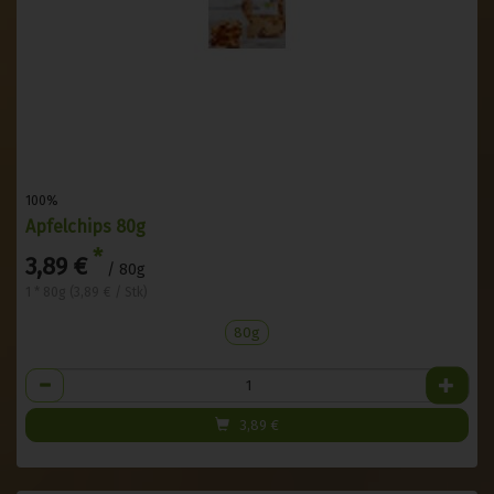
100%
Apfelchips 80g
*
3,89 €
/ 80g
1 * 80g (3,89 € / Stk)
80g
Anzahl
3,89
€