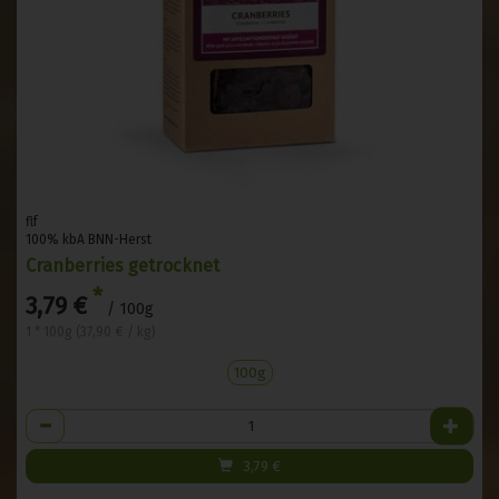
flf
100% kbA BNN-Herst
Cranberries getrocknet
*
3,79 €
/ 100g
1 * 100g (37,90 € / kg)
100g
Anzahl
3,79
€