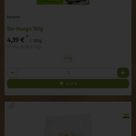
kipepeo
Bio-Mango 100g
*
4,39 €
/ 100g
1 * 100g (0,88 € / kg)
100g
Anzahl
4,39
€