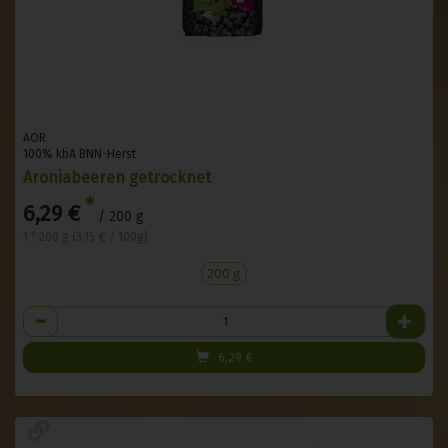
AOR
100% kbA BNN-Herst
Aroniabeeren getrocknet
*
6,29 €
/ 200 g
1 * 200 g (3,15 € / 100g)
200 g
Anzahl
6,29
€