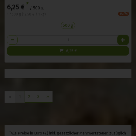
*
6,25 €
/ 500 g
1 * 500 g (12,50 € / 1 kg)
Staffel
500 g
Anzahl
6,25
€
2
3
»
«
1
*
Alle Preise in Euro (€) inkl. gesetzlicher Mehrwertsteuer, zuzüglich