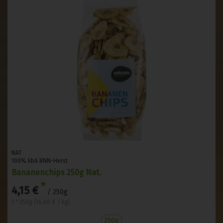
NAT
100% kbA BNN-Herst
Bananenchips 250g Nat.
*
4,15 €
/ 250g
1 * 250g (16,60 € / kg)
250g