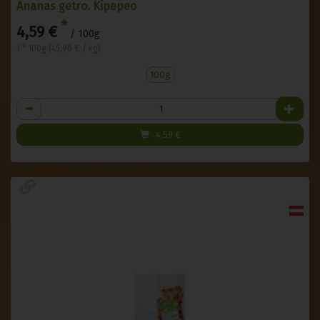
Ananas getro. Kipepeo
*
4,59 €
/ 100g
1 * 100g (45,90 € / kg)
100g
Anzahl
4,59
€