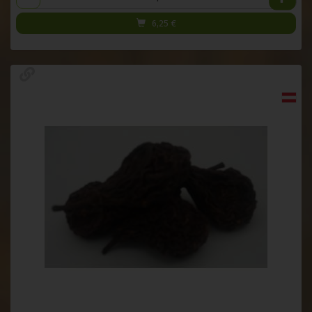
6,25
€