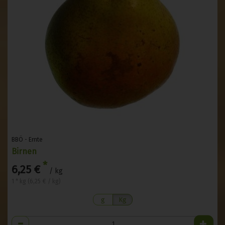
BBÖ - Ernte
Birnen
*
6,25 €
/ kg
1 * kg (6,25 € / kg)
g
Kg
Anzahl