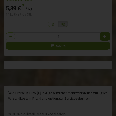
*
5,89 €
/ kg
1 * kg (5,89 € / Stk)
g
Kg
Anzahl
5,89
€
*
Alle Preise in Euro (€) inkl. gesetzlicher Mehrwertsteuer, zuzüglich
Versandkosten, Pfand und optionaler Servicegebühren.
© 2026 Söllradl Naturkostladen