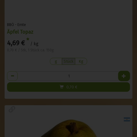
BBÖ - Ernte
Äpfel Topaz
*
4,69 €
/ kg
0,70 € / Stk, 1 Stück ca. 150g
g
Stück
Kg
Anzahl
0,70
€