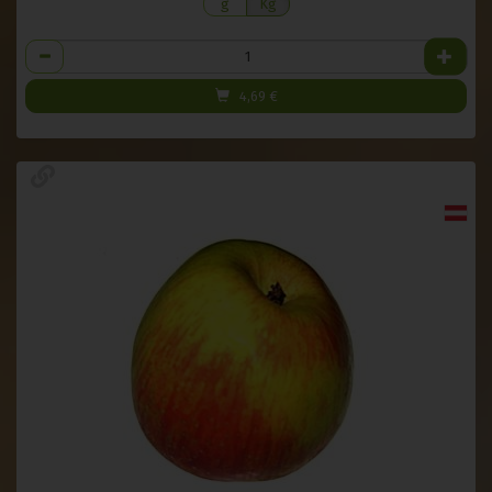
g
Kg
Anzahl
4,69
€