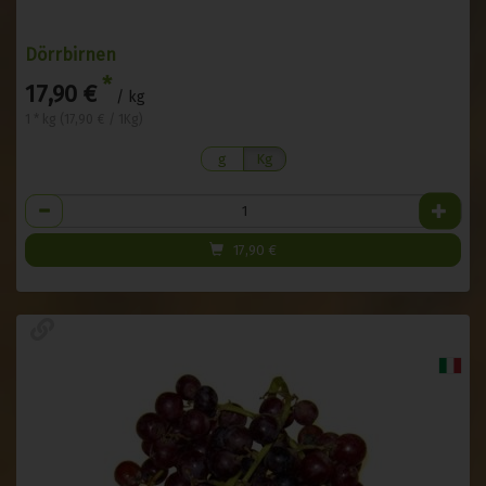
Dörrbirnen
*
17,90 €
/ kg
1 * kg (17,90 € / 1Kg)
g
Kg
Anzahl
17,90
€