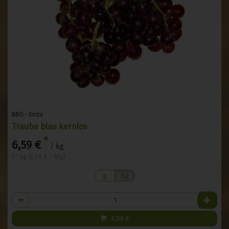
BBÖ - Ernte
Traube blau kernlos
*
6,59 €
/ kg
1 * kg (6,59 € / 1Kg)
g
Kg
Anzahl
6,59
€