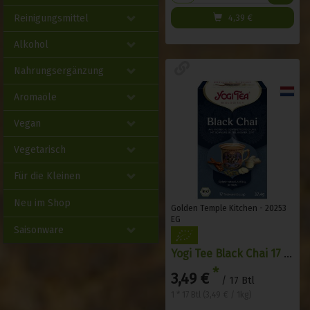
4,39
€
Reinigungsmittel
Alkohol
Nahrungsergänzung
Aromaöle
Vegan
Vegetarisch
Für die Kleinen
Neu im Shop
Golden Temple Kitchen - 20253
EG
Saisonware
Yogi Tee Black Chai 17 Btl
*
3,49 €
/ 17 Btl
1 * 17 Btl (3,49 € / 1kg)