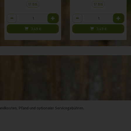
17 Btl
17 Btl
Anzahl
Anzahl
3,49
€
3,49
€
rsandkosten, Pfand und optionaler Servicegebühren.