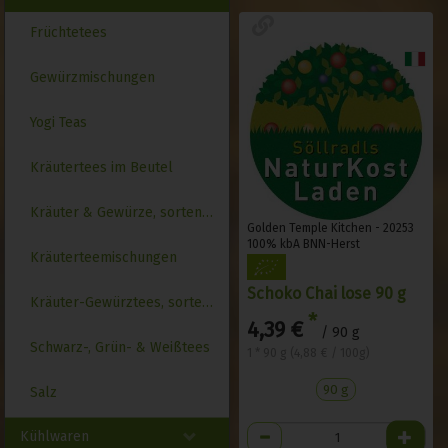
Früchtetees
Gewürzmischungen
Yogi Teas
Kräutertees im Beutel
Kräuter & Gewürze, sortenrein
Golden Temple Kitchen - 20253
100% kbA BNN-Herst
Kräuterteemischungen
Schoko Chai lose 90 g
Kräuter-Gewürztees, sortenrein
*
4,39 €
/ 90 g
Schwarz-, Grün- & Weißtees
1 * 90 g (4,88 € / 100g)
90 g
Salz
Anzahl
Kühlwaren