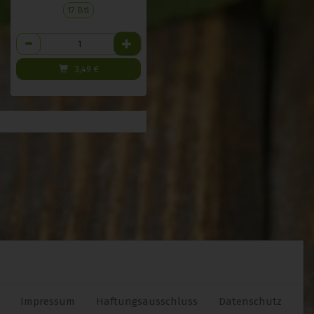
17 Btl
Anzahl
3,49
€
Impressum
Haftungsausschluss
Datenschutz