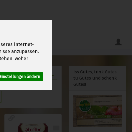
seres Internet-
fnisse anzupassen.
tehen, woher
Iss Gutes, trink Gutes,
12
Einstellungen ändern
tu Gutes und schenk
Gutes!