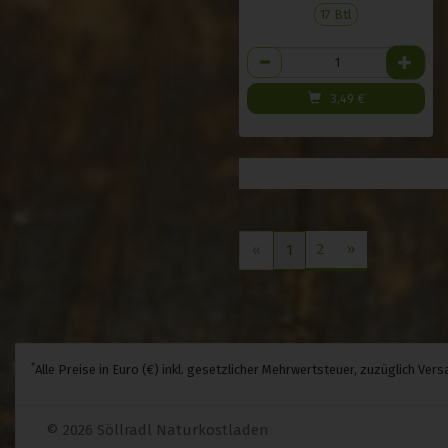
17 Btl
Anzahl
3,49
€
2
»
«
1
*
Alle Preise in Euro (€) inkl. gesetzlicher Mehrwertsteuer, zuzüglich Ve
© 2026 Söllradl Naturkostladen