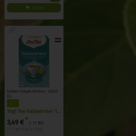
3,39
€
Golden Temple Kitchen - 20253
EG
Yogi Tee Halswärmer 17 Btl
*
3,49 €
/ 17 Btl
1 * 17 Btl (3,49 € / 1kg)