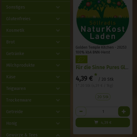
Sonstiges
Glutenfreies
Kosmetik
Brot
Golden Temple Kitchen - 20253
100% kbA BNN-Herst
Getränke
Milchprodukte
Für die Sinne Pures Glück 20 Stk
*
4,39 €
Käse
/ 20 Stk
1 * 20 Stk (4,39 € / 1kg)
Teigwaren
20 Stk
Trockenware
Anzahl
Getreide
4,39
€
Honig
Gewürze & Tees