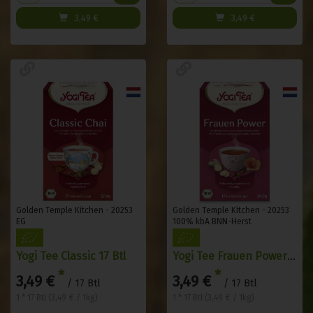
3,49
€
3,49
€
Golden Temple Kitchen - 20253
Golden Temple Kitchen - 20253
EG
100% kbA BNN-Herst
Yogi Tee Classic 17 Btl
Yogi Tee Frauen Power 17 Btl
*
*
3,49 €
3,49 €
/ 17 Btl
/ 17 Btl
1 * 17 Btl (3,49 € / 1kg)
1 * 17 Btl (3,49 € / 1kg)