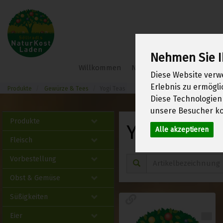
Nehmen Sie I
Söllradl
Willkommen
Neu im Shop
Frühlings
Bio-
Diese Website verw
Webshop
Erlebnis zu ermögl
Produkte
Gewürze & Tees
Yogi Teas
Diese Technologien
unsere Besucher ko
Produkte
Yogi Teas
Alle akzeptieren
17
Fleisch
Vorbestellung
Obst & Gemüse
Süßigkeiten
Eier