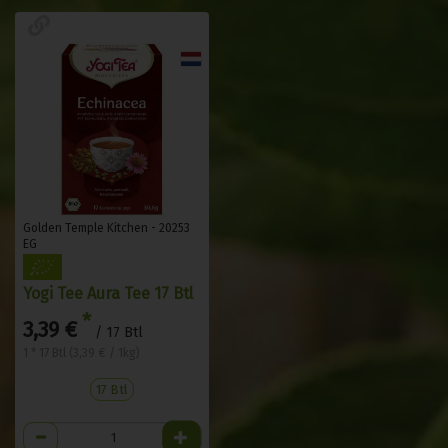
Golden Temple Kitchen - 20253
EG
Yogi Tee Aura Tee 17 Btl
*
3,39 €
/ 17 Btl
1 * 17 Btl (3,39 € / 1kg)
17 Btl
Anzahl