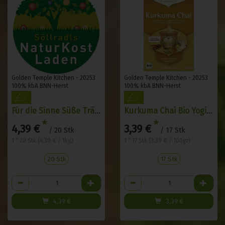
Golden Temple Kitchen - 20253
Golden Temple Kitchen - 20253
100% kbA BNN-Herst
100% kbA BNN-Herst
Für die Sinne Süße Träume 20 Stk
Kurkuma Chai Bio Yogi Tea 17 Stk
*
*
4,39 €
3,39 €
/ 20 Stk
/ 17 Stk
1 * 20 Stk (4,39 € / 1kg)
1 * 17 Stk (3,39 € / 100gr)
20 Stk
17 Stk
Anzahl
Anzahl
4,39
€
3,39
€