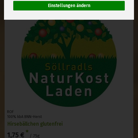
Einstellungen ändern
ROF
100% kbA BNN-Herst
Hirsebällchen glutenfrei
*
1,75 €
/ 75g