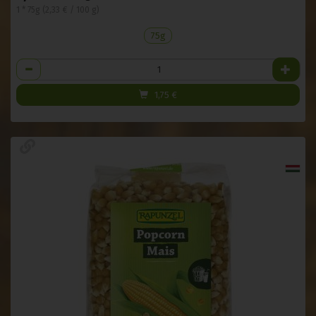
1 * 75g (2,33 € / 100 g)
75g
Anzahl
1,75
€