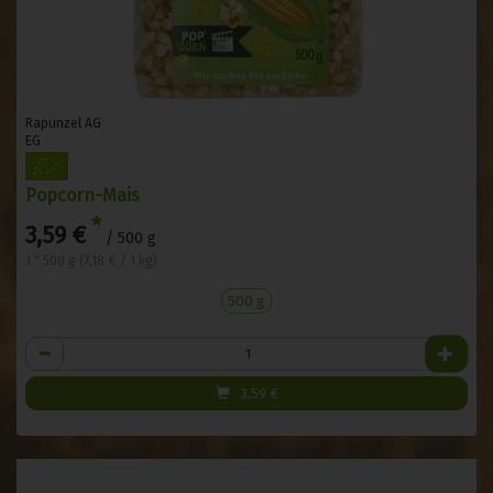
Rapunzel AG
EG
Popcorn-Mais
*
3,59 €
/ 500 g
1 * 500 g (7,18 € / 1 kg)
500 g
Anzahl
3,59
€