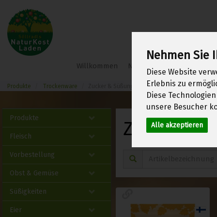
Nehmen Sie I
Söllradl
Willkommen
Neu im Shop
Frühlings
Diese Website verw
Bio-
Webshop
Erlebnis zu ermögl
Produkte
Trockenware
Zucker & Süßungsmittel
Diese Technologien
unsere Besucher ko
Produkte
Zucker & 
Alle akzeptieren
Fleisch
Vorbestellung
Obst & Gemüse
Süßigkeiten
Eier