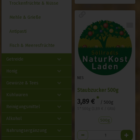
Trockenfrüchte & Nüsse
Mehle & Grieße
Antipasti
Fisch & Meeresfrüchte
Getreide
Honig
NES
Gewürze & Tees
Staubzucker 500g
Kühlwaren
*
3,89 €
/ 500g
Reinigungsmittel
1 * 500g (3,89 € / GRA)
Alkohol
500g
Nahrungsergänzung
Anzahl