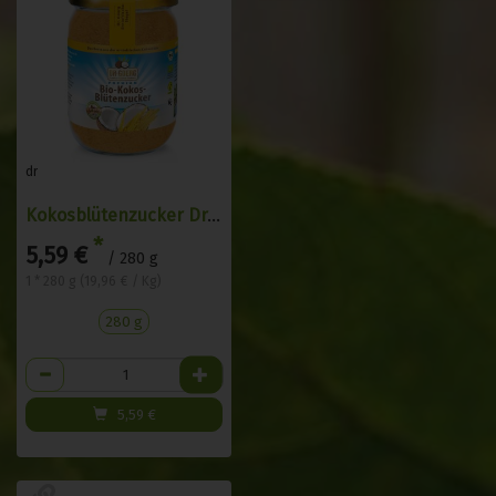
dr
Kokosblütenzucker Dr.Goerg 280 g
*
5,59 €
/ 280 g
1 * 280 g (19,96 € / Kg)
280 g
Anzahl
5,59
€