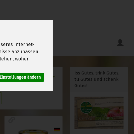
seres Internet-
fnisse anzupassen.
tehen, woher
Iss Gutes, trink Gutes,
12
Einstellungen ändern
tu Gutes und schenk
Gutes!