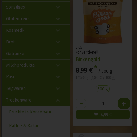
Sonstiges
Glutenfreies
Kosmetik
Brot
BKG
konventionell
Getränke
Birkengold
Milchprodukte
*
8,99 €
/ 500 g
Käse
1 * 500 g (1,80 € / 100 g)
Teigwaren
500 g
Trockenware
Anzahl
Früchte in Konserven
8,99
€
Kaffee & Kakao