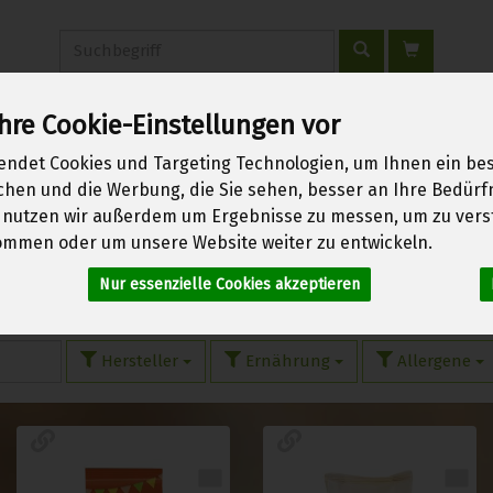
Produkt
hre Cookie-Einstellungen vor
erwachen
Über uns
Kontakt
Warenkorb
Login
endet Cookies und Targeting Technologien, um Ihnen ein bes
ichen und die Werbung, die Sie sehen, besser an Ihre Bedür
 nutzen wir außerdem um Ergebnisse zu messen, um zu vers
mmen oder um unsere Website weiter zu entwickeln.
Süßungsmittel
Nur essenzielle Cookies akzeptieren
14 von 1970
Hersteller
Ernährung
Allergene