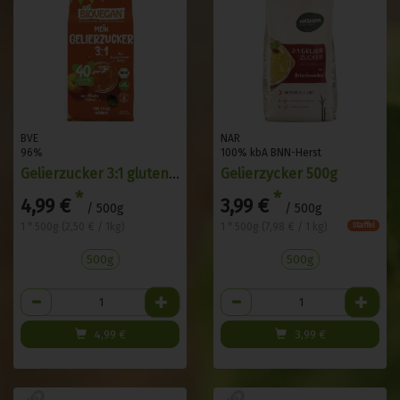
BVE
NAR
96%
100% kbA BNN-Herst
Gelierzucker 3:1 glutenfrei
Gelierzycker 500g
*
*
4,99 €
3,99 €
/ 500g
/ 500g
1 * 500g (2,50 € / 1kg)
1 * 500g (7,98 € / 1 kg)
Staffel
500g
500g
Anzahl
Anzahl
4,99
€
3,99
€