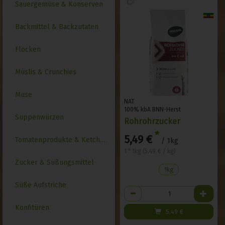
Sauergemüse & Konserven
Backmittel & Backzutaten
Flocken
Müslis & Crunchies
Muse
NAT
100% kbA BNN-Herst
Suppenwürzen
Rohrohrzucker
*
5,49 €
Tomatenprodukte & Ketchups
/ 1kg
1 * 1kg (5,49 € / kg)
Zucker & Süßungsmittel
1kg
Süße Aufstriche
Anzahl
Konfitüren
5,49
€