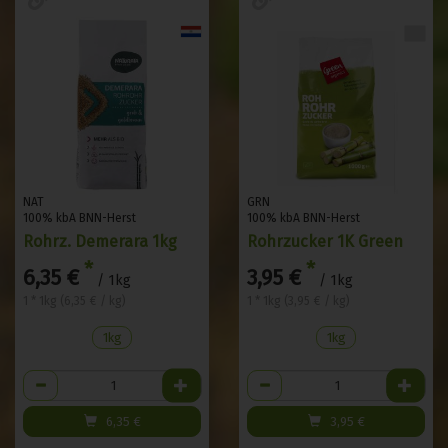
NAT
GRN
100% kbA BNN-Herst
100% kbA BNN-Herst
Rohrz. Demerara 1kg
Rohrzucker 1K Green
*
*
6,35 €
3,95 €
/ 1kg
/ 1kg
1 * 1kg (6,35 € / kg)
1 * 1kg (3,95 € / kg)
1kg
1kg
Anzahl
Anzahl
6,35
€
3,95
€