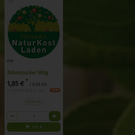
AGR
Rübenzucker 500g
*
1,85 €
/ 0.50 KG
1 * 0.50 KG (3,70 € / KG)
Staffel
0.50 KG
Anzahl
1,85
€