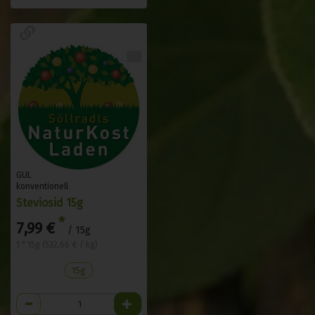
GUL
konventionell
Steviosid 15g
*
7,99 €
/ 15g
1 * 15g (532,66 € / kg)
15g
Anzahl