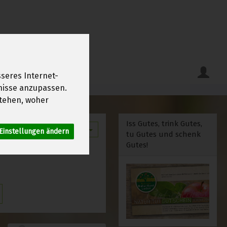
seres Internet-
fnisse anzupassen.
tehen, woher
Iss Gutes, trink Gutes,
12
Einstellungen ändern
tu Gutes und schenk
Gutes!