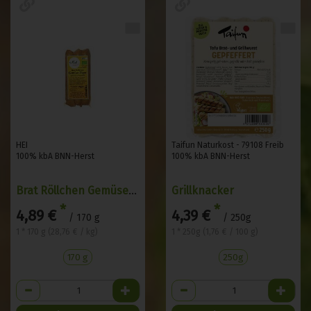
HEI
Taifun Naturkost - 79108 Freib
100% kbA BNN-Herst
100% kbA BNN-Herst
Brat Röllchen Gemüsetiger
Grillknacker
*
*
4,89 €
4,39 €
/ 170 g
/ 250g
1 * 170 g (28,76 € / kg)
1 * 250g (1,76 € / 100 g)
170 g
250g
Anzahl
Anzahl