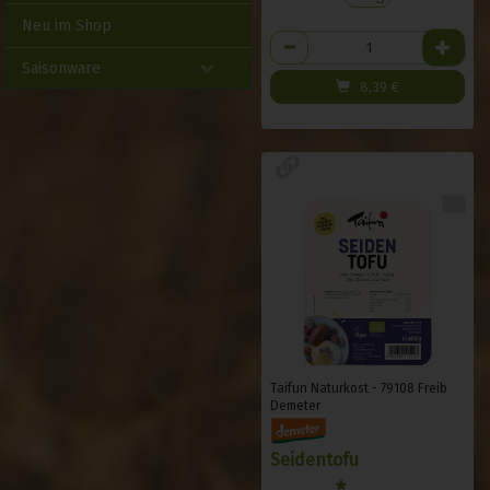
Neu im Shop
Anzahl
Saisonware
8,39
€
Taifun Naturkost - 79108 Freib
Demeter
Seidentofu