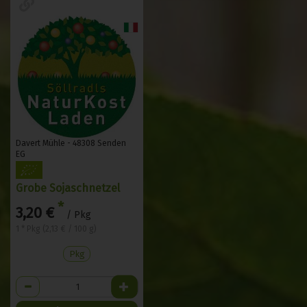
Davert Mühle - 48308 Senden
EG
Grobe Sojaschnetzel
*
3,20 €
/ Pkg
1 * Pkg (2,13 € / 100 g)
Pkg
Anzahl