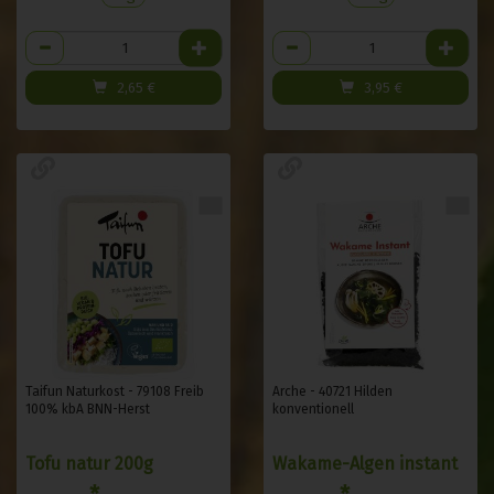
Anzahl
Anzahl
2,65
€
3,95
€
Taifun Naturkost - 79108 Freib
Arche - 40721 Hilden
100% kbA BNN-Herst
konventionell
Tofu natur 200g
Wakame-Algen instant