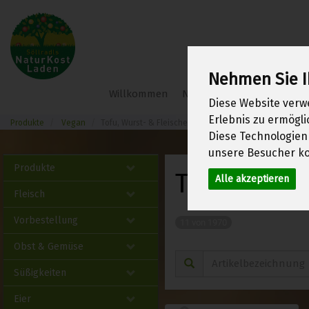
Nehmen Sie I
Söllradl
Willkommen
Neu im Shop
Frühlings
Bio-
Diese Website verw
Webshop
Erlebnis zu ermögl
Produkte
Vegan
Tofu, Wurst- & Fleischersatz
Diese Technologien
unsere Besucher ko
Produkte
Tofu, Wurst
Alle akzeptieren
Fleisch
Vorbestellung
11 von 1970
Obst & Gemüse
Süßigkeiten
Eier