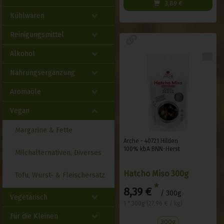
3,89
€
Kühlwaren
Reinigungsmittel
Alkohol
Nahrungsergänzung
Aromaöle
Vegan
Margarine & Fette
Arche - 40721 Hilden
100% kbA BNN-Herst
Milchalternativen, Diverses
Hatcho Miso 300g
Tofu, Wurst- & Fleischersatz
*
8,39 €
/ 300g
Vegetarisch
1 * 300g (27,96 € / kg)
Für die Kleinen
300g