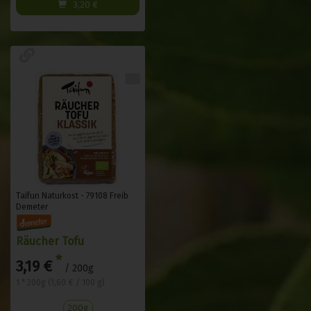
3,20
€
Taifun Naturkost - 79108 Freib
Demeter
Räucher Tofu
*
3,19 €
/ 200g
1 * 200g (1,60 € / 100 g)
200g