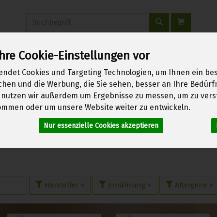
Produkt
hre Cookie-Einstellungen vor
erwachen
Über uns
Kontakt
Warenkorb
Login
endet Cookies und Targeting Technologien, um Ihnen ein bes
ichen und die Werbung, die Sie sehen, besser an Ihre Bedür
 nutzen wir außerdem um Ergebnisse zu messen, um zu vers
mmen oder um unsere Website weiter zu entwickeln.
- & Fleischersatz
Nur essenzielle Cookies akzeptieren
Hersteller
Ernährung
Allergene