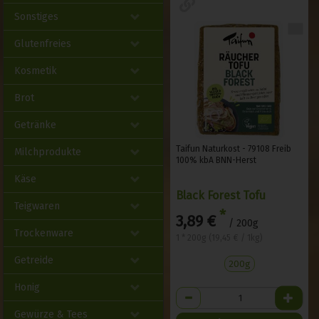
Sonstiges
Glutenfreies
Kosmetik
Brot
Getränke
Taifun Naturkost - 79108 Freib
Milchprodukte
100% kbA BNN-Herst
Käse
Black Forest Tofu
Teigwaren
*
3,89 €
/ 200g
Trockenware
1 * 200g (19,45 € / 1kg)
Getreide
200g
Honig
Anzahl
Gewürze & Tees