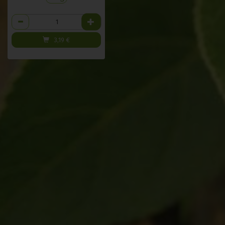
Anzahl
3,19
€