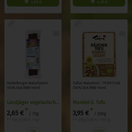
4,89
€
4,39
€
Heidelberger Naturfarben
Taifun Naturkost - 79108 Freib
100% kbA BNN-Herst
100% kbA BNN-Herst
Landjäger vegetarisch 1Paar
Mandel-S. Tofu
*
*
2,65 €
3,95 €
/ 70g
/ 200g
1 * 70g (37,86 € / kg)
1 * 200g (1,98 € / 100 g)
70g
200g