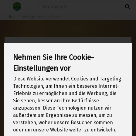
Produkt
Brot
Mehlspeisen aus Dinkel
Mehlspeisen aus
Nehmen Sie Ihre Cookie-
Dinkel
Einstellungen vor
6 von 1970
Diese Website verwendet Cookies und Targeting
12
Technologien, um Ihnen ein besseres Internet-
Erlebnis zu ermöglichen und die Werbung, die
Sie sehen, besser an Ihre Bedürfnisse
anzupassen. Diese Technologien nutzen wir
Hersteller
Allergene
außerdem um Ergebnisse zu messen, um zu
verstehen, woher unsere Besucher kommen
oder um unsere Website weiter zu entwickeln.