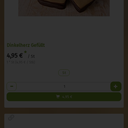
Dinkelherz Gefüllt
*
4,95 €
/ St
1 * St (4,95 € / Stk)
St
Anzahl
4,95
€