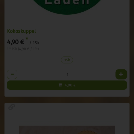
Kokoskuppel
*
4,90 €
/ 1Sk
1 * 1Sk (4,90 € / 1St)
1Sk
Anzahl
4,90
€