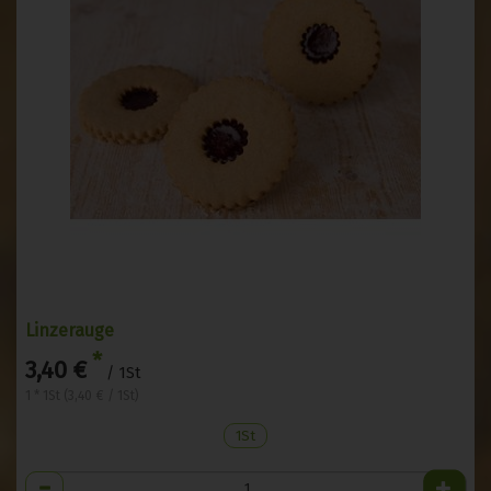
Linzerauge
*
3,40 €
/ 1St
1 * 1St (3,40 € / 1St)
1St
Anzahl