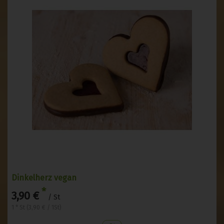
Dinkelherz vegan
*
3,90 €
/ St
1 * St (3,90 € / 1St)