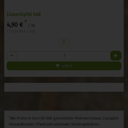
Linzerkipfel hell
*
4,90 €
/ St
1 * St (4,90 € / Stk)
St
Anzahl
4,90
€
*
Alle Preise in Euro (€) inkl. gesetzlicher Mehrwertsteuer, zuzüglich
Versandkosten, Pfand und optionaler Servicegebühren.