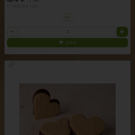
/ 1St
1 * 1St (3,70 € / 1St)
1St
Anzahl
3,70
€