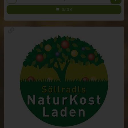
3,40
€