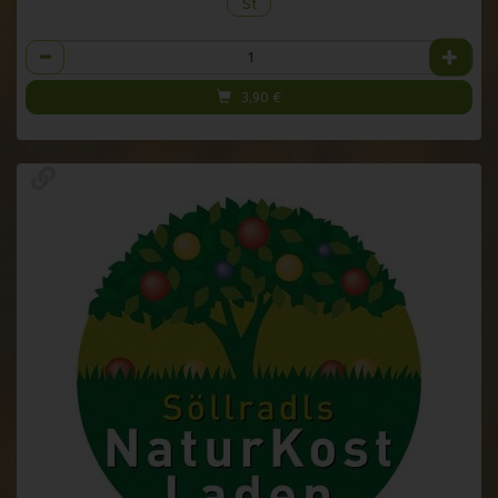
St
Anzahl
3,90
€