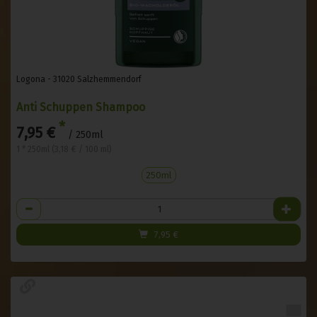
Logona - 31020 Salzhemmendorf
Anti Schuppen Shampoo
*
7,95 €
/ 250ml
1 * 250ml (3,18 € / 100 ml)
250ml
Anzahl
7,95
€