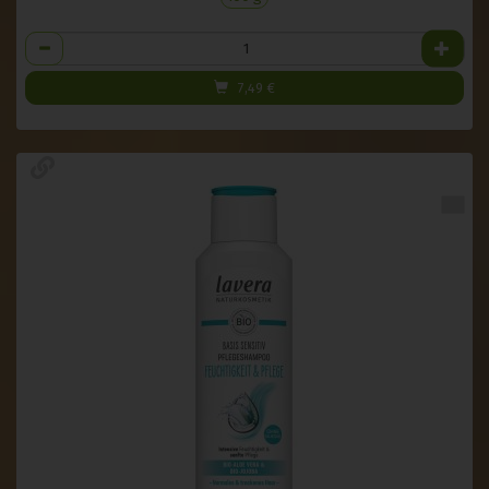
Anzahl
7,49
€