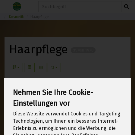
Produkt
Kosmetik
Haarpflege
Haarpflege
35 von 1970
12
Nehmen Sie Ihre Cookie-
Hersteller
Ernährung
Einstellungen vor
Allergene
Diese Website verwendet Cookies und Targeting
Technologien, um Ihnen ein besseres Internet-
Erlebnis zu ermöglichen und die Werbung, die