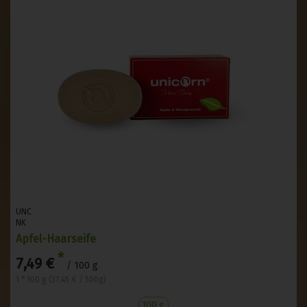
UNC
NK
Apfel-Haarseife
*
7,49 €
/ 100 g
1 * 100 g (37,45 € / 500g)
100 g