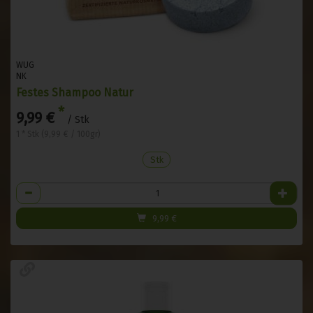
WUG
NK
Festes Shampoo Natur
*
9,99 €
/ Stk
1 * Stk (9,99 € / 100gr)
Stk
Anzahl
9,99
€