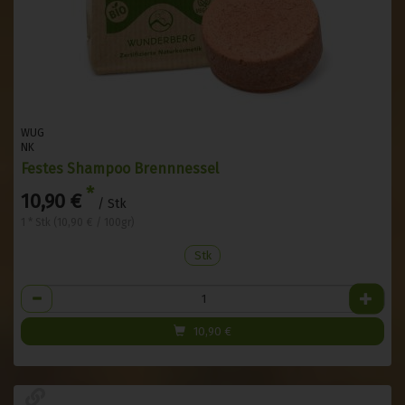
WUG
NK
Festes Shampoo Brennnessel
*
10,90 €
/ Stk
1 * Stk (10,90 € / 100gr)
Stk
Anzahl
10,90
€