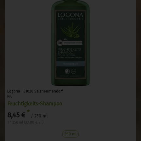
Logona - 31020 Salzhemmendorf
NK
Feuchtigkeits-Shampoo
*
8,45 €
/ 250 ml
1 * 250 ml (33,80 € / l)
250 ml