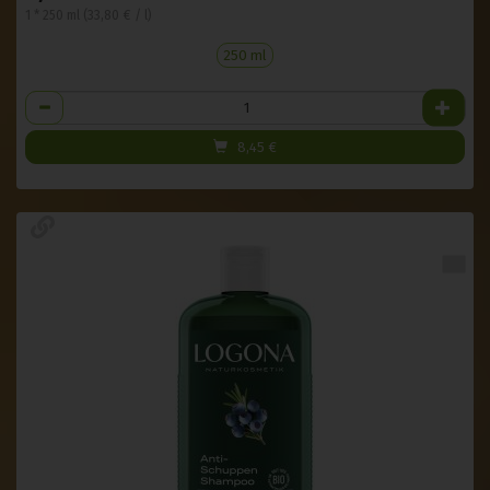
1 * 250 ml (33,80 € / l)
250 ml
Anzahl
8,45
€