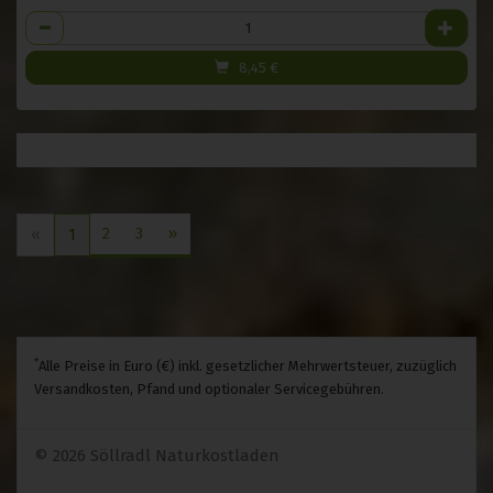
Anzahl
8,45
€
2
3
»
«
1
*
Alle Preise in Euro (€) inkl. gesetzlicher Mehrwertsteuer, zuzüglich
Versandkosten, Pfand und optionaler Servicegebühren.
© 2026 Söllradl Naturkostladen