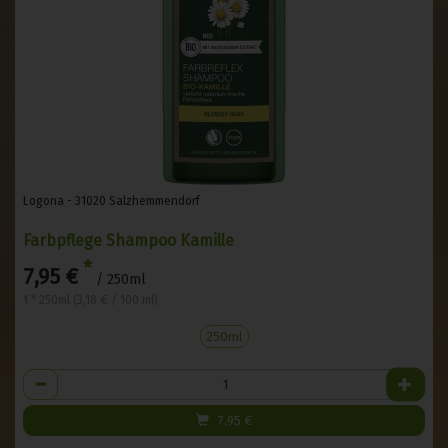
Logona - 31020 Salzhemmendorf
Farbpflege Shampoo Kamille
*
7,95 €
/ 250ml
1 * 250ml (3,18 € / 100 ml)
250ml
Anzahl
7,95
€