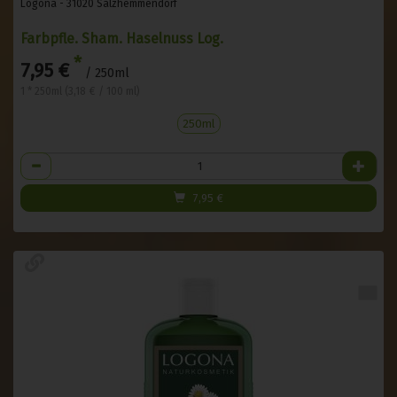
Logona - 31020 Salzhemmendorf
Farbpfle. Sham. Haselnuss Log.
*
7,95 €
/ 250ml
1 * 250ml (3,18 € / 100 ml)
250ml
Anzahl
7,95
€