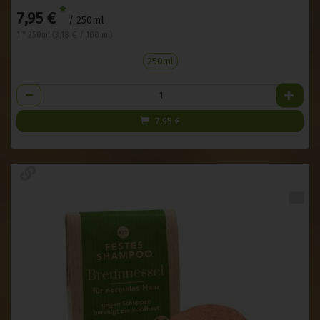
*
7,95 €
/ 250ml
1 * 250ml (3,18 € / 100 ml)
250ml
Anzahl
7,95
€