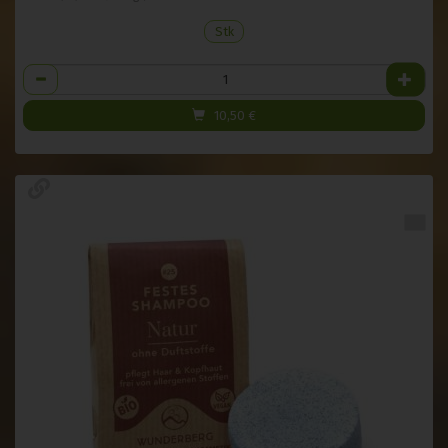
Stk
Anzahl
10,50
€