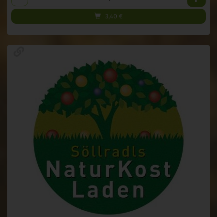
3,40
€