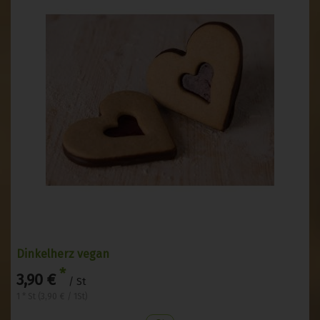
Dinkelherz vegan
*
3,90 €
/ St
1 * St (3,90 € / 1St)