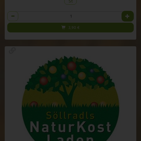
St
Anzahl
3,90
€