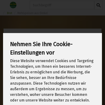
Produkt
Brot
Mehlspeisen aus Dinkel
Mehlspeisen aus
Nehmen Sie Ihre Cookie-
Dinkel
Einstellungen vor
6 von 1970
Diese Website verwendet Cookies und Targeting
12
Technologien, um Ihnen ein besseres Internet-
Erlebnis zu ermöglichen und die Werbung, die
Sie sehen, besser an Ihre Bedürfnisse
anzupassen. Diese Technologien nutzen wir
Hersteller
Allergene
außerdem um Ergebnisse zu messen, um zu
verstehen, woher unsere Besucher kommen
oder um unsere Website weiter zu entwickeln.