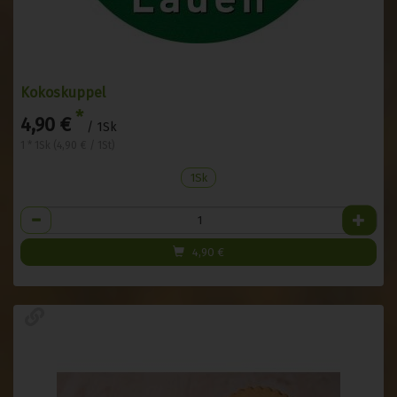
Kokoskuppel
*
4,90 €
/ 1Sk
1 * 1Sk (4,90 € / 1St)
1Sk
Anzahl
4,90
€