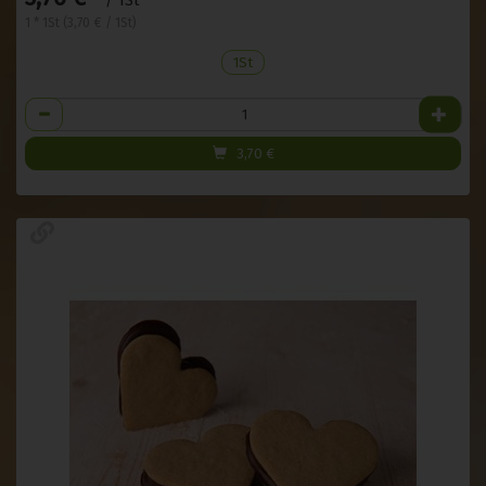
/ 1St
1 * 1St (3,70 € / 1St)
1St
Anzahl
3,70
€