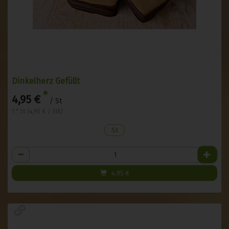
Dinkelherz Gefüllt
*
4,95 €
/ St
1 * St (4,95 € / Stk)
St
Anzahl
4,95
€