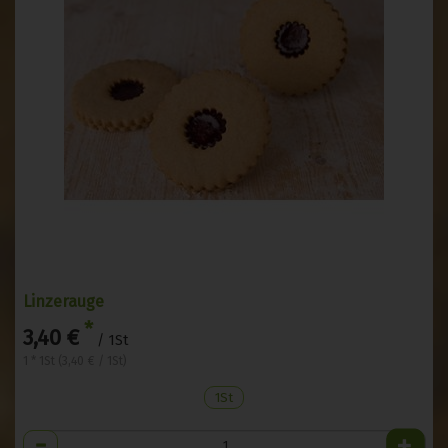
Linzerauge
*
3,40 €
/ 1St
1 * 1St (3,40 € / 1St)
1St
Anzahl