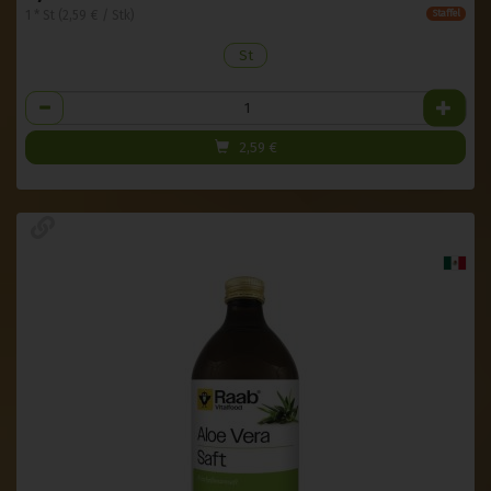
1 * St (2,59 € / Stk)
Staffel
St
Anzahl
2,59
€