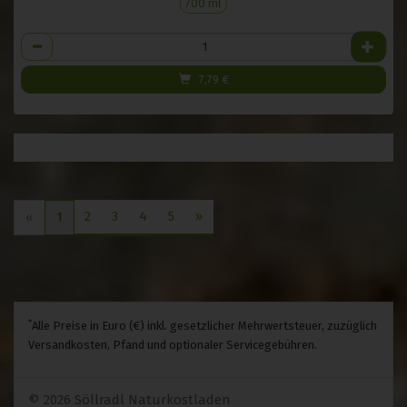
700 ml
Anzahl
7,79
€
2
3
4
5
»
«
1
*
Alle Preise in Euro (€) inkl. gesetzlicher Mehrwertsteuer, zuzüglich
Versandkosten, Pfand und optionaler Servicegebühren.
© 2026 Söllradl Naturkostladen