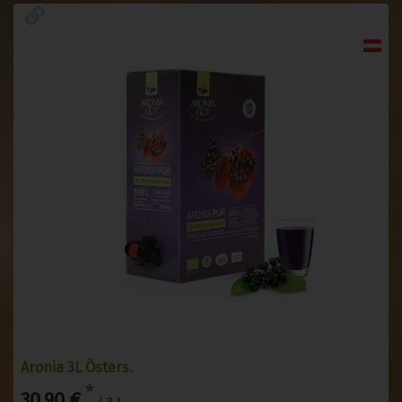
Aronia 3L Östers.
*
30,90 €