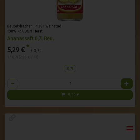
Beutelsbacher - 71384 Weinstad
100% kbA BNN-Herst
Ananassaft 0,7l Beu.
*
5,29 €
/ 0,7l
1 * 0,7l (7,56 € / 1 l)
0,7l
Anzahl
5,29
€