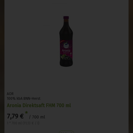
AOR
100% kbA BNN-Herst
Aronia Direktsaft FHM 700 ml
*
7,79 €
/ 700 ml
1 * 700 ml (11,13 € / l)