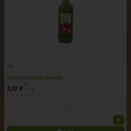
VOG
Apfel naturtrueb Hasenfit
*
3,39 €
/ 1L
1 * 1L (3,39 € / LIT)
1L
Anzahl
3,39
€