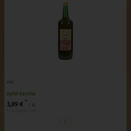
VOG
Apfel Karotte
*
3,89 €
/ 1L
1 * 1L (3,89 € / LIT)
1L