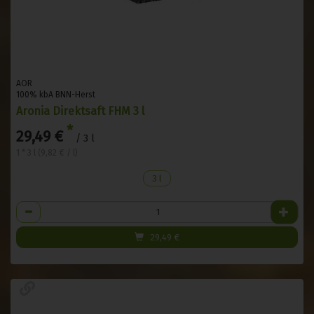
AOR
100% kbA BNN-Herst
Aronia Direktsaft FHM 3 l
*
29,49 €
/ 3 l
1 * 3 l (9,82 € / l)
3 l
Anzahl
29,49
€