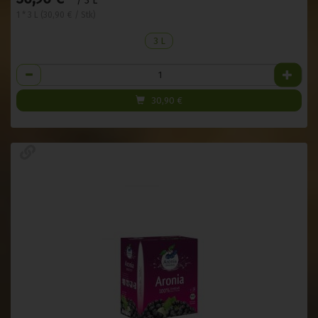
/ 3 L
1 * 3 L (30,90 € / Stk)
3 L
Anzahl
30,90
€