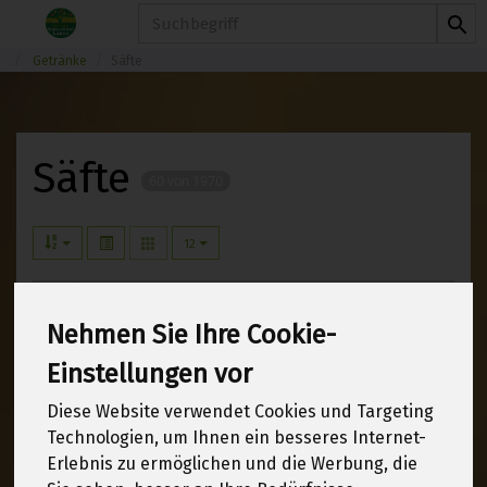
Produkt
Getränke
Säfte
Säfte
60 von 1970
12
Nehmen Sie Ihre Cookie-
Hersteller
Ernährung
Einstellungen vor
Allergene
Diese Website verwendet Cookies und Targeting
Technologien, um Ihnen ein besseres Internet-
Erlebnis zu ermöglichen und die Werbung, die