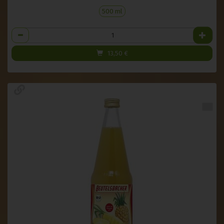
500 ml
Anzahl
13,50
€