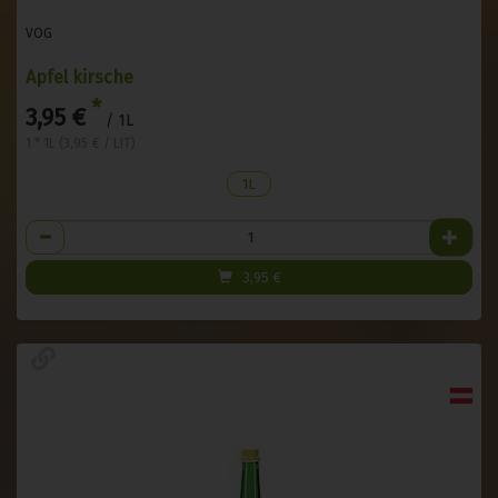
VOG
Apfel kirsche
*
3,95 €
/ 1L
1 * 1L (3,95 € / LIT)
1L
Anzahl
3,95
€