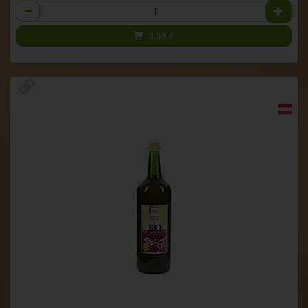
Anzahl
3,89
€