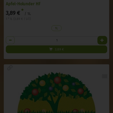
Apfel-Holunder HF
*
3,89 €
/ 1L
1 * 1L (3,89 € / LIT)
1L
Anzahl
3,89
€