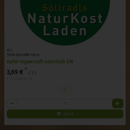
HLL
100% kbA BNN-Herst
Apfel-Ingwersaft naturtrüb EW
*
3,69 €
/ 1 l
1 * 1 l (3,69 € / l)
1 l
Anzahl
3,69
€