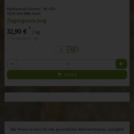
Bastiaansen Käserei - NL-5124
100% kbA BNN-Herst
Ziegengouda jung
*
32,90 €
/ kg
1 * kg (32,90 € / kg)
g
Kg
Anzahl
32,90
€
*
Alle Preise in Euro (€) inkl. gesetzlicher Mehrwertsteuer, zuzüglich