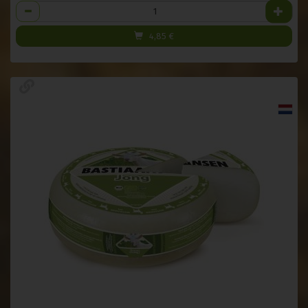
Anzahl
4,85
€