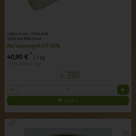
Vallée-Verte - 77694 Kehl
100% kbA BNN-Herst
Ma Saanengeit FIT: 50%
*
40,90 €
/ 1 kg
1 * 1 kg (40,90 € / kg)
g
Kg
Anzahl
40,90
€