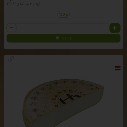
1 * 160 g (43,44 € / kg)
160 g
Anzahl
6,95
€