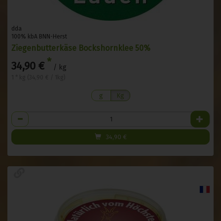
dda
100% kbA BNN-Herst
Ziegenbutterkäse Bockshornklee 50%
*
34,90 €
/ kg
1 * kg (34,90 € / 1kg)
g
Kg
Anzahl
34,90
€