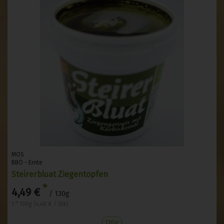
MOS
BBÖ - Ernte
Steirerbluat Ziegentopfen
*
4,49 €
/ 130g
1 * 130g (4,49 € / Stk)
130g