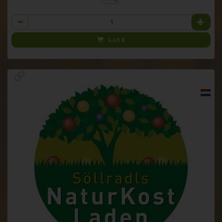
Anzahl
4,49
€