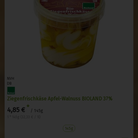
NVH
DB
Ziegenfrischkäse Apfel-Walnuss BIOLAND 37%
*
4,85 €
/ 145g
1 * 145g (32,33 € / 1l)
145g