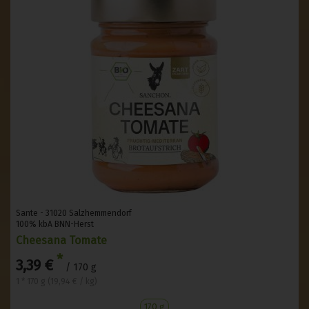
Sante - 31020 Salzhemmendorf
100% kbA BNN-Herst
Cheesana Tomate
*
3,39 €
/ 170 g
1 * 170 g (19,94 € / kg)
170 g