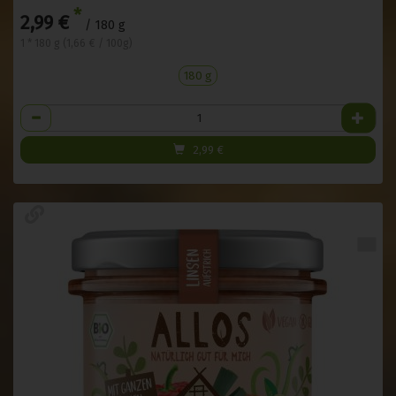
*
2,99 €
/ 180 g
1 * 180 g (1,66 € / 100g)
180 g
Anzahl
2,99
€