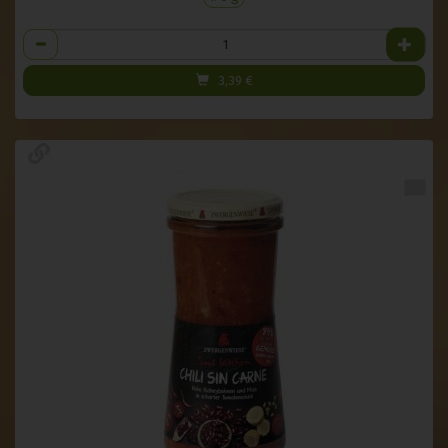
Anzahl
3,39
€