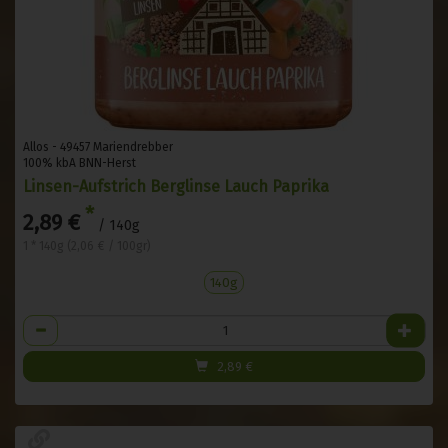
Allos - 49457 Mariendrebber
100% kbA BNN-Herst
Linsen-Aufstrich Berglinse Lauch Paprika
*
2,89 €
/ 140g
1 * 140g (2,06 € / 100gr)
140g
Anzahl
2,89
€