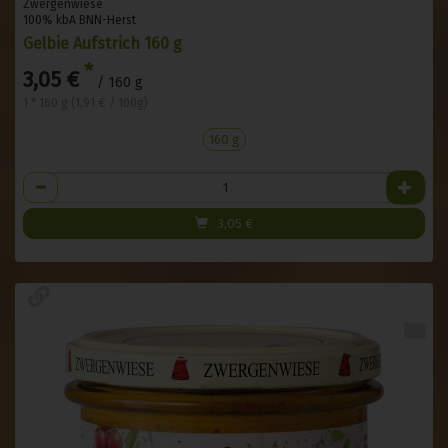
Zwergenwiese
100% kbA BNN-Herst
Gelbie Aufstrich 160 g
*
3,05 €
/ 160 g
1 * 160 g (1,91 € / 100g)
160 g
Anzahl
3,05
€