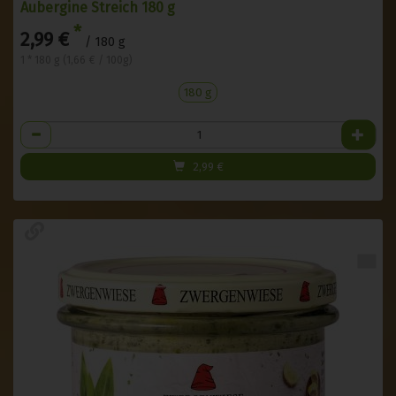
Aubergine Streich 180 g
*
2,99 €
/ 180 g
1 * 180 g (1,66 € / 100g)
180 g
Anzahl
2,99
€