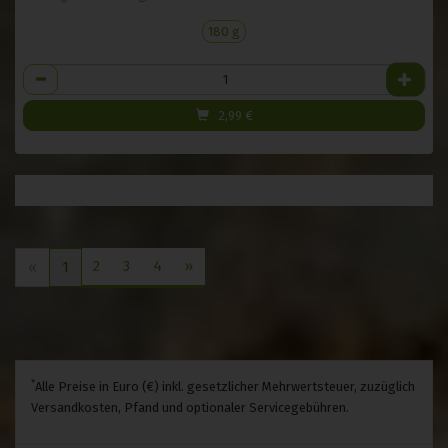
180 g
Anzahl
2,99
€
2
3
4
»
«
1
*
Alle Preise in Euro (€) inkl. gesetzlicher Mehrwertsteuer, zuzüglich
Versandkosten, Pfand und optionaler Servicegebühren.