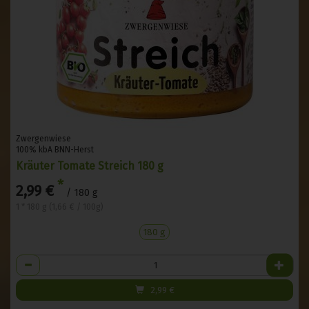
Zwergenwiese
100% kbA BNN-Herst
Kräuter Tomate Streich 180 g
*
2,99 €
/ 180 g
1 * 180 g (1,66 € / 100g)
180 g
Anzahl
2,99
€