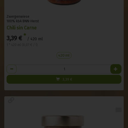
Zwergenwiese
100% kbA BNN-Herst
Chili sin Carne
*
3,39 €
/ 420 ml
1 * 420 ml (8,07 € / l)
420 ml
Anzahl
3,39
€