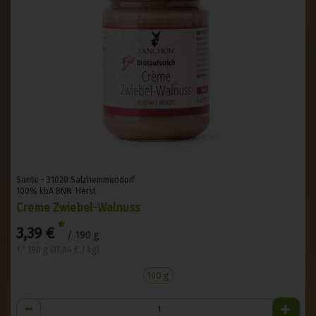
Sante - 31020 Salzhemmendorf
100% kbA BNN-Herst
Creme Zwiebel-Walnuss
*
3,39 €
/ 190 g
1 * 190 g (17,84 € / kg)
190 g
Anzahl