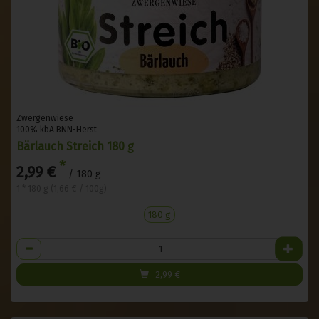
Zwergenwiese
100% kbA BNN-Herst
Bärlauch Streich 180 g
*
2,99 €
/ 180 g
1 * 180 g (1,66 € / 100g)
180 g
Anzahl
2,99
€