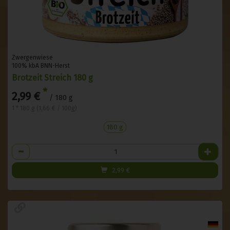
Zwergenwiese
100% kbA BNN-Herst
Brotzeit Streich 180 g
*
2,99 €
/ 180 g
1 * 180 g (1,66 € / 100g)
180 g
Anzahl
2,99
€