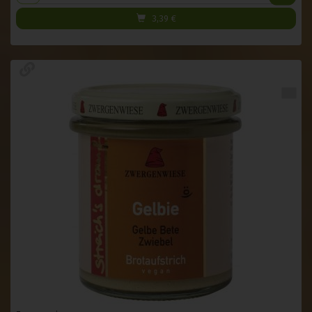
3,39
€