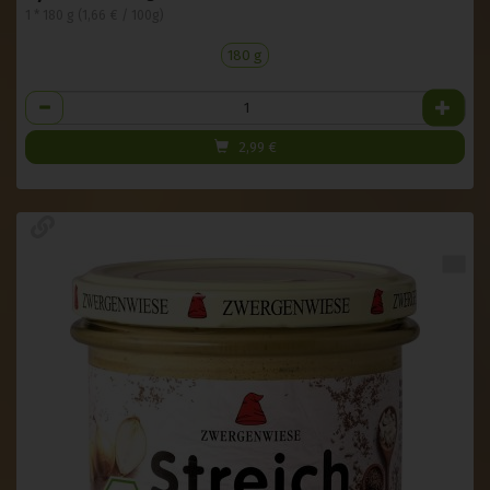
1 * 180 g (1,66 € / 100g)
180 g
Anzahl
2,99
€